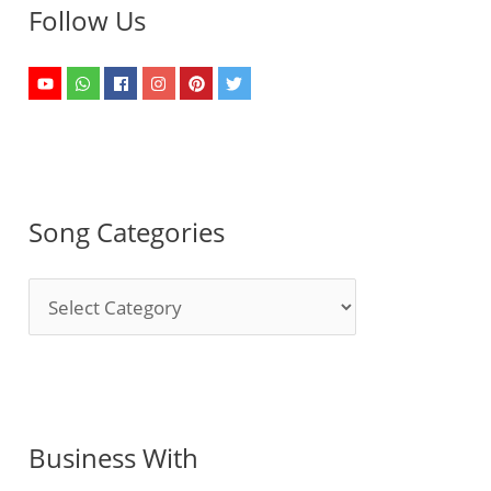
Follow Us
Song Categories
S
o
n
g
C
Business With
a