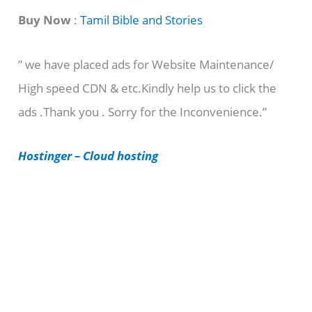
t
Buy Now
:
Tamil Bible and Stories
e
” we have placed ads for Website Maintenance/
g
High speed CDN & etc.Kindly help us to click the
o
ads .Thank you . Sorry for the Inconvenience.”
r
i
Hostinger – Cloud hosting
e
s