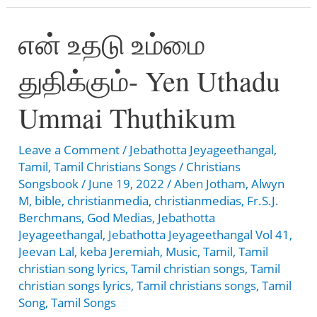
தானே
என் உதடு உம்மை
–
Kaedagam
துதிக்கும்- Yen Uthadu
Neer
Thanae
Ummai Thuthikum
Leave a Comment
/
Jebathotta Jeyageethangal
,
Tamil
,
Tamil Christians Songs
/
Christians
Songsbook
/
June 19, 2022
/
Aben Jotham
,
Alwyn
M
,
bible
,
christianmedia
,
christianmedias
,
Fr.S.J.
Berchmans
,
God Medias
,
Jebathotta
Jeyageethangal
,
Jebathotta Jeyageethangal Vol 41
,
Jeevan Lal
,
keba Jeremiah
,
Music
,
Tamil
,
Tamil
christian song lyrics
,
Tamil christian songs
,
Tamil
christian songs lyrics
,
Tamil christians songs
,
Tamil
Song
,
Tamil Songs