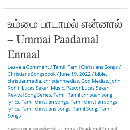
உதடு
உம்மை
உம்மை பாடாமல் என்னால்
துதிக்கும்-
Yen
– Ummai Paadamal
Uthadu
Ummai
Ennaal
Thuthikum
Leave a Comment
/
Tamil
,
Tamil Christians Songs
/
Christians Songsbook
/
June 19, 2022
/
bible
,
christianmedia
,
christianmedias
,
God Medias
,
John
Rohit
,
Lucas Sekar
,
Music
,
Pastor Lucas Sekar
,
Revival Song Series
,
Tamil
,
Tamil christian song
lyrics
,
Tamil christian songs
,
Tamil christian songs
lyrics
,
Tamil christians songs
,
Tamil Song
,
Tamil
Songs
உம்மை பாடாமல் என்னால் – Ummai Paadamal Ennaal