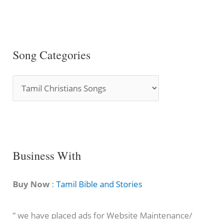
Song Categories
S
o
n
g
C
Business With
a
t
Buy Now
:
Tamil Bible and Stories
e
” we have placed ads for Website Maintenance/
g