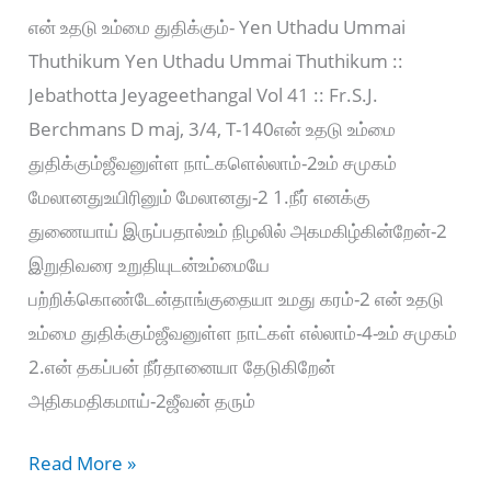
என் உதடு உம்மை துதிக்கும்- Yen Uthadu Ummai
Thuthikum Yen Uthadu Ummai Thuthikum ::
Jebathotta Jeyageethangal Vol 41 :: Fr.S.J.
Berchmans D maj, 3/4, T-140என் உதடு உம்மை
துதிக்கும்ஜீவனுள்ள நாட்களெல்லாம்-2உம் சமுகம்
மேலானதுஉயிரினும் மேலானது-2 1.நீர் எனக்கு
துணையாய் இருப்பதால்உம் நிழலில் அகமகிழ்கின்றேன்-2
இறுதிவரை உறுதியுடன்உம்மையே
பற்றிக்கொண்டேன்தாங்குதையா உமது கரம்-2 என் உதடு
உம்மை துதிக்கும்ஜீவனுள்ள நாட்கள் எல்லாம்-4-உம் சமுகம்
2.என் தகப்பன் நீர்தானையா தேடுகிறேன்
அதிகமதிகமாய்-2ஜீவன் தரும்
என்
Read More »