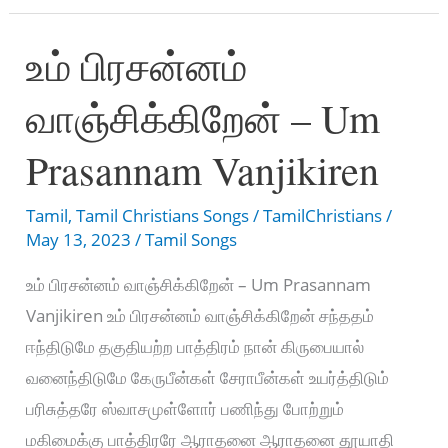
Edeyilla
உம் பிரசன்னம்
song
lyrics
வாஞ்சிக்கிறேன் – Um
–
உங்க
Prasannam Vanjikiren
அன்புக்கு
ஈடேயில்ல
Tamil
,
Tamil Christians Songs
/
TamilChristians
/
May 13, 2023
/
Tamil Songs
உம் பிரசன்னம் வாஞ்சிக்கிறேன் – Um Prasannam
Vanjikiren உம் பிரசன்னம் வாஞ்சிக்கிறேன் சந்ததம்
ஈந்திடுமே தகுதியற்ற பாத்திரம் நான் கிருபையால்
வனைந்திடுமே கேருபீன்கள் சேராபீன்கள் உயர்த்திடும்
பரிசுத்தரே ஸ்வாசமுள்ளோர் பணிந்து போற்றும்
மகிமைக்கு பாத்திரரே ஆராதனை ஆராதனை தூயாதி