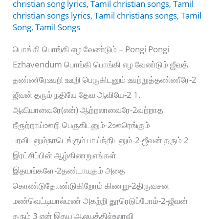
christian song lyrics
,
Tamil christian songs
,
Tamil
christian songs lyrics
,
Tamil christians songs
,
Tamil
Song
,
Tamil Songs
பொங்கி பொங்கி எழ வேண்டும் – Pongi Pongi
Ezhavendum பொங்கி பொங்கி எழ வேண்டும் ஜீவத்
தண்ணீரேஊறி ஊறி பெருகிடனும் ஊற்றுத்தண்ணீரே-2
ஜீவன் தரும் நதியே தேவ ஆவியே-2 1.
ஆவியானவரே(என்) ஆற்றலானவரே-2வற்றாத
நீரூற்றாய்ஊறி பெருகிடனும்-2ஊரெங்கும்
பரவிடனும்நாடெங்கும் பாய்ந்திடனும்-2-ஜீவன் தரும் 2
இரட்சிப்பின் ஆழ்கிணறுஎங்கள்
இதயங்களே-2தண்டாயுதம் அதை
கொண்டுதோண்டுகிறோம் கிணறு-2திருவசன
மண்வெட்டியால்மண் அகற்றி தூரெடுப்போம்-2-ஜீவன்
தரும் 3 என் இதய ஆலயத்தில்உலாவி