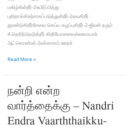
மகிழ்கின்றீர்-2உயிர்ப்பித்து
புதிதாக்கிஉற்சாகப்படுத்துகிறீர்-2ஏவுகிறீர்
தூண்டுகிறீர்சேவை செய்ய எழுப்புகிறீர்-2-ஜீவன் தரும்
4.தெரிந்தெடுத்தீர் கிதியோனைவல்லமையால்
ஆட்கொண்டீர்-2எக்காளம் ஊதச்
பொங்கி
Read More »
பொங்கி
எழ
நன்றி என்ற
வேண்டும்
–
வார்த்தைக்கு – Nandri
Pongi
Pongi
Endra Vaarththaikku-
Ezhavendum