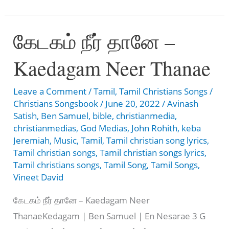
நீயும்
ஆயத்தமா
கேடகம் நீர் தானே –
–
Aayathama
Kaedagam Neer Thanae
neeyum
Aayathama
Leave a Comment
/
Tamil
,
Tamil Christians Songs
/
Christians Songsbook
/
June 20, 2022
/
Avinash
Satish
,
Ben Samuel
,
bible
,
christianmedia
,
christianmedias
,
God Medias
,
John Rohith
,
keba
Jeremiah
,
Music
,
Tamil
,
Tamil christian song lyrics
,
Tamil christian songs
,
Tamil christian songs lyrics
,
Tamil christians songs
,
Tamil Song
,
Tamil Songs
,
Vineet David
கேடகம் நீர் தானே – Kaedagam Neer
ThanaeKedagam | Ben Samuel | En Nesarae 3 G