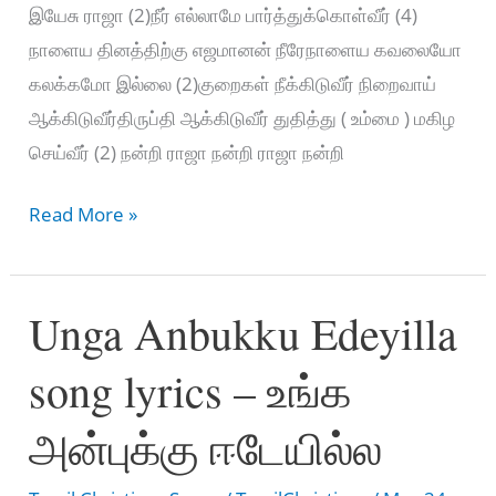
இயேசு ராஜா (2)நீர் எல்லாமே பார்த்துக்கொள்வீர் (4)
நாளைய தினத்திற்கு எஜமானன் நீரேநாளைய கவலையோ
கலக்கமோ இல்லை (2)குறைகள் நீக்கிடுவீர் நிறைவாய்
ஆக்கிடுவீர்திருப்தி ஆக்கிடுவீர் துதித்து ( உம்மை ) மகிழ
செய்வீர் (2) நன்றி ராஜா நன்றி ராஜா நன்றி
Ethai
Read More »
Ninaithum
Tamil
Unga Anbukku Edeyilla
Christian
Song
song lyrics – உங்க
lyrics
அன்புக்கு ஈடேயில்ல