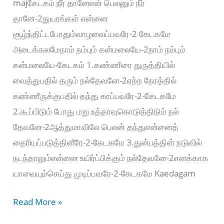
majகேடகம் நீர் தானேஎன் பெலனும் நீர்
தானே-2துயரங்கள் என்னை
சூழ்ந்திட்டபோதும்வாழவைப்பவரே-2 கேடகமே
அடைக்கலமேநாம் நம்பும் கன்மலையே-2நாம் நம்பும்
கன்மலையே-கேடகம் 1.கண்ணீரை துருத்தியில்
வைத்துபதில் தரும் நல்தேவனே-2ஏற்ற நேரத்தில்
கண்ணீருக்குபதில் தந்து காப்பவரே-2-கேடகமே
2.கூப்பிடும் போது மறு உத்தரவுகொடுத்திடும் நல்
தேவனே-2ஆத்துமாவிலே பெலன் தந்துஎன்னைத்
தைரியப்படுத்தினீரே-2-கேடகமே 3.துன்பத்தின் நடுவில்
நடந்தாலும்என்னை உயிர்ப்பிக்கும் நல்தேவனே-2எனக்காக
யாவையும்செய்து முடிப்பவரே-2-கேடகமே Kaedagam
கேடகம்
Read More »
நீர்