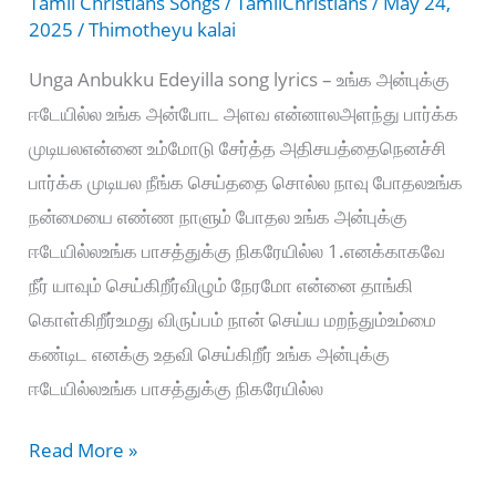
Tamil Christians Songs
/
TamilChristians
/
May 24,
2025
/
Thimotheyu kalai
Unga Anbukku Edeyilla song lyrics – உங்க அன்புக்கு
ஈடேயில்ல உங்க அன்போட அளவ என்னாலஅளந்து பார்க்க
முடியலஎன்னை உம்மோடு சேர்த்த அதிசயத்தைநெனச்சி
பார்க்க முடியல நீங்க செய்ததை சொல்ல நாவு போதலஉங்க
நன்மையை எண்ண நாளும் போதல உங்க அன்புக்கு
ஈடேயில்லஉங்க பாசத்துக்கு நிகரேயில்ல 1.எனக்காகவே
நீர் யாவும் செய்கிறீர்விழும் நேரமோ என்னை தாங்கி
கொள்கிறீர்உமது விருப்பம் நான் செய்ய மறந்தும்உம்மை
கண்டிட எனக்கு உதவி செய்கிறீர் உங்க அன்புக்கு
ஈடேயில்லஉங்க பாசத்துக்கு நிகரேயில்ல
Unga
Read More »
Anbukku