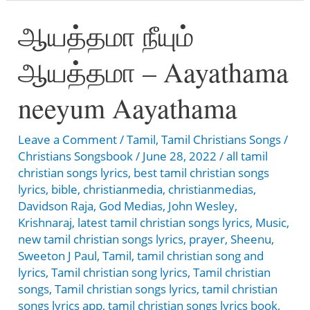
என்
ஆயத்தமா நீயும்
மேலே
–
ஆயத்தமா – Aayathama
Neerootrai
Pola
neeyum Aayathama
En
Maelae
Leave a Comment
/
Tamil
,
Tamil Christians Songs
/
Christians Songsbook
/
June 28, 2022
/
all tamil
christian songs lyrics
,
best tamil christian songs
lyrics
,
bible
,
christianmedia
,
christianmedias
,
Davidson Raja
,
God Medias
,
John Wesley
,
Krishnaraj
,
latest tamil christian songs lyrics
,
Music
,
new tamil christian songs lyrics
,
prayer
,
Sheenu
,
Sweeton J Paul
,
Tamil
,
tamil christian song and
lyrics
,
Tamil christian song lyrics
,
Tamil christian
songs
,
Tamil christian songs lyrics
,
tamil christian
songs lyrics app
,
tamil christian songs lyrics book
,