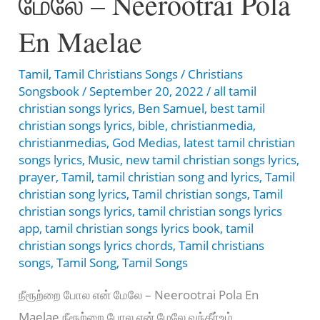
மேலே – Neerootrai Pola
Song
Lyrics
En Maelae
Tamil
,
Tamil Christians Songs
/
Christians
Songsbook
/
September 20, 2022
/
all tamil
christian songs lyrics
,
Ben Samuel
,
best tamil
christian songs lyrics
,
bible
,
christianmedia
,
christianmedias
,
God Medias
,
latest tamil christian
songs lyrics
,
Music
,
new tamil christian songs lyrics
,
prayer
,
Tamil
,
tamil christian song and lyrics
,
Tamil
christian song lyrics
,
Tamil christian songs
,
Tamil
christian songs lyrics
,
tamil christian songs lyrics
app
,
tamil christian songs lyrics book
,
tamil
christian songs lyrics chords
,
Tamil christians
songs
,
Tamil Song
,
Tamil Songs
நீரூற்றை போல என் மேலே – Neerootrai Pola En
Maelae நீரூற்றை போல என் மேலே வந்தீர்உம்