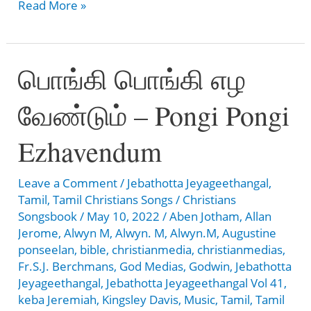
உம்மை
Read More »
பாடாமல்
என்னால்
பொங்கி பொங்கி எழ
–
Ummai
வேண்டும் – Pongi Pongi
Paadamal
Ennaal
Ezhavendum
Leave a Comment
/
Jebathotta Jeyageethangal
,
Tamil
,
Tamil Christians Songs
/
Christians
Songsbook
/
May 10, 2022
/
Aben Jotham
,
Allan
Jerome
,
Alwyn M
,
Alwyn. M
,
Alwyn.M
,
Augustine
ponseelan
,
bible
,
christianmedia
,
christianmedias
,
Fr.S.J. Berchmans
,
God Medias
,
Godwin
,
Jebathotta
Jeyageethangal
,
Jebathotta Jeyageethangal Vol 41
,
keba Jeremiah
,
Kingsley Davis
,
Music
,
Tamil
,
Tamil