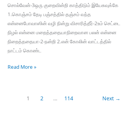
சொல்வேன்-3ஒரு குறைவின்றி காத்திடும் இயேசுவுக்கே
1.கொஞ்சம் தேடி பஞ்சத்தில் தஞ்சம் வந்த
என்னைபோவாஸின் வழி நின்று விசாரித்தீர்-2உம் செட்டை
நிழல் என்னை மறைத்ததையாநிறைவான பலன் என்னை
நிறைத்ததையா-2-நன்றி 2.என் கோலின் வாட்டத்தில்
நாட்டம் கொண்ட
நன்றி
Read More »
என்ற
வார்த்தைக்கு
–
1
2
…
114
Next
→
Nandri
Endra
Vaarththaikku-
2022