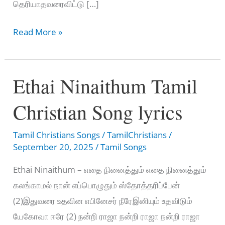
தெரியாதவரைவிட்டு […]
Thudhigal
Read More »
Oyaadhu
–
Ethai Ninaithum Tamil
என்
துதிகள்
Christian Song lyrics
ஓயாது
Tamil Christians Songs
/
TamilChristians
/
September 20, 2025
/
Tamil Songs
Ethai Ninaithum – எதை நினைத்தும் எதை நினைத்தும்
கலங்காமல் நான் எப்பொழுதும் ஸ்தோத்தரிப்பேன்
(2)இதுவரை உதவின எபினேசர் நீரேஇனியும் உதவிடும்
யேகோவா ஈரே (2) நன்றி ராஜா நன்றி ராஜா நன்றி ராஜா