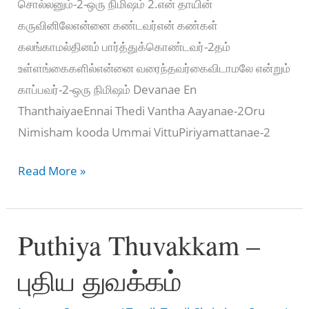
சொல்லனும்-2-ஒரு நிமிஷம் 2.என் தாயின்
கருவினிலேஎன்னை கண்டவர்என் கண்கள்
கலங்காமல்தினம் பார்த்துக்கொண்டவர்-2தம்
உள்ளங்கைகளில்என்னை வரைந்தவர்கைவிடாமலே என்றும்
காப்பவர்-2-ஒரு நிமிஷம் Devanae En
ThanthaiyaeEnnai Thedi Vantha Aayanae-2Oru
Nimisham kooda Ummai VittuPiriyamattanae-2
தேவனே
Read More »
என்
தந்தையே
Puthiya Thuvakkam –
–
Devanae
புதிய துவக்கம்
En
Thanthaiyae