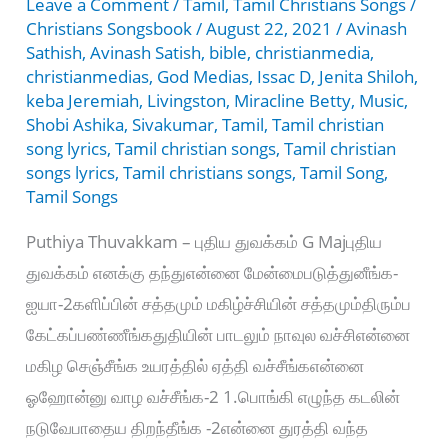
Leave a Comment
/
Tamil
,
Tamil Christians Songs
/
Christians Songsbook
/
August 22, 2021
/
Avinash
Sathish
,
Avinash Satish
,
bible
,
christianmedia
,
christianmedias
,
God Medias
,
Issac D
,
Jenita Shiloh
,
keba Jeremiah
,
Livingston
,
Miracline Betty
,
Music
,
Shobi Ashika
,
Sivakumar
,
Tamil
,
Tamil christian
song lyrics
,
Tamil christian songs
,
Tamil christian
songs lyrics
,
Tamil christians songs
,
Tamil Song
,
Tamil Songs
Puthiya Thuvakkam – புதிய துவக்கம் G Majபுதிய
துவக்கம் எனக்கு தந்துஎன்னை மேன்மைபடுத்துனீங்க-
ஐயா-2களிப்பின் சத்தமும் மகிழ்ச்சியின் சத்தமும்திரும்ப
கேட்கப்பண்ணீங்கதுதியின் பாடலும் நாவுல வச்சிஎன்னை
மகிழ செஞ்சீங்க உயரத்தில் ஏத்தி வச்சீங்கஎன்னை
ஓஹோன்னு வாழ வச்சீங்க-2 1.பொங்கி எழுந்த கடலின்
நடுவேபாதைய திறந்தீங்க -2என்னை துரத்தி வந்த