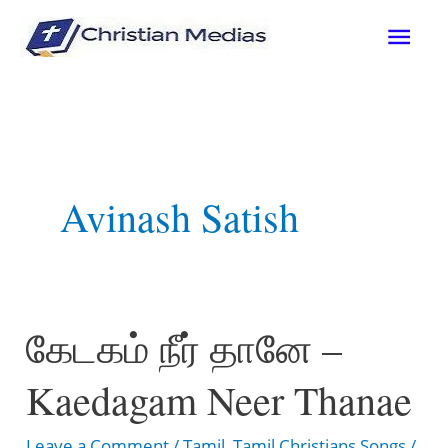
Skip
Mai
to
content
Men
Avinash Satish
கேடகம் நீர் தானே –
Kaedagam Neer Thanae
Leave a Comment
/
Tamil
,
Tamil Christians Songs
/