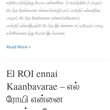
எதிரியஅமிழ்ந்து போக பண்ணீங்க -2-உயரத்தில் 2.பாழாய்
கிடந்த நிலங்களை எல்லாம்செழிப்பாய் மாத்திட்டீங்கநீங்க
பாழாய் கிடந்த நிலங்களை எல்லாம்ஏதேனாய்
மாத்திட்டீங்கஇடிஞ்சி கிடந்த இடங்களை கட்டிதிரும்ப வாழ
வச்சீங்கஉடைந்து போன இடங்களை
Puthiya
Read More »
Thuvakkam
–
El ROI ennai
புதிய
துவக்கம்
Kaanbavarae – எல்
ரோயி என்னை