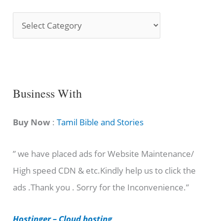
S
o
n
g
C
Business With
a
t
Buy Now
:
Tamil Bible and Stories
e
” we have placed ads for Website Maintenance/
g
High speed CDN & etc.Kindly help us to click the
o
ads .Thank you . Sorry for the Inconvenience.”
r
i
Hostinger – Cloud hosting