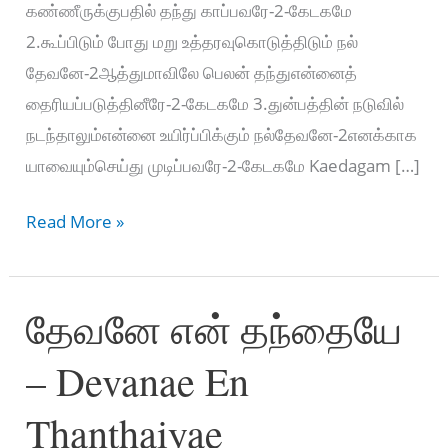
கண்ணீருக்குபதில் தந்து காப்பவரே-2-கேடகமே
2.கூப்பிடும் போது மறு உத்தரவுகொடுத்திடும் நல்
தேவனே-2ஆத்துமாவிலே பெலன் தந்துஎன்னைத்
தைரியப்படுத்தினீரே-2-கேடகமே 3.துன்பத்தின் நடுவில்
நடந்தாலும்என்னை உயிர்ப்பிக்கும் நல்தேவனே-2எனக்காக
யாவையும்செய்து முடிப்பவரே-2-கேடகமே Kaedagam […]
கேடகம்
Read More »
நீர்
தானே
தேவனே என் தந்தையே
–
Kaedagam
– Devanae En
Neer
Thanae
Thanthaiyae