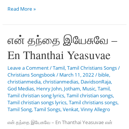
ஆராஞ்சு
Read More »
பார்த்தாலும்
காரணம்
என் தந்தை இயேசுவே –
–
Aaraainju
En Thanthai Yeasuvae
Paarthalum
Kaaranam
Leave a Comment
/
Tamil
,
Tamil Christians Songs
/
Christians Songsbook
/
March 11, 2022
/
bible
,
christianmedia
,
christianmedias
,
DavidsonRaja
,
God Medias
,
Henry John
,
Jotham
,
Music
,
Tamil
,
Tamil christian song lyrics
,
Tamil christian songs
,
Tamil christian songs lyrics
,
Tamil christians songs
,
Tamil Song
,
Tamil Songs
,
Venkat
,
Vinny Allegro
என் தந்தை இயேசுவே – En Thanthai Yeasuvae என்