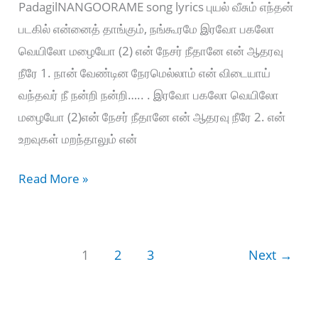
PadagilNANGOORAME song lyrics புயல் வீசும் எந்தன்
படகில் என்னைத் தாங்கும், நங்கூரமே இரவோ பகலோ
வெயிலோ மழையோ (2) என் நேசர் நீதானே என் ஆதரவு
நீரே 1. நான் வேண்டின நேரமெல்லாம் என் விடையாய்
வந்தவர் நீ நன்றி நன்றி….. . இரவோ பகலோ வெயிலோ
மழையோ (2)என் நேசர் நீதானே என் ஆதரவு நீரே 2. என்
உறவுகள் மறந்தாலும் என்
புயல்
Read More »
வீசும்
எந்தன்
படகில்
1
2
3
Next
→
–
Puyal
Veesum