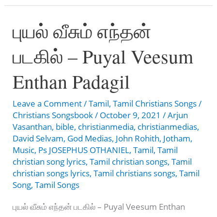
Vaadavu
புயல் வீசும் எந்தன்
–
నీవే
படகில் – Puyal Veesum
చూచువాడవు
Enthan Padagil
Leave a Comment
/
Tamil
,
Tamil Christians Songs
/
Christians Songsbook
/
October 9, 2021
/
Arjun
Vasanthan
,
bible
,
christianmedia
,
christianmedias
,
David Selvam
,
God Medias
,
John Rohith
,
Jotham
,
Music
,
Ps JOSEPHUS OTHANIEL
,
Tamil
,
Tamil
christian song lyrics
,
Tamil christian songs
,
Tamil
christian songs lyrics
,
Tamil christians songs
,
Tamil
Song
,
Tamil Songs
புயல் வீசும் எந்தன் படகில் – Puyal Veesum Enthan