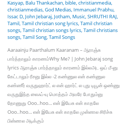
Kasyap
,
Balu Thankachan
,
bible
,
christianmedia
,
christianmedias
,
God Medias
,
Immanuel Prabhu
,
Issac D
,
John Jebaraj
,
Jotham
,
Music
,
SHRUTHI RAJ
,
Tamil
,
Tamil christian song lyrics
,
Tamil christian
songs
,
Tamil christian songs lyrics
,
Tamil christians
songs
,
Tamil Song
,
Tamil Songs
Aaraainju Paarthalum Kaaranam – ஆராஞ்சு
பார்த்தாலும் காரணம்Why Me? | John Jebaraj song
lyrics ஆராஞ்சு பார்த்தாலும் காரணம் இல்லஅட ஒய் மீ-னு
கேட்டாலும் ரீசனு இல்ல -2 கண்ணுல என் கண்ணுல
கண்ணீர் வருதுஹார்ட் ல என் ஹார்ட் ல புது டியூன் ஒண்ணு
வருதுஇந்த லைஃப்-யு மொத்தம் அவரே போதும்னு
தோணுது Ooo..hoo… என் இயேசு என் காதலே
Ooo..hoo… என் இயேசு என் காதலே முன்னால சிரிச்சு
பின்னால அடிக்கும்