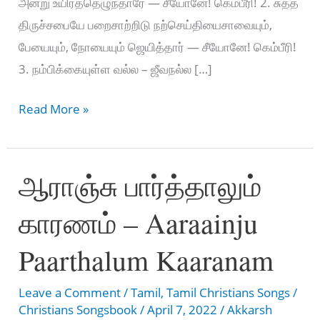
அன்று உயிர்த்தெழுந்தாரே — சீயோனே! கெம்பீரி! 2. சுத்த
திருச்சபையே பறைசாற்றிடு நற்செய்தியைசாவையும்,
பேயையும், நோயையும் ஜெயித்தார் — சீயோனே! கெம்பீரி!
3. நம்பிக்கையுள்ள வல்ல – ஜீவநல்ல […]
உனக்காய்
Read More »
மரித்தேன்
–
ஆராஞ்சு பார்த்தாலும்
Unakkaai
mariththaen
காரணம் – Aaraainju
Paarthalum Kaaranam
Leave a Comment
/
Tamil
,
Tamil Christians Songs
/
Christians Songsbook
/
April 7, 2022
/
Akkarsh