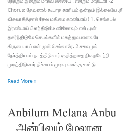
நேற்றும் இன்றும் மாறவில்லையே , என்றும் மாறிடார் -2
Chorus: தேவனால் கூடாத காரியம் ஒன்றும் இல்லையே ,நீ
விசுவாசித்தால் தேவ மகிமை காண்பாய் ! 1. செங்கடல்
இரண்டாய் பிளந்திடுமே எரிகோவும் என் முன்
தகர்ந்திடுமே செயல்களில் மகத்துவமானவரே
கிருபையாய் என் முன் செல்வாரே. 2.சகலமும்
நேர்த்தியாய் நடத்திடுவார் குறித்ததை நிறைவேற்றி
முடித்திடுவார் நிச்சயம் முடிவு எனக்கு உண்டு
வல்லமையுடையவர்
Read More »
மகிமையானதை
–
Anbilum Melana Anbu
Vallamai
udayavar
– அன்பிலும் மேலான
Magimaiyanathai