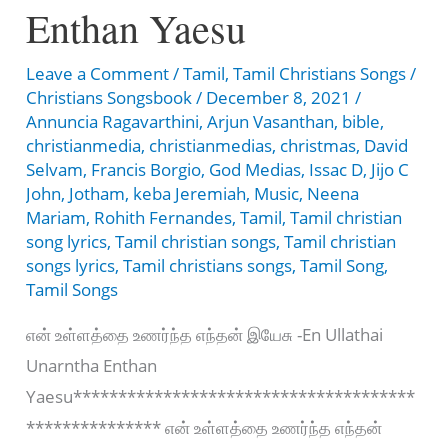
EN
Enthan Yaesu
MAEL
Leave a Comment
/
Tamil
,
Tamil Christians Songs
/
ANBU
Christians Songsbook
/
December 8, 2021
/
Annuncia Ragavarthini
,
Arjun Vasanthan
,
bible
,
christianmedia
,
christianmedias
,
christmas
,
David
Selvam
,
Francis Borgio
,
God Medias
,
Issac D
,
Jijo C
John
,
Jotham
,
keba Jeremiah
,
Music
,
Neena
Mariam
,
Rohith Fernandes
,
Tamil
,
Tamil christian
song lyrics
,
Tamil christian songs
,
Tamil christian
songs lyrics
,
Tamil christians songs
,
Tamil Song
,
Tamil Songs
என் உள்ளத்தை உணர்ந்த எந்தன் இயேசு -En Ullathai
Unarntha Enthan
Yaesu**************************************
*************** என் உள்ளத்தை உணர்ந்த எந்தன்