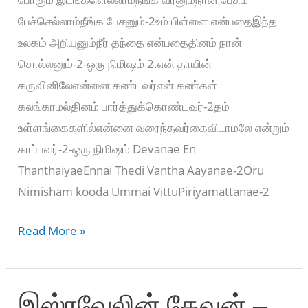
பேச்செல்லாம்நீங்க பேசனும்-2உம் பிள்ளை என்பதைஇந்த
உலகம் அறியனும்நீர் தந்தை என்பதைதினம் நான்
சொல்லனும்-2-ஒரு நிமிஷம் 2.என் தாயின்
கருவினிலேஎன்னை கண்டவர்என் கண்கள்
கலங்காமல்தினம் பார்த்துக்கொண்டவர்-2தம்
உள்ளங்கைகளில்என்னை வரைந்தவர்கைவிடாமலே என்றும்
காப்பவர்-2-ஒரு நிமிஷம் Devanae En
ThanthaiyaeEnnai Thedi Vantha Aayanae-2Oru
Nimisham kooda Ummai VittuPiriyamattanae-2
தேவனே
Read More »
என்
தந்தையே
இஸ்ரவேலின் தேவன் –
–