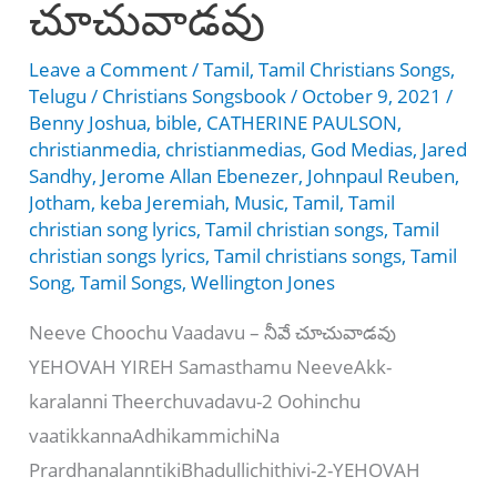
చూచువాడవు
Leave a Comment
/
Tamil
,
Tamil Christians Songs
,
Telugu
/
Christians Songsbook
/
October 9, 2021
/
Benny Joshua
,
bible
,
CATHERINE PAULSON
,
christianmedia
,
christianmedias
,
God Medias
,
Jared
Sandhy
,
Jerome Allan Ebenezer
,
Johnpaul Reuben
,
Jotham
,
keba Jeremiah
,
Music
,
Tamil
,
Tamil
christian song lyrics
,
Tamil christian songs
,
Tamil
christian songs lyrics
,
Tamil christians songs
,
Tamil
Song
,
Tamil Songs
,
Wellington Jones
Neeve Choochu Vaadavu – నీవే చూచువాడవు
YEHOVAH YIREH Samasthamu NeeveAkk-
karalanni Theerchuvadavu-2 Oohinchu
vaatikkannaAdhikammichiNa
PrardhanalanntikiBhadullichithivi-2-YEHOVAH