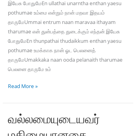
இயேசு போதுமேEn ullathai unarntha enthan yaesu
pothumae உம்மை என்றும் நான் மறவா இதயம்
தாருமேUmmai entrum naan maravaa ithayam
tharumae என் துன்பத்தை துடைக்கும் எந்தன் இயேசு
போதுமேEn thunpathai thudaikkum enthan yaesu
pothumae உமக்காக நான் ஓட பெலனைத்
தாருமேUmakkaka naan ooda pelanaith tharumae
பெலனை தாருமே உம்
என்
Read More »
உள்ளத்தை
உணர்ந்த
வல்லமையுடையவர்
எந்தன்
இயேசு
மகிமையானதை –
-