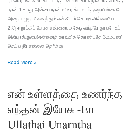
நான்மரிப்பேன் உமக்காகத் தான் உமக்காக நான்உமக்காகத்
தான் 1.உமது அன்பை நான் விவரிக்க வார்த்தையில்லையே
அதை எழுத நினைத்தும் என்னிடம் சொற்களில்லையே
2.நொறுங்கிப் போன என்னையும் தேடி வந்தீரே தூயரே உம்
அன்பு (கிருபை)என்னைத் தாங்கிக் கொண்டதே 3.உம்பணி
செய்ய நீர் என்னை தெரிந்து
உம்மைப்
Read More »
போல்
என்
என் உள்ளத்தை உணர்ந்த
மேல்
அன்பு
எந்தன் இயேசு -En
–
UMMAI
Ullathai Unarntha
POL