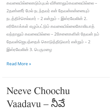
கவலையில்லைகடும்புயல் வீசினாலும்கவலையில்லை –
2தண்ணீர் மேல் நடந்தவர் என் தேவன்என்னையும்
நடத்திச்செல்வார் – 2 என்றும் – இஸ்ரவேலின் 2.
எரிகோக்கள் எழும்பட்டும் கவலையில்லைகோலியாத்
வந்தாலும் கவலையில்லை – 2சேனைகளின் தேவன் நம்
தேவன்ஜெயத்தைக் கொடுத்திடுவார் என்றும் – 2
இஸ்ரவேலின் 3. பெருமழை
இஸ்ரவேலின்
Read More »
தேவன்
–
Neeve Choochu
Isravelin
devan
Vaadavu – నీవే