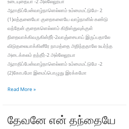
உடையுதையா -2 அல்லேலூயா
ஆராதிப்பேன்வாழ்நாளெல்லாம் உம்மைமட்டுமே- 2
(1)எத்தனையோ குறைகளையே வாழ்நாளில் கண்டு
வந்தேன் குறைகளெல்லாம் கிறிஸ்துவுக்குள்
நிறைவாக்கிவருகின்றீர்-2வாஞ்சையாய் இருப்பதாலே
விடுதலையாக்கினீரே நாமத்தை அறிந்ததாலே உயர்ந்த
அடைக்கலம் தந்தீர்-2 அல்லேலூயா
ஆராதிப்பேன்வாழ்நாளெல்லாம் உம்மைமட்டுமே -2
(2)கோபமோ இமைப்பொழுது இரக்கமோ
Anbilum
Read More »
Melana
Anbu
தேவனே என் தந்தையே
–
அன்பிலும்