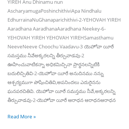
YIREH Anu Dhinamu nun
AscharyamugaPoshinchithiviApa Nindhalu
EdhurrainaNuGhanaparichithivi-2-YEHOVAH YIREH
Aaradhana AaradhanaAaradhana Neekey-6-
YEHOVAH YIREH YEHOVAH YIREHSamasthamu
NeeveNeeve Choochu Vaadavu-3 యెహోవా యీరే
సమస్తము నీవేఅక్కరలన్ని తీర్చువాడవు-2
ఊహించువాటికన్నా అధికమిచ్చినా ప్రార్థనలన్నిటికి
బదులిచ్చితివి-2-యెహోవా యీరే అనుదినము నన్ను
ఆశ్చర్యముగా పోషించితివి,అపనిందలు ఎదురైనను
ఘనపరచితివి. యెహోవా యీరే సమస్తము నీవే,అక్కరలన్ని
తీర్చువాడవు-2-యెహోవా యీరే ఆరాధన ఆరాధనఆరాధన
Neeve
Read More »
Choochu