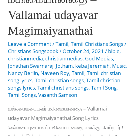
En
Vallamai udayavar
Ullathai
Unarntha
Magimaiyanathai
Enthan
Leave a Comment
/
Tamil
,
Tamil Christians Songs
/
Yaesu
Christians Songsbook
/
October 24, 2021
/
bible
,
christianmedia
,
christianmedias
,
God Medias
,
Jonathan Swarnaraj
,
Jotham
,
keba Jeremiah
,
Music
,
Nancy Berlin
,
Naveen Roy
,
Tamil
,
Tamil christian
song lyrics
,
Tamil christian songs
,
Tamil christian
songs lyrics
,
Tamil christians songs
,
Tamil Song
,
Tamil Songs
,
Vasanth Samson
வல்லமையுடையவர் மகிமையானதை – Vallamai
udayavar Magimaiyanathai Song Lyrics
:வல்லமையுடையவர் மகிமையானதை எனக்கு செய்தார் !