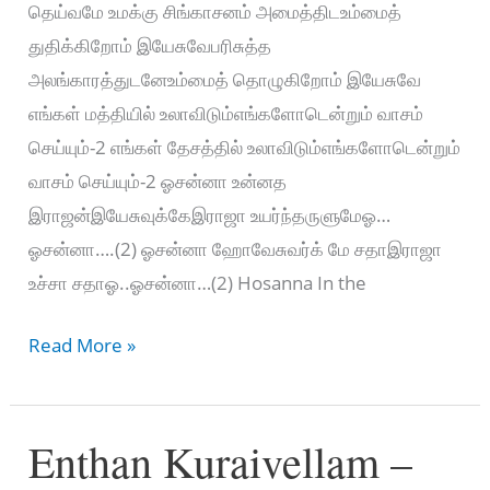
தெய்வமே உமக்கு சிங்காசனம் அமைத்திடஉம்மைத்
துதிக்கிறோம் இயேசுவேபரிசுத்த
அலங்காரத்துடனேஉம்மைத் தொழுகிறோம் இயேசுவே
எங்கள் மத்தியில் உலாவிடும்எங்களோடென்றும் வாசம்
செய்யும்-2 எங்கள் தேசத்தில் உலாவிடும்எங்களோடென்றும்
வாசம் செய்யும்-2 ஓசன்னா உன்னத
இராஜன்இயேசுவுக்கேஇராஜா உயர்ந்தருளுமேஓ…
ஓசன்னா….(2) ஓசன்னா ஹோவேசுவர்க் மே சதாஇராஜா
உச்சா சதாஓ..ஓசன்னா…(2) Hosanna In the
IDHO
Read More »
MANIDHARGAL
–
Enthan Kuraivellam –
இதோ
மனிதர்கள்