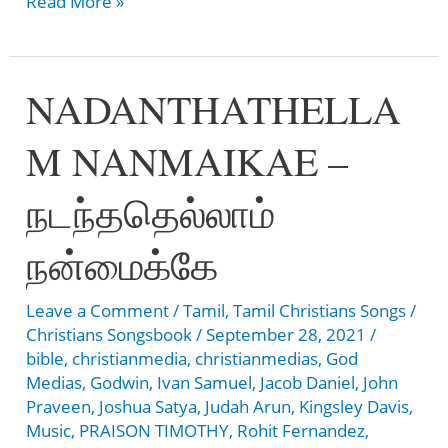
Yesu
Read More »
En
Pakkam
NADANTHATHELLA
–
இயேசு
M NANMAIKAE –
என்
பக்கம்
நடந்ததெல்லாம்
நன்மைக்கே
Leave a Comment
/
Tamil
,
Tamil Christians Songs
/
Christians Songsbook
/
September 28, 2021
/
bible
,
christianmedia
,
christianmedias
,
God
Medias
,
Godwin
,
Ivan Samuel
,
Jacob Daniel
,
John
Praveen
,
Joshua Satya
,
Judah Arun
,
Kingsley Davis
,
Music
,
PRAISON TIMOTHY
,
Rohit Fernandez
,