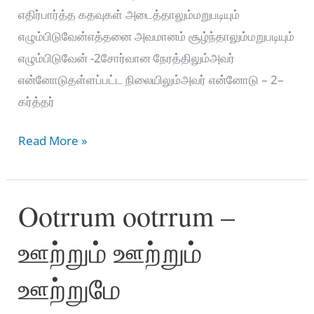
எதிர்பார்த்த கதவுகள் அடைத்தாலும்மறுபடியும்
எழும்பிடுவேன்எத்தனை அவமானம் சூழ்ந்தாலும்மறுபடியும்
எழும்பிடுவேன் -2சோர்வான நேரத்திலும்அவர்
என்னோடுதள்ளப்பட்ட நிலையிலும்அவர் என்னோடு – 2–
கர்த்தர்
Marubadiyum
Read More »
Ezhumbiduven
–
Ootrrum ootrrum –
மறுபடியும்
எழும்பிடுவேன்
ஊற்றும் ஊற்றும்
ஊற்றுமே