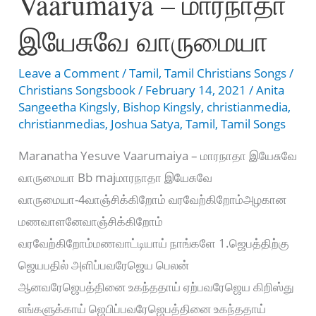
Vaarumaiya – மாரநாதா
Rapha
Sugathai
இயேசுவே வாருமையா
Leave a Comment
/
Tamil
,
Tamil Christians Songs
/
Christians Songsbook
/
February 14, 2021
/
Anita
Sangeetha Kingsly
,
Bishop Kingsly
,
christianmedia
,
christianmedias
,
Joshua Satya
,
Tamil
,
Tamil Songs
Maranatha Yesuve Vaarumaiya – மாரநாதா இயேசுவே
வாருமையா Bb majமாரநாதா இயேசுவே
வாருமையா-4வாஞ்சிக்கிறோம் வரவேற்கிறோம்அழகான
மணவாளனேவாஞ்சிக்கிறோம்
வரவேற்கிறோம்மணவாட்டியாய் நாங்களே 1.ஜெபத்திற்கு
ஜெயபதில் அளிப்பவரேஜெய பெலன்
ஆனவரேஜெபத்தினை உகந்ததாய் ஏற்பவரேஜெய கிறிஸ்து
எங்களுக்காய் ஜெபிப்பவரேஜெபத்தினை உகந்ததாய்