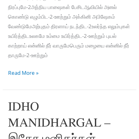
நிரப்புமே-2அந்நிய பாஷைகள் பேசிடஆவியில் அனல்
கொண்டு எழும்பிட-2-ஊற்றும் அக்கினி அபிஷேகம்
வேண்டுமேஅற்புதம் திரளாய் நடந்திட-2உலர்ந்த எலும்புகள்
உயிர்த்திடஉலகமே உம்மை உயிர்த்திட-2-ஊற்றும் புயல்
காற்றாய் என்னில் நீர் வாருமேபெரும் மழையை என்னில் நீர்
தாருமே-2-ஊற்றும்
Ootrrum
Read More »
ootrrum
–
IDHO
ஊற்றும்
ஊற்றும்
MANIDHARGAL –
ஊற்றுமே
இதோ மனிதர்கள்