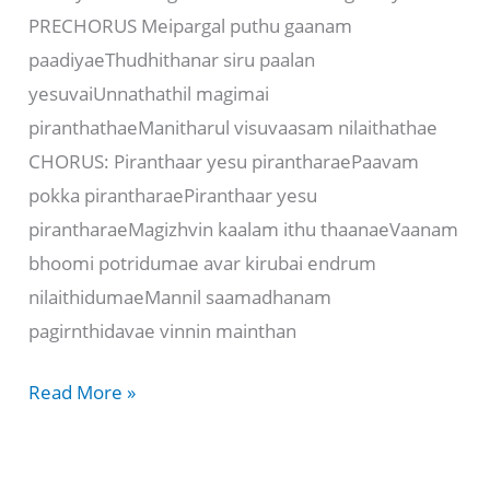
PRECHORUS Meipargal puthu gaanam
paadiyaeThudhithanar siru paalan
yesuvaiUnnathathil magimai
piranthathaeManitharul visuvaasam nilaithathae
CHORUS: Piranthaar yesu pirantharaePaavam
pokka pirantharaePiranthaar yesu
pirantharaeMagizhvin kaalam ithu thaanaeVaanam
bhoomi potridumae avar kirubai endrum
nilaithidumaeMannil saamadhanam
pagirnthidavae vinnin mainthan
பனிக்காற்று
Read More »
சூழ்ந்த
நேரத்தில்