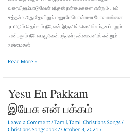
வரையிலும்பாடுவேன் உந்தன் நன்மைகளை என்றும் . உம்
சத்தமே அது தேனிலும் மதுரமேபொன்னை போல என்னை
புடமிடும் தெய்வம் நீரேஎன் இருளில் வெளிச்சம்தகப்பனும்
நண்பனும் நீரேவாழுவேன் உந்தன் நன்மைகளில் என்றும் .
நன்மைகள்
என்
Read More »
வாழ்நாளெல்லாம்
–
Yesu En Pakkam –
En
Vaal
இயேசு என் பக்கம்
Naal
Ellam
Leave a Comment
/
Tamil
,
Tamil Christians Songs
/
Christians Songsbook
/
October 3, 2021
/