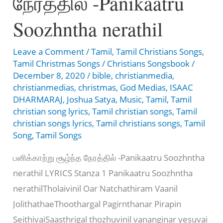
நேரத்தில் -Panikaatru
இயேசுவே
வாருமையா
Soozhntha nerathil
Leave a Comment
/
Tamil
,
Tamil Christians Songs
,
Tamil Christmas Songs
/
Christians Songsbook
/
December 8, 2020
/
bible
,
christianmedia
,
christianmedias
,
christmas
,
God Medias
,
ISAAC
DHARMARAJ
,
Joshua Satya
,
Music
,
Tamil
,
Tamil
christian song lyrics
,
Tamil christian songs
,
Tamil
christian songs lyrics
,
Tamil christians songs
,
Tamil
Song
,
Tamil Songs
பனிக்காற்று சூழ்ந்த நேரத்தில் -Panikaatru Soozhntha
nerathil LYRICS Stanza 1 Panikaatru Soozhntha
nerathilTholaivinil Oar Natchathiram Vaanil
JolithathaeThoothargal Pagirnthanar Pirapin
SeithiyaiSaasthrigal thozhuvinil vananginar yesuvai