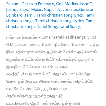
Selvam
,
Gersson Edinbaro
,
God Medias
,
Issac D
,
Joshua Satya
,
Music
,
Napier Naveen
,
ps.Gersson
Edinbaro
,
Tamil
,
Tamil christian song lyrics
,
Tamil
christian songs
,
Tamil christian songs lyrics
,
Tamil
christians songs
,
Tamil Song
,
Tamil Songs
என்ன மறக்காதீங்க – Enna Marakkaadheenga lyrics
G Majஎன்ன மறக்காதீங்கவிட்டு விலகாதீங்கஉங்க முகத்த
நீங்க மறச்சாநான் எங்கே ஓடுவேன்-2 எங்கே ஓடுவேன்உம்
சமுகத்தை விட்டுஉம்மை விட்டு விட்டுஎங்கும் ஓடி ஒளிய
முடியுமோ-2 1.யோனாவைப்போல நான்
அடித்தட்டிலேபடுக்கை போட்டாலும் விட மாட்டீரே-2ஓடி
போனாலும் தேடி வந்தீரேமீனைக்கொண்டாகிலும் மீட்டு
வந்தீரே-2-என்ன 2.பேதுரு போல் உம்மை
தெரியாதென்றுமறுதலித்தாலும் நீர்
விடவில்லையே-2துரோகம் செய்தாலும் தூக்கி