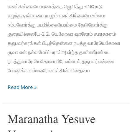
எனக்கில்லையேமரணத்தை ஜெயித்து உயிரோடு
எழுந்ததால்மரண பயமும் எனக்கில்லையே உம்மை
நம்புவோர்க்கு பயமில்லையேஉம்மை தேடுவோர்க்கு
குறையில்லையே-2 2. யெகோவா ஷாலோம் சமாதானம்
தருபவர்கரங்கள் பிடித்தென்னை நடத்துவாரேயெகோவா
ரூவா என் நல்ல மேய்ப்பராய்அமர்ந்த தண்ணீரண்டை
நடத்துவாரே யெகோவாயீரே எல்லாம் தருபவர்என்னை
போஷிக்க வல்லவரேஈசாக்கின் விதையை
யெகோவா
Read More »
ராஃப்பா
சுகத்தை
Maranatha Yesuve
–
Jehovah