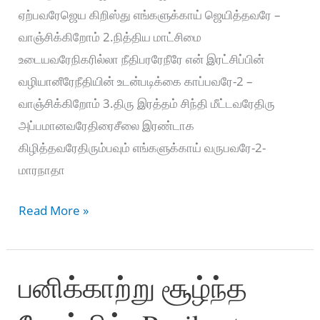
ஏற்பவரேஜெய கிறிஸ்து எங்களுக்காய் ஜெயித்தவரே –
வாஞ்சிக்கிறோம் 2.நித்திய மாட்சிமை
உடையவரேநிகரில்லா நீதிபரரேநீரே என் இரட்சிப்பின்
வழியானீரேநீதியின் உடன்படிக்கை காப்பவரே-2 –
வாஞ்சிக்கிறோம் 3.திரு இரத்தம் சிந்தி மீட்டவரேதிரு
அப்பமானவரேதிரைசீலை இரண்டாக
கிழித்தவரேதிரும்பவும் எங்களுக்காய் வருபவரே-2-
மாரநாதா
Maranatha
Read More »
Yesuve
Vaarumaiya
பனிக்காற்று சூழ்ந்த
–
மாரநாதா