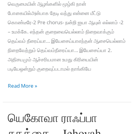
வெருமையின் ஆழங்களில் மூழ்கி நான்
போகையில்அன்பாக தேடி வந்து என்னை மீட்டு
கொண்டீரே-2 Pre chorus- நன்றி ஐயா ஆயுள் எல்லாம் -2
– உமக்கே. எந்தன் குறைவையெல்லாம் நிறைவாக்கும்
தெய்வம் நீரைய்யா… இயேசைய்யாஎந்தன் ஆசையெல்லாம்
நிறைவேற்றும் தெய்வம்நீரைய்யா… இயேசைய்யா 2.
அதிசயமும் ஆச்சரியமான உமது கிரியையின்
படியேஒன்றும் குறைவுப்படாமல் தாங்கியே
Enthan
Read More »
Kuraivellam
–
யெகோவா ராஃப்பா
எந்தன்
குறைவையெல்லாம்
சுகத்தை – Jehovah