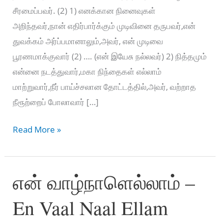
சீரமைப்பவர். (2) 1) எனக்கான நினைவுகள்
அறிந்தவர்,நான் எதிர்பார்க்கும் முடிவினை தருபவர்,என்
துவக்கம் அர்ப்பமானாலும்,அவர், என் முடிவை
பூரணமாக்குவார் (2) …. (என் இயேசு நல்லவர்) 2) நித்தமும்
என்னை நடத்துவார்,மகா நிந்தைகள் எல்லாம்
மாற்றுவார்,நீர் பாய்ச்சலான தோட்டத்தில்,அவர், வற்றாத
நீரூற்றைப் போலாவார் […]
சகலத்தையும்
Read More »
நேர்த்தியாகவே
–
என் வாழ்நாளெல்லாம் –
Sakalathayum
naerthiyaakavae
En Vaal Naal Ellam