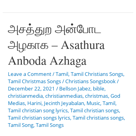
தூதர்கள்
துதித்திட
அசத்துற அன்போட
–
Vinnil
அழகாக – Asathura
Thotharkal
Thuthida
Anboda Azhaga
Leave a Comment
/
Tamil
,
Tamil Christians Songs
,
Tamil Christmas Songs
/
Christians Songsbook
/
December 22, 2021
/
Bellson Jabez
,
bible
,
christianmedia
,
christianmedias
,
christmas
,
God
Medias
,
Harini
,
Jecinth Jeyabalan
,
Music
,
Tamil
,
Tamil christian song lyrics
,
Tamil christian songs
,
Tamil christian songs lyrics
,
Tamil christians songs
,
Tamil Song
,
Tamil Songs