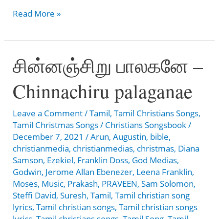
சிறியோர்
Read More »
பெரியோர்
யாவருக்கும்
சின்னஞ்சிறு பாலகனே –
–
Siriyor
Chinnachiru palaganae
Periyor
Yavarukum
Leave a Comment
/
Tamil
,
Tamil Christians Songs
,
Tamil Christmas Songs
/
Christians Songsbook
/
December 7, 2021
/
Arun
,
Augustin
,
bible
,
christianmedia
,
christianmedias
,
christmas
,
Diana
Samson
,
Ezekiel
,
Franklin Doss
,
God Medias
,
Godwin
,
Jerome Allan Ebenezer
,
Leena Franklin
,
Moses
,
Music
,
Prakash
,
PRAVEEN
,
Sam Solomon
,
Steffi David
,
Suresh
,
Tamil
,
Tamil christian song
lyrics
,
Tamil christian songs
,
Tamil christian songs
lyrics
,
Tamil christians songs
,
Tamil Song
,
Tamil