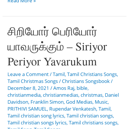
கன்னிமரி
Read More »
மைந்தனே
காலங்களில்
சிறியோர் பெரியோர்
தேவனே
–
யாவருக்கும் – Siriyor
Kanni
mari
Periyor Yavarukum
maindhane
kalangalin
Leave a Comment
/
Tamil
,
Tamil Christians Songs
,
Tamil Christmas Songs
/
Christians Songsbook
/
December 8, 2021
/
Amos Raj
,
bible
,
christianmedia
,
christianmedias
,
christmas
,
Daniel
Davidson
,
Franklin Simon
,
God Medias
,
Music
,
PRITHIVI SAMUEL
,
Rupendar Venkatesh
,
Tamil
,
Tamil christian song lyrics
,
Tamil christian songs
,
Tamil christian songs lyrics
,
Tamil christians songs
,