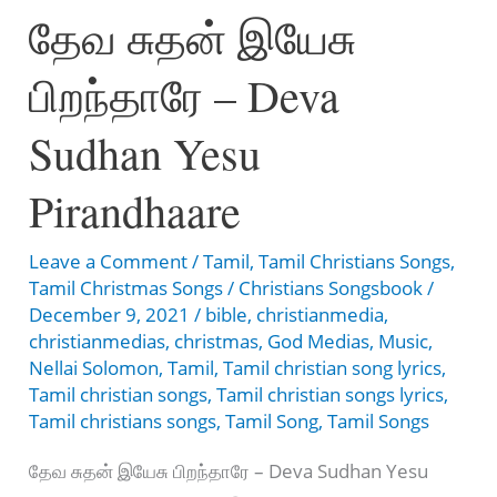
தேவ சுதன் இயேசு
–
Asathura
பிறந்தாரே – Deva
Anboda
Azhaga
Sudhan Yesu
Pirandhaare
Leave a Comment
/
Tamil
,
Tamil Christians Songs
,
Tamil Christmas Songs
/
Christians Songsbook
/
December 9, 2021
/
bible
,
christianmedia
,
christianmedias
,
christmas
,
God Medias
,
Music
,
Nellai Solomon
,
Tamil
,
Tamil christian song lyrics
,
Tamil christian songs
,
Tamil christian songs lyrics
,
Tamil christians songs
,
Tamil Song
,
Tamil Songs
தேவ சுதன் இயேசு பிறந்தாரே – Deva Sudhan Yesu