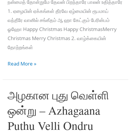
நன்மைத் தோன்றுமே தேவன் பிறந்தாரே பாலன் உதித்தாரே
1. ஏழையின் ஏக்கங்கள் தீரவே ஏழ்மையின் ரூபமாய்
வந்தீரே வானில் சங்கீதம் ஆ ஹா கேட்கும் பேரின்பம்
ஓஹோ Happy Christmas Happy ChristmasMerry
Christmas Merry Christmas 2. வாழ்க்கையின்
தோற்றங்கள்
மேகமெங்கும்
Read More »
தூதர்
கூட்டமே
அழகான புது வெள்ளி
–
Megamengum
ஒன்று – Azhagaana
Thoodhar
Koottame
Puthu Velli Ondru