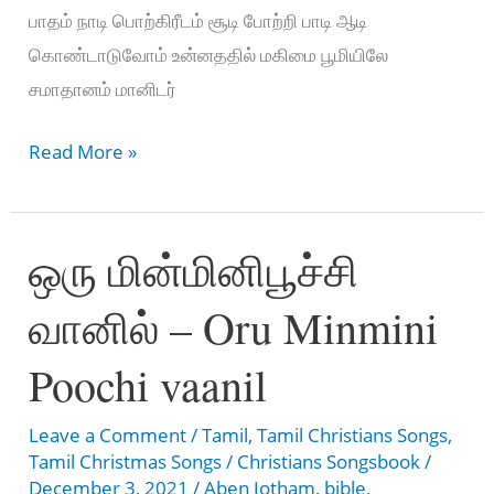
பாதம் நாடி பொற்கிரீடம் சூடி போற்றி பாடி ஆடி
கொண்டாடுவோம் உன்னததில் மகிமை பூமியிலே
சமாதானம் மானிடர்
விண்ணில்
Read More »
தோன்றிய
தூதர்
ஒரு மின்மினிபூச்சி
–
Vinnil
வானில் – Oru Minmini
Thontriya
Thoothar
Poochi vaanil
Leave a Comment
/
Tamil
,
Tamil Christians Songs
,
Tamil Christmas Songs
/
Christians Songsbook
/
December 3, 2021
/
Aben Jotham
,
bible
,