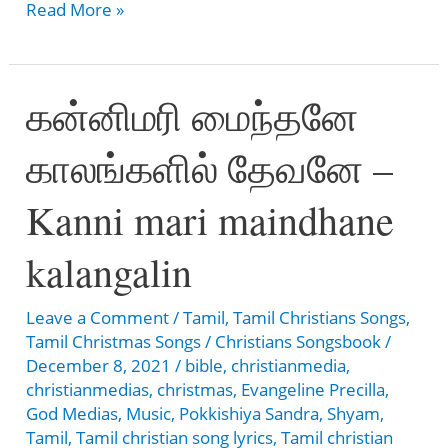
வீசும்
Read More »
காற்றும்
மதியும்
கன்னிமரி மைந்தனே
மலரும்
-
காலங்களில் தேவனே –
Veesum
Kaatrum
Kanni mari maindhane
Madhiyum
Malarum
kalangalin
Leave a Comment
/
Tamil
,
Tamil Christians Songs
,
Tamil Christmas Songs
/
Christians Songsbook
/
December 8, 2021
/
bible
,
christianmedia
,
christianmedias
,
christmas
,
Evangeline Precilla
,
God Medias
,
Music
,
Pokkishiya Sandra
,
Shyam
,
Tamil
,
Tamil christian song lyrics
,
Tamil christian