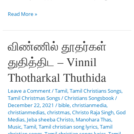
மகிழ்வான
Read More »
அன்பு
திருநாள்
விண்ணில் தூதர்கள்
–
Mahilvaana
துதித்திட – Vinnil
Anbu
Thirunaal
Thotharkal Thuthida
Leave a Comment
/
Tamil
,
Tamil Christians Songs
,
Tamil Christmas Songs
/
Christians Songsbook
/
December 22, 2021
/
bible
,
christianmedia
,
christianmedias
,
christmas
,
Christo Raja Singh
,
God
Medias
,
Jeba sheeba Christo
,
Manohara Thas
,
Music
,
Tamil
,
Tamil christian song lyrics
,
Tamil
christian songs
,
Tamil christian songs lyrics
,
Tamil