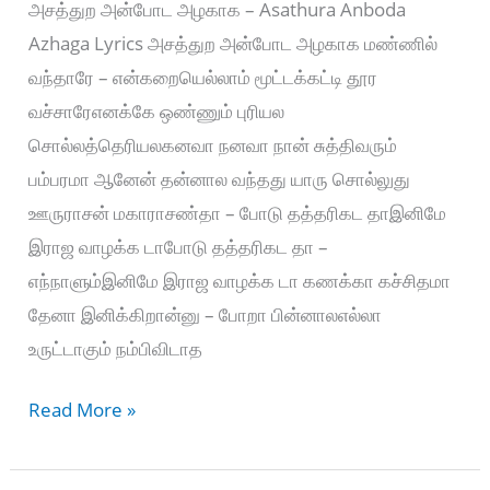
அசத்துற அன்போட அழகாக – Asathura Anboda
Azhaga Lyrics அசத்துற அன்போட அழகாக மண்ணில்
வந்தாரே – என்கறையெல்லாம் மூட்டக்கட்டி தூர
வச்சாரேஎனக்கே ஒண்ணும் புரியல
சொல்லத்தெரியலகனவா நனவா நான் சுத்திவரும்
பம்பரமா ஆனேன் தன்னால வந்தது யாரு சொல்லுது
ஊருராசன் மகாராசண்தா – போடு தத்தரிகட தாஇனிமே
இராஜ வாழக்க டாபோடு தத்தரிகட தா –
எந்நாளும்இனிமே இராஜ வாழக்க டா கணக்கா கச்சிதமா
தேனா இனிக்கிறான்னு – போறா பின்னாலஎல்லா
உருட்டாகும் நம்பிவிடாத
அசத்துற
Read More »
அன்போட
அழகாக