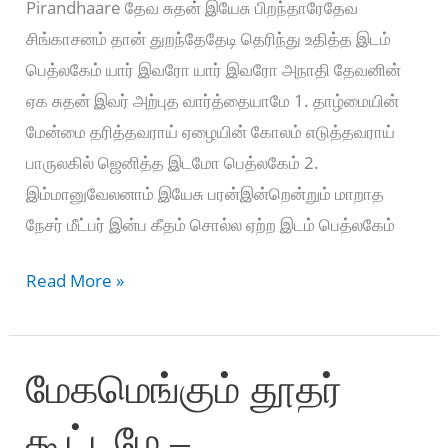
Pirandhaare தேவ சுதன் இயேசு பிறந்தாரேதேவ
சிங்காசனம் தான் துறந்தேதேடி தெரிந்து உதித்த இடம்
பெத்லகேம் யார் இவரோ யார் இவரோ அநாதி தேவனின்
ஏக சுதன் இவர் அற்புத வார்த்தையாமே 1. தாழ்மையின்
மேன்மை தரித்தவராய் ஏழையின் கோலம் எடுத்தவராய்
பாருலகில் ஜெனித்த இடமோ பெத்லகேம் 2.
இம்மானுவேலனாம் இயேசு பரன்இன்றென்றும் மாறாத
நேசர் மீட்பர் இன்ப கீதம் சொல்ல ஏற்ற இடம் பெத்லகேம்
தேவ
Read More »
சுதன்
இயேசு
மேகமெங்கும் தூதர்
பிறந்தாரே
–
கூட்டமே –
Deva