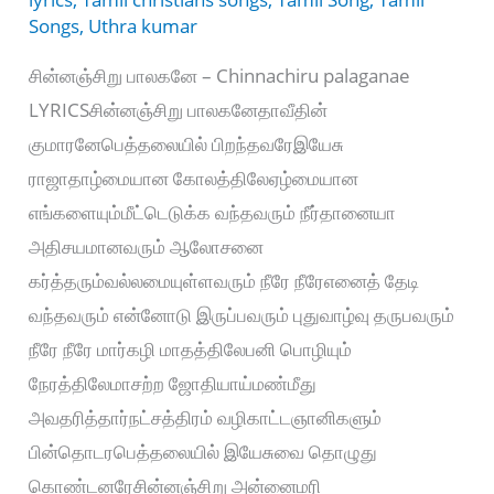
Songs
,
Uthra kumar
சின்னஞ்சிறு பாலகனே – Chinnachiru palaganae
LYRICSசின்னஞ்சிறு பாலகனேதாவீதின்
குமாரனேபெத்தலையில் பிறந்தவரேஇயேசு
ராஜாதாழ்மையான கோலத்திலேஏழ்மையான
எங்களையும்மீட்டெடுக்க வந்தவரும் நீர்தானையா
அதிசயமானவரும் ஆலோசனை
கர்த்தரும்வல்லமையுள்ளவரும் நீரே நீரேஎனைத் தேடி
வந்தவரும் என்னோடு இருப்பவரும் புதுவாழ்வு தருபவரும்
நீரே நீரே மார்கழி மாதத்திலேபனி பொழியும்
நேரத்திலேமாசற்ற ஜோதியாய்மண்மீது
அவதரித்தார்நட்சத்திரம் வழிகாட்டஞானிகளும்
பின்தொடரபெத்தலையில் இயேசுவை தொழுது
கொண்டனரேசின்னஞ்சிறு அன்னைமரி