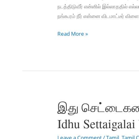
நடத்திடுவீர் என்னில் இல்லாததில் எல்
நங்கூரம் நீர் என்னை விடமாட்டீர் விளை
விலகா
Read More »
உம்
அன்பிலே
–
Vilaga
Um
Anbile
இது செட்டைகளை
Idhu Settaigala
Leave a Comment
/
Tamil
,
Tamil C