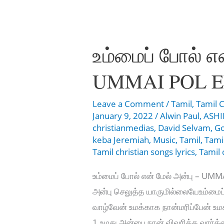
Idhu
Settaigalai
Virikkum
உம்மைப் போல் என
Kaalam
UMMAI POL 
Leave a Comment
/
Tamil
,
Tamil C
January 9, 2022
/
Alwin Paul
,
ASHI
christianmedias
,
David Selvam
,
Go
keba Jeremiah
,
Music
,
Tamil
,
Tamil
Tamil christian songs lyrics
,
Tamil 
உம்மைப் போல் என் மேல் அன்பு – UM
அன்பு செலுத்த யாருமில்லையேஉம்ம
வாழ்வேன் உமக்காக நான்மரிப்பேன் உம
1.உமது அன்பை நான் விவரிக்க வார்