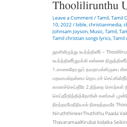
Thoolilirunthu 
Leave a Comment
/
Tamil
,
Tamil C
10, 2022
/
bible
,
christianmedia
,
c
Johnsam Joyson
,
Music
,
Tamil
,
Tam
Tamil christian songs lyrics
,
Tamil 
தூளிலிருந்து உயர்த்தினீர் – Thoolil
உயர்த்தினீர்தூக்கி என்னை நிறுத்தினீ
1.காலைதோறும் தவறாமல்கிருபை கிடைக
மறவாமல்நன்மை தொடரச் செய்கின்றீ
காணச்செய்தீரே 2.நிந்தை சொற்கள் ந
செய்தீர்நிந்தித்தோரின் கண்கள் முன்
நிரந்தரமேநீதியால் நிறைந்தவரே Thoo
NiruththineerThuthithu Paada Vait
ThavaramaalKirubai kidaika Sei