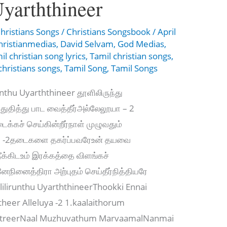
Uyarththineer
hristians Songs
/
Christians Songsbook
/
April
hristianmedias
,
David Selvam
,
God Medias
,
il christian song lyrics
,
Tamil christian songs
,
christians songs
,
Tamil Song
,
Tamil Songs
irunthu Uyarththineer தூளிலிருந்து
ர்துதித்து பாட வைத்தீர்அல்லேலூயா – 2
்கச் செய்கின்றீர்நாள் முழுவதும்
ர் -2தடைகளை தகர்ப்பவரேஉன் தயவை
ீக்கிடஉம் இரக்கத்தை விளங்கச்
னேநினைத்திரா அற்புதம் செய்தீர்நித்தியரே
lilirunthu UyarththineerThookki Ennai
heer Alleluya -2 1.kaalaithorum
kintreerNaal Muzhuvathum MarvaamalNanmai