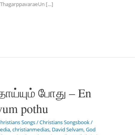
i ThagarppavaraeUn […]
ொய்யும் போது – En
yum pothu
hristians Songs
/
Christians Songsbook
/
media
,
christianmedias
,
David Selvam
,
God