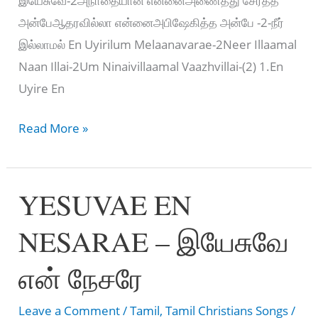
இயேசுவே-2அநாதையான என்னைஅணைத்து சேர்த்த
அன்பேஆதரவில்லா என்னைஅபிஷேகித்த அன்பே -2-நீர்
இல்லாமல் En Uyirilum Melaanavarae-2Neer Illaamal
Naan Illai-2Um Ninaivillaamal Vaazhvillai-(2) 1.En
Uyire En
EN
Read More »
UYIRILUM
MELANAVARAE
YESUVAE EN
–
என்
NESARAE – இயேசுவே
உயிரிலும்
மேலானவரே
என் நேசரே
Leave a Comment
/
Tamil
,
Tamil Christians Songs
/