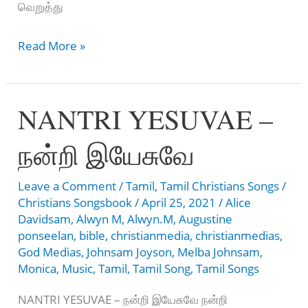
வெறுத்து
YESUVAE
Read More »
EN
NESARAE
NANTRI YESUVAE –
–
இயேசுவே
நன்றி இயேசுவே
என்
நேசரே
Leave a Comment
/
Tamil
,
Tamil Christians Songs
/
Christians Songsbook
/
April 25, 2021
/
Alice
Davidsam
,
Alwyn M
,
Alwyn.M
,
Augustine
ponseelan
,
bible
,
christianmedia
,
christianmedias
,
God Medias
,
Johnsam Joyson
,
Melba Johnsam
,
Monica
,
Music
,
Tamil
,
Tamil Song
,
Tamil Songs
NANTRI YESUVAE – நன்றி இயேசுவே நன்றி