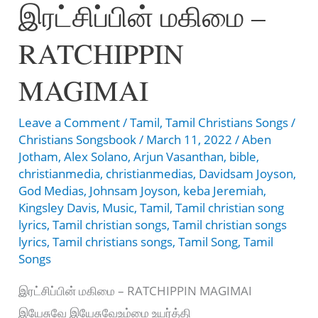
இரட்சிப்பின் மகிமை –
Thoolilirunthu
Uyarththineer
RATCHIPPIN
MAGIMAI
Leave a Comment
/
Tamil
,
Tamil Christians Songs
/
Christians Songsbook
/
March 11, 2022
/
Aben
Jotham
,
Alex Solano
,
Arjun Vasanthan
,
bible
,
christianmedia
,
christianmedias
,
Davidsam Joyson
,
God Medias
,
Johnsam Joyson
,
keba Jeremiah
,
Kingsley Davis
,
Music
,
Tamil
,
Tamil christian song
lyrics
,
Tamil christian songs
,
Tamil christian songs
lyrics
,
Tamil christians songs
,
Tamil Song
,
Tamil
Songs
இரட்சிப்பின் மகிமை – RATCHIPPIN MAGIMAI
இயேசுவே இயேசுவேஉம்மை உயர்த்தி