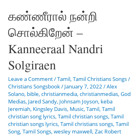
போனாலும்
கண்ணீரால் நன்றி
–
Kaaladi
சொல்கிறேன் –
Theriyaamal
Ponalum
Kanneeraal Nandri
Solgiraen
Leave a Comment
/
Tamil
,
Tamil Christians Songs
/
Christians Songsbook
/
January 7, 2022
/
Alex
Solano
,
bible
,
christianmedia
,
christianmedias
,
God
Medias
,
Jared Sandy
,
Johnsam Joyson
,
keba
Jeremiah
,
Kingsley Davis
,
Music
,
Tamil
,
Tamil
christian song lyrics
,
Tamil christian songs
,
Tamil
christian songs lyrics
,
Tamil christians songs
,
Tamil
Song
,
Tamil Songs
,
wesley maxwell
,
Zac Robert