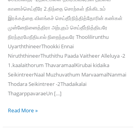
காணச்செய்தீரே 2.நிந்தை சொற்கள் நீக்கிடஉம்
இரக்கத்தை விளங்கச் செய்தீர்நிந்தித்தோரின் கண்கள்
முன்னேநினைத்திரா அற்புதம் செய்தீர்நித்தியரே
நிரந்தரமேநீதியால் நிறைந்தவரே Thoolilirunthu
UyarththineerThookki Ennai
NiruththineerThuthithu Paada Vaitheer Alleluya -2
1.kaalaithorum ThavaramaalKirubai kidaika
SeikintreerNaal Muzhuvathum MarvaamalNanmai
Thodara Seikintreer -2Thadaikalai
ThagarppavaraeUn […]
தூளிலிருந்து
Read More »
உயர்த்தினீர்
–