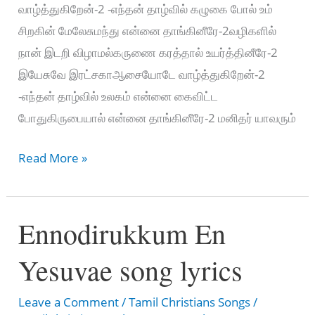
வாழ்த்துகிறேன்-2 -எந்தன் தாழ்வில் கழுகை போல் உம்
சிறகின் மேலேசுமந்து என்னை தாங்கினீரே-2வழிகளில்
நான் இடறி விழாமல்கருணை கரத்தால் உயர்த்தினீரே-2
இயேசுவே இரட்சகாஆசையோடே வாழ்த்துகிறேன்-2
-எந்தன் தாழ்வில் உலகம் என்னை கைவிட்ட
போதுகிருபையால் என்னை தாங்கினீரே-2 மனிதர் யாவரும்
எந்தன்
Read More »
தாழ்வில்
என்னை-
Ennodirukkum En
Enthan
Thaazhvil
Yesuvae song lyrics
Ennai
Leave a Comment
/
Tamil Christians Songs
/