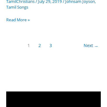
TamilChristians
/
July 29, 2019
/
Johnsam Joyson
,
Tamil Songs
Ennodirukkum
Read More »
En
Yesuvae
song
1
2
3
Next
→
lyrics