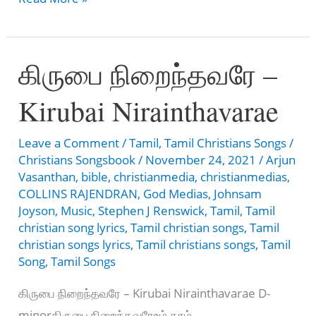
நன்றி
சொல்கிறேன்
கிருபை நிறைந்தவரே –
–
Kanneeraal
Kirubai Nirainthavarae
Nandri
Solgiraen
Leave a Comment
/
Tamil
,
Tamil Christians Songs
/
Christians Songsbook
/
November 24, 2021
/
Arjun
Vasanthan
,
bible
,
christianmedia
,
christianmedias
,
COLLINS RAJENDRAN
,
God Medias
,
Johnsam
Joyson
,
Music
,
Stephen J Renswick
,
Tamil
,
Tamil
christian song lyrics
,
Tamil christian songs
,
Tamil
christian songs lyrics
,
Tamil christians songs
,
Tamil
Song
,
Tamil Songs
கிருபை நிறைந்தவரே – Kirubai Nirainthavarae D-
minorகிருபை நிறைந்தவரேஉம் கரம்