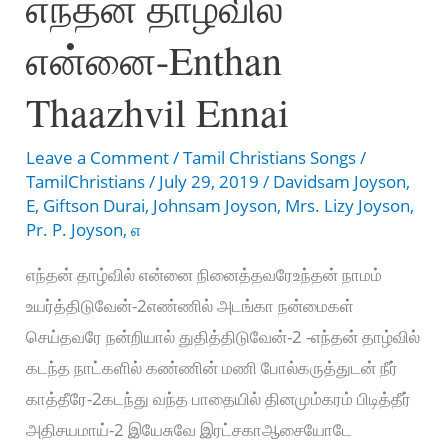
எந்தன் தாழ்வில்
Deva
என்னை-Enthan
Ezhuntharulum
Thaazhvil Ennai
Leave a Comment
/
Tamil Christians Songs
/
TamilChristians
/
July 29, 2019
/
Davidsam Joyson
,
E
,
Giftson Durai
,
Johnsam Joyson
,
Mrs. Lizy Joyson
,
Pr. P. Joyson
,
எ
எந்தன் தாழ்வில் என்னை நினைத்தவரேஉந்தன் நாமம்
உயர்த்திடுவேன்-2எண்ணில் அடங்கா நன்மைகள்
செய்தவரே நன்றியால் துதித்திடுவேன்-2 -எந்தன் தாழ்வில்
கடந்த நாட்களில் கண்ணின் மணி போல்கருத்துடன் நீர்
காத்தீரே-2கடந்து வந்த பாதையில் தினமும்கரம் பிடித்தீர்
அதிசயமாய்-2 இயேசுவே இரட்சகாஆசையோடே