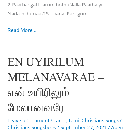
2.Paathangal Idarum bothuNalla Paathaiyil
Nadathidumae-2Sothanai Perugum
கிருபை
Read More »
நிறைந்தவரே
–
EN UYIRILUM
Kirubai
Nirainthavarae
MELANAVARAE –
என் உயிரிலும்
மேலானவரே
Leave a Comment
/
Tamil
,
Tamil Christians Songs
/
Christians Songsbook
/
September 27, 2021
/
Aben