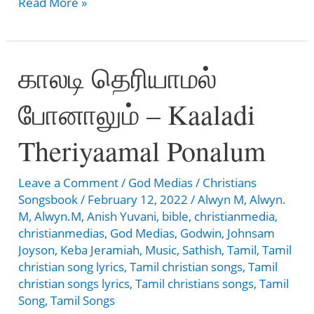
இரட்சிப்பின்
Read More »
மகிமை
–
காலடி தெரியாமல்
RATCHIPPIN
MAGIMAI
போனாலும் – Kaaladi
Theriyaamal Ponalum
Leave a Comment
/
God Medias
/
Christians
Songsbook
/
February 12, 2022
/
Alwyn M
,
Alwyn.
M
,
Alwyn.M
,
Anish Yuvani
,
bible
,
christianmedia
,
christianmedias
,
God Medias
,
Godwin
,
Johnsam
Joyson
,
Keba Jeramiah
,
Music
,
Sathish
,
Tamil
,
Tamil
christian song lyrics
,
Tamil christian songs
,
Tamil
christian songs lyrics
,
Tamil christians songs
,
Tamil
Song
,
Tamil Songs