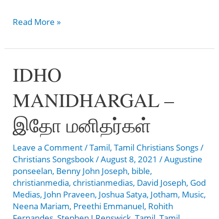
Angum
Read More »
Ingum
Naan
IDHO
–
அங்கும்
MANIDHARGAL –
இங்கும்
நான்
இதோ மனிதர்கள்
Leave a Comment
/
Tamil
,
Tamil Christians Songs
/
Christians Songsbook
/
August 8, 2021
/
Augustine
ponseelan
,
Benny John Joseph
,
bible
,
christianmedia
,
christianmedias
,
David Joseph
,
God
Medias
,
John Praveen
,
Joshua Satya
,
Jotham
,
Music
,
Neena Mariam
,
Preethi Emmanuel
,
Rohith
Fernandes
,
Stephen J Renswick
,
Tamil
,
Tamil