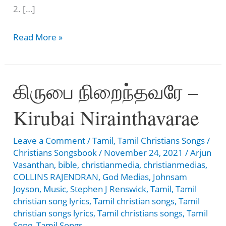
2. […]
கிருபையின்
Read More »
தேவன்
–
கிருபை நிறைந்தவரே –
Kirubaiyin
Devan
Kirubai Nirainthavarae
Leave a Comment
/
Tamil
,
Tamil Christians Songs
/
Christians Songsbook
/
November 24, 2021
/
Arjun
Vasanthan
,
bible
,
christianmedia
,
christianmedias
,
COLLINS RAJENDRAN
,
God Medias
,
Johnsam
Joyson
,
Music
,
Stephen J Renswick
,
Tamil
,
Tamil
christian song lyrics
,
Tamil christian songs
,
Tamil
christian songs lyrics
,
Tamil christians songs
,
Tamil
Song
,
Tamil Songs