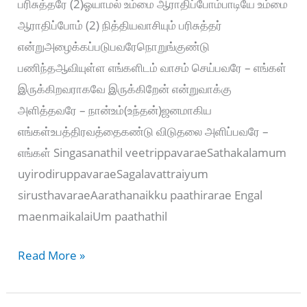
பரிசுத்தரே (2)ஓயாமல் உம்மை ஆராதிப்போம்பாடியே உம்மை
ஆராதிப்போம் (2) நித்தியவாசியும் பரிசுத்தர்
என்றுஅழைக்கப்படுபவரேநொறுங்குண்டு
பணிந்தஆவியுள்ள எங்களிடம் வாசம் செய்பவரே – எங்கள்
இருக்கிறவராகவே இருக்கிறேன் என்றுவாக்கு
அளித்தவரே – நான்உம்(உந்தன்)ஜனமாகிய
எங்கள்உபத்திரவத்தைகண்டு விடுதலை அளிப்பவரே –
எங்கள் Singasanathil veetrippavaraeSathakalamum
uyirodiruppavaraeSagalavattraiyum
sirusthavaraeAarathanaikku paathirarae Engal
maenmaikalaiUm paathathil
Singasanathil
Read More »
veetrippavarae
–