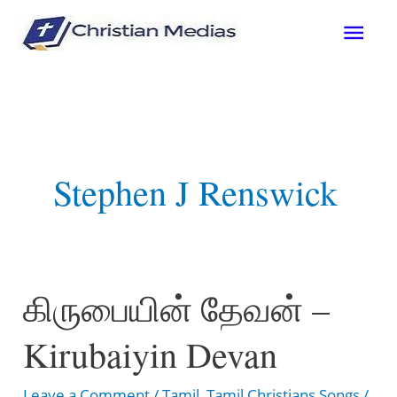
Skip
Mai
to
content
Men
Stephen J Renswick
கிருபையின் தேவன் –
Kirubaiyin Devan
Leave a Comment
/
Tamil
,
Tamil Christians Songs
/