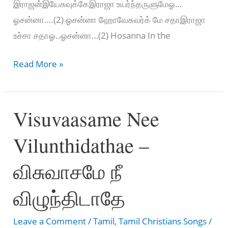
இராஜன்இயேசுவுக்கேஇராஜா உயர்ந்தருளுமேஓ…
ஓசன்னா….(2) ஓசன்னா ஹோவேசுவர்க் மே சதாஇராஜா
உச்சா சதாஓ..ஓசன்னா…(2) Hosanna In the
IDHO
Read More »
MANIDHARGAL
–
Visuvaasame Nee
இதோ
மனிதர்கள்
Vilunthidathae –
விசுவாசமே நீ
விழுந்திடாதே
Leave a Comment
/
Tamil
,
Tamil Christians Songs
/