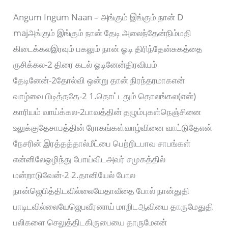
Angum Ingum Naan – அங்கும் இங்கும் நான் D
majஅங்கும் இங்கும் நான் தேடி அலைந்தேன்நிம்மதி
கிடைக்கலஇரவும் பகலும் நான் ஓடி திரிந்தேன்சுகத்தை
ருசிக்கல-2 திரை கடல் ஓடினேன்திரவியம்
தேடினேன்-2தோல்வி ஒன்று தான் நிரந்தரமாகஎன்
வாழ்வை பிடித்ததே-2 1.தொட்டதும் தொலங்கல(என்)
காரியம் வாய்க்கல-2பாவத்தின் தழும்புகள்நெஞ்சினை
உலுக்குதேசாபத்தின் ரோகங்கள்வாழ்வினை வாட்டுதேஎன்
நேசரின் இரத்தத்தால்மீட்பை பெற்றிடபாவ சாபங்கள்
என்னிலேஒழிந்து போய்விடஅவர் சமுகத்தில்
மன்றாடுவேன்-2 2.தானியேல் போல
நான்ஜெபித்திடவில்லையேதாவீதை போல் நான்துதி
பாடிடவில்லையேஜெபவீரனாய் மாறிடஆவியை தாருமேதுதி
பலிகளை செலுத்திடகிருபையை தாருமேஎன்