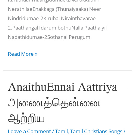
NerathilaeEnakkaga (Thunaiyaaka) Neer
Nindridumae-2Kirubai Nirainthavarae
2.Paathangal Idarum bothuNalla Paathaiyil
Nadathidumae-2Sothanai Perugum
கிருபை
Read More »
நிறைந்தவரே
–
AnaithuEnnai Aattriya –
Kirubai
Nirainthavarae
அணைத்தென்னை
ஆற்றிய
Leave a Comment
/
Tamil
,
Tamil Christians Songs
/