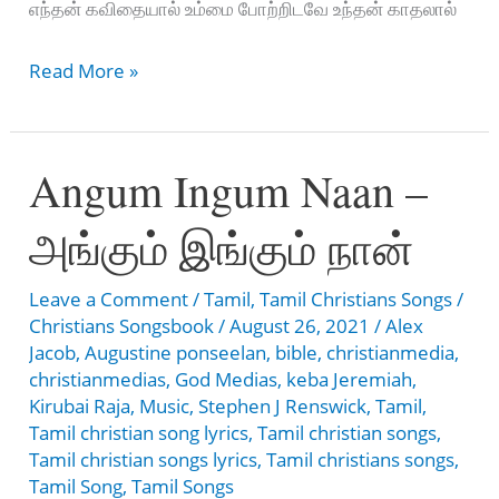
எந்தன் கவிதையால் உம்மை போற்றிடவே உந்தன் காதலால்
AnaithuEnnai
Read More »
Aattriya
–
Angum Ingum Naan –
அணைத்தென்னை
ஆற்றிய
அங்கும் இங்கும் நான்
Leave a Comment
/
Tamil
,
Tamil Christians Songs
/
Christians Songsbook
/
August 26, 2021
/
Alex
Jacob
,
Augustine ponseelan
,
bible
,
christianmedia
,
christianmedias
,
God Medias
,
keba Jeremiah
,
Kirubai Raja
,
Music
,
Stephen J Renswick
,
Tamil
,
Tamil christian song lyrics
,
Tamil christian songs
,
Tamil christian songs lyrics
,
Tamil christians songs
,
Tamil Song
,
Tamil Songs