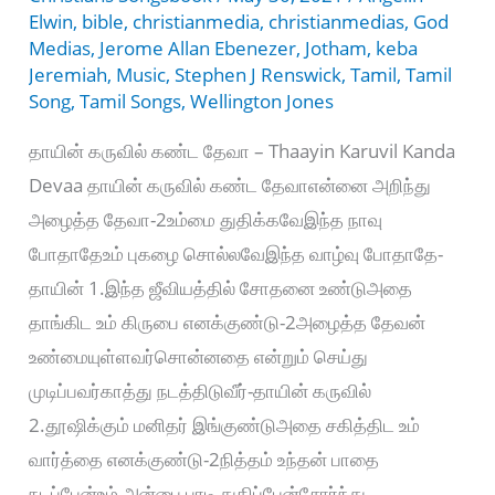
Elwin
,
bible
,
christianmedia
,
christianmedias
,
God
Medias
,
Jerome Allan Ebenezer
,
Jotham
,
keba
Jeremiah
,
Music
,
Stephen J Renswick
,
Tamil
,
Tamil
Song
,
Tamil Songs
,
Wellington Jones
தாயின் கருவில் கண்ட தேவா – Thaayin Karuvil Kanda
Devaa தாயின் கருவில் கண்ட தேவாஎன்னை அறிந்து
அழைத்த தேவா-2உம்மை துதிக்கவேஇந்த நாவு
போதாதேஉம் புகழை சொல்லவேஇந்த வாழ்வு போதாதே-
தாயின் 1.இந்த ஜீவியத்தில் சோதனை உண்டுஅதை
தாங்கிட உம் கிருபை எனக்குண்டு-2அழைத்த தேவன்
உண்மையுள்ளவர்சொன்னதை என்றும் செய்து
முடிப்பவர்காத்து நடத்திடுவீர்-தாயின் கருவில்
2.தூஷிக்கும் மனிதர் இங்குண்டுஅதை சகித்திட உம்
வார்த்தை எனக்குண்டு-2நித்தம் உந்தன் பாதை
நடப்பேன்உம் அன்பை பாடி துதிப்பேன்சோர்ந்து