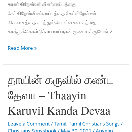
காண்கிறேன்உன் விண்ணப்பத்தை
கேட்கிறேன்விண்ணப்பத்தை கேட்கிறேன்உன்
விசுவாசத்தை காத்துக்கொள்விசுவாசத்தை
காத்துக்கொள்நிச்சயமாய் நான் குணமாக்குவேன்-2
Visuvaasame
Read More »
Nee
Vilunthidathae
தாயின் கருவில் கண்ட
–
விசுவாசமே
தேவா – Thaayin
நீ
விழுந்திடாதே
Karuvil Kanda Devaa
Leave a Comment
/
Tamil
,
Tamil Christians Songs
/
Christians Songsbook
/
May 30, 2021
/
Angelin