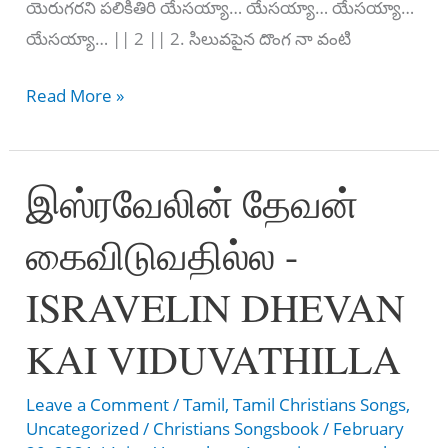
యెరుగరని పలికితిరి యేసయ్యా… యేసయ్యా… యేసయ్యా…
యేసయ్యా… || 2 || 2. సిలువపైన దొంగ నా వంటి
Siluvalo
Read More »
Naa
Kosamu
இஸ்ரவேலின் தேவன்
–
సిలువలో
கைவிடுவதில்ல -
నా
కోసము
ISRAVELIN DHEVAN
KAI VIDUVATHILLA
Leave a Comment
/
Tamil
,
Tamil Christians Songs
,
Uncategorized
/
Christians Songsbook
/
February