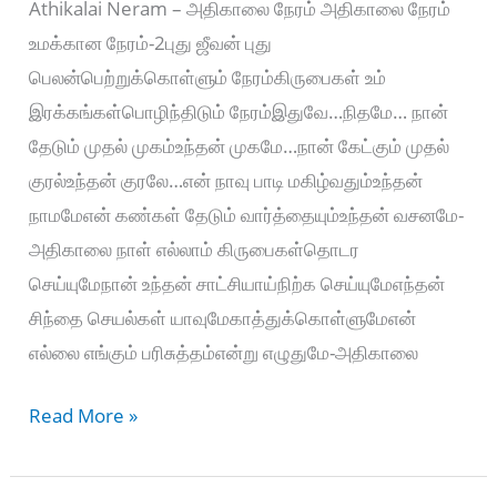
Athikalai Neram – அதிகாலை நேரம் அதிகாலை நேரம்
உமக்கான நேரம்-2புது ஜீவன் புது
பெலன்பெற்றுக்கொள்ளும் நேரம்கிருபைகள் உம்
இரக்கங்கள்பொழிந்திடும் நேரம்இதுவே…நிதமே… நான்
தேடும் முதல் முகம்உந்தன் முகமே…நான் கேட்கும் முதல்
குரல்உந்தன் குரலே…என் நாவு பாடி மகிழ்வதும்உந்தன்
நாமமேஎன் கண்கள் தேடும் வார்த்தையும்உந்தன் வசனமே-
அதிகாலை நாள் எல்லாம் கிருபைகள்தொடர
செய்யுமேநான் உந்தன் சாட்சியாய்நிற்க செய்யுமேஎந்தன்
சிந்தை செயல்கள் யாவுமேகாத்துக்கொள்ளுமேஎன்
எல்லை எங்கும் பரிசுத்தம்என்று எழுதுமே-அதிகாலை
Athikalai
Read More »
Neram
–