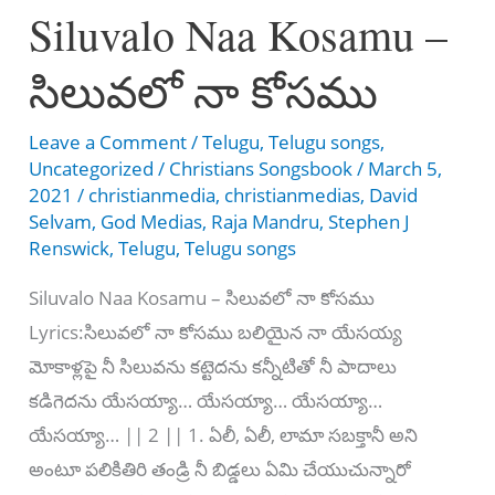
Siluvalo Naa Kosamu –
சிங்காசனத்தில்
வீற்றிருப்பவரே
సిలువలో నా కోసము
Leave a Comment
/
Telugu
,
Telugu songs
,
Uncategorized
/
Christians Songsbook
/
March 5,
2021
/
christianmedia
,
christianmedias
,
David
Selvam
,
God Medias
,
Raja Mandru
,
Stephen J
Renswick
,
Telugu
,
Telugu songs
Siluvalo Naa Kosamu – సిలువలో నా కోసము
Lyrics:సిలువలో నా కోసము బలియైన నా యేసయ్య
మోకాళ్లపై నీ సిలువను కట్టెదను కన్నీటితో నీ పాదాలు
కడిగెదను యేసయ్యా… యేసయ్యా… యేసయ్యా…
యేసయ్యా… || 2 || 1. ఏలీ, ఏలీ, లామా సబక్తానీ అని
అంటూ పలికితిరి తండ్రి నీ బిడ్డలు ఏమి చేయుచున్నారో