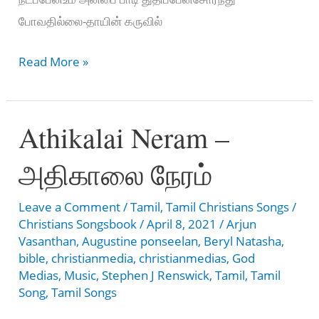
போவதில்லை-தாயின் கருவில்
தாயின்
Read More »
கருவில்
கண்ட
Athikalai Neram –
தேவா
–
அதிகாலை நேரம்
Thaayin
Karuvil
Leave a Comment
/
Tamil
,
Tamil Christians Songs
/
Kanda
Christians Songsbook
/
April 8, 2021
/
Arjun
Devaa
Vasanthan
,
Augustine ponseelan
,
Beryl Natasha
,
bible
,
christianmedia
,
christianmedias
,
God
Medias
,
Music
,
Stephen J Renswick
,
Tamil
,
Tamil
Song
,
Tamil Songs