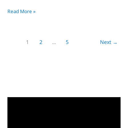
இஸ்ரவேலின்
Read More »
தேவன்
கைவிடுவதில்ல
-
1
2
…
5
Next
→
ISRAVELIN
DHEVAN
KAI
VIDUVATHILLA