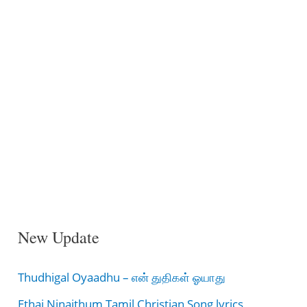
New Update
Thudhigal Oyaadhu – என் துதிகள் ஓயாது
Ethai Ninaithum Tamil Christian Song lyrics