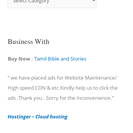
o
n
g
C
Business With
a
t
Buy Now
:
Tamil Bible and Stories
e
” we have placed ads for Website Maintenance/
g
High speed CDN & etc.Kindly help us to click the
o
ads .Thank you . Sorry for the Inconvenience.”
r
i
Hostinger – Cloud hosting
e
s