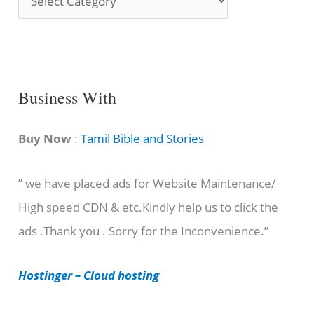
o
n
g
C
Business With
a
t
Buy Now
:
Tamil Bible and Stories
e
” we have placed ads for Website Maintenance/
g
High speed CDN & etc.Kindly help us to click the
o
ads .Thank you . Sorry for the Inconvenience.”
r
i
Hostinger – Cloud hosting
e
s