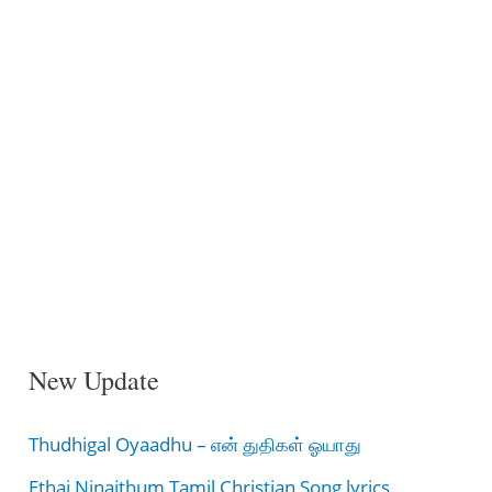
New Update
Thudhigal Oyaadhu – என் துதிகள் ஓயாது
Ethai Ninaithum Tamil Christian Song lyrics