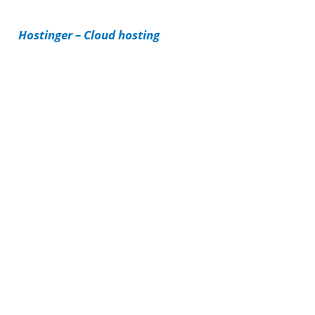
i
Hostinger – Cloud hosting
e
s