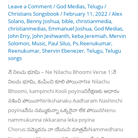
Vaarththaikku-
Leave a Comment
/
God Medias
,
Telugu
/
2022
Christians Songsbook
/
February 11, 2022
/
Alex
songs
Solano
,
Benny Joshua
,
bible
,
christianmedia
,
christianmedias
,
Emmanuel Joshua
,
God Medias
,
John Erry
,
John Jeshwanth
,
keba Jeremiah
,
Mervin
Solomon
,
Music
,
Paul Silus
,
Ps.Reenukumar
,
Reenukumar
,
Shervin Ebenezer
,
Telugu
,
Telugu
songs
నే నిలచు భూమి – Ne Nilachu Bhoomi Verse 1:నే
నిలచు భూమి, కంపించి కూలి పోయినాNe Nilachu
Bhoomi, kampinchi Kooli poyinaనిరీక్షణకు ఆధారం
నశించి పోయినాNirikshanaku Aadharam Nashinchi
poyinaనేను నమ్ముకున్నా ఒక్కరైనా లేక పోయినNenu
nammukunna okkaraina leka poyina
Chorus:నమ్మెదను నా యేసుని మాత్రమేNammedhanu