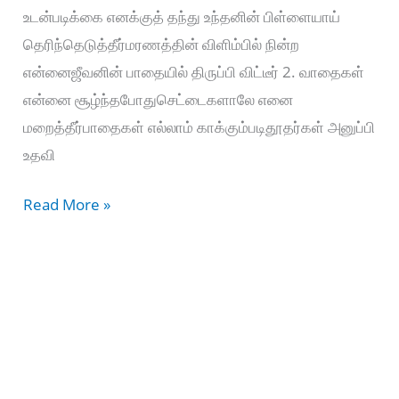
உடன்படிக்கை எனக்குத் தந்து உந்தனின் பிள்ளையாய்
தெரிந்தெடுத்தீர்மரணத்தின் விளிம்பில் நின்ற
என்னைஜீவனின் பாதையில் திருப்பி விட்டீர் 2. வாதைகள்
என்னை சூழ்ந்தபோதுசெட்டைகளாலே எனை
மறைத்தீர்பாதைகள் எல்லாம் காக்கும்படிதூதர்கள் அனுப்பி
உதவி
Nandri
Read More »
Baligal
Seluthiyae
Naangal
–
நன்றி
பலிகள்
செலுத்தியே