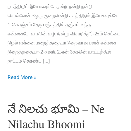
நடத்திடும் இயேசுவுக்கேநன்றி நன்றி நன்றி
சொல்வேன்-3ஒரு குறைவின்றி காத்திடும் இயேசுவுக்கே
1.கொஞ்சம் தேடி பஞ்சத்தில் தஞ்சம் வந்த
என்னைபோவாஸின் வழி நின்று விசாரித்தீர்-2உம் செட்டை
நிழல் என்னை மறைத்ததையாநிறைவான பலன் என்னை
நிறைத்ததையா-2-நன்றி 2.என் கோலின் வாட்டத்தில்
நாட்டம் கொண்ட […]
நன்றி
Read More »
என்ற
வார்த்தைக்கு
నే నిలచు భూమి – Ne
–
Nandri
Nilachu Bhoomi
Endra