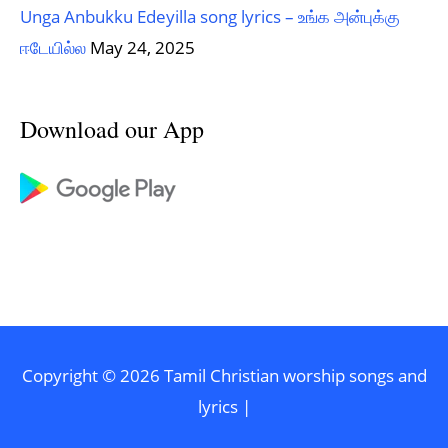
Unga Anbukku Edeyilla song lyrics – உங்க அன்புக்கு
ஈடேயில்ல
May 24, 2025
Download our App
Copyright © 2026
Tamil Christian worship songs and
lyrics
|