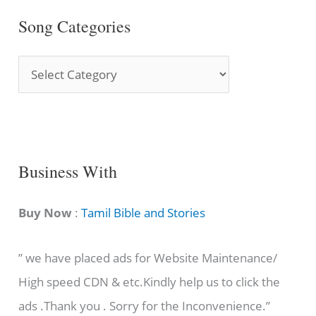
Song Categories
S
o
n
g
C
Business With
a
t
Buy Now
:
Tamil Bible and Stories
e
” we have placed ads for Website Maintenance/
g
High speed CDN & etc.Kindly help us to click the
o
ads .Thank you . Sorry for the Inconvenience.”
r