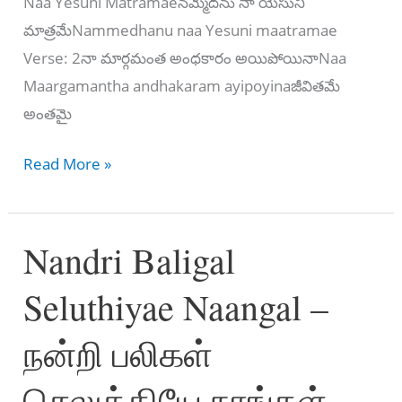
Naa Yesuni Matramaeనమ్మెదను నా యేసుని
మాత్రమేNammedhanu naa Yesuni maatramae
Verse: 2నా మార్గమంత అంధకారం అయిపోయినాNaa
Maargamantha andhakaram ayipoyinaజీవితమే
అంతమై
నే
Read More »
నిలచు
భూమి
Nandri Baligal
–
Ne
Seluthiyae Naangal –
Nilachu
Bhoomi
நன்றி பலிகள்
செலுத்தியே நாங்கள்