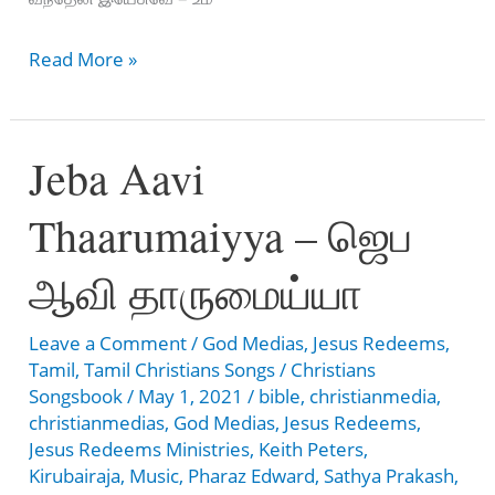
உம்
Read More »
பாதம்
ஒன்றே
Jeba Aavi
ஆறுதல்
–
Thaarumaiyya – ஜெப
Um
Paatham
ஆவி தாருமைய்யா
ondrae
Aaruthal
Leave a Comment
/
God Medias
,
Jesus Redeems
,
Tamil
,
Tamil Christians Songs
/
Christians
Songsbook
/
May 1, 2021
/
bible
,
christianmedia
,
christianmedias
,
God Medias
,
Jesus Redeems
,
Jesus Redeems Ministries
,
Keith Peters
,
Kirubairaja
,
Music
,
Pharaz Edward
,
Sathya Prakash
,