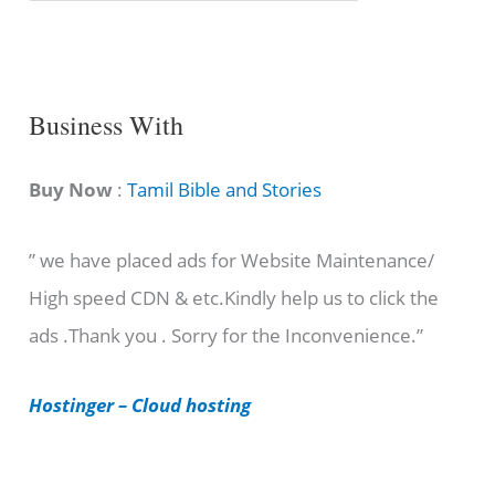
n
g
C
Business With
a
t
Buy Now
:
Tamil Bible and Stories
e
” we have placed ads for Website Maintenance/
g
High speed CDN & etc.Kindly help us to click the
o
ads .Thank you . Sorry for the Inconvenience.”
r
i
Hostinger – Cloud hosting
e
s