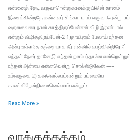
என்னைத் தேடி வருவாரென்றுகானக்குயிலின் கானம்
இசைக்கின்றதே மன்னவர் சிங்காரமாய் வருவாரென்று உம்
வருகைவரை நான் காத்திருப்பேன்என் விழி இரண்டால்
என்றும் விழித்திருப்பேன்-2 1)தாயினும் மேலாய் உந்தன்
அன்பு உள்ளதே தந்தையாக நீர் என்னில் வாழ்கின்றிரேநீர்
எந்தன் நேசர் தானேநீர் எந்தன் நண்பர்தானே என்றென்றும்
உந்தன் அன்பை என்னவென்று சொல்லிடுவேன் —–
உம்வருகை 2) கனவெல்லாம்என்றும் உம்மையே
காண்கிறேன்நினைவெல்லாம் என்றும்
காட்டு
Read More »
புறாவின்
சத்தம்
வாக்குத்தத்தம்
–