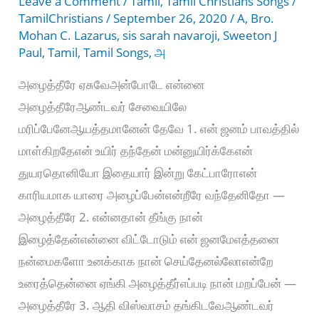
Leave a Comment
/
Tamil
,
Tamil Christians Songs
/
TamilChristians
/
September 26, 2020
/
A
,
Bro.
Mohan C. Lazarus
,
sis sarah navaroji
,
Sweeton J
Paul
,
Tamil
,
Tamil Songs
,
அ
அழைத்தீரே ஏசுவேஅன்போடே என்னை
அழைத்தீரேஆண்டவர் சேவையிலே
மரிப்பேனேஆயத்தமானேன் தேவே 1. என் ஜனம் பாவத்தில்
மாள்கிறதேஎன் உயிர் தந்தேன் மன்னுயிர்க்கேஎன்
துயரதொனியோ இதையார் இன்று கேட்பாரோஎன்
காரியமாக யாரை அழைப்பேன்என்றீரே வந்தேனிதோ —
அழைத்தீரே 2. என்னதான் தீங்கு நான்
இழைத்தேன்என்னை விட்டோடும் என் ஜனமேஎத்தனை
நன்மைகளோ உனக்காக நான் செய்தேனல்லோஎன்றே
உரைத்தென்னை ஏங்கி அழைத்தீர்எப்படி நான் மறப்பேன் —
அழைத்தீரே 3. ஆதி விஸ்வாசம் தங்கிடவேஆண்டவர்