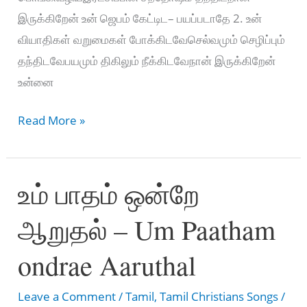
இருக்கிறேன் உன் ஜெபம் கேட்டிட– பயப்படாதே 2. உன்
வியாதிகள் வறுமைகள் போக்கிடவேசெல்வமும் செழிப்பும்
தந்திடவேபயமும் திகிலும் நீக்கிடவேநான் இருக்கிறேன்
உன்னை
பயப்படாதே
Read More »
மகனே
பயப்படாதே
உம் பாதம் ஒன்றே
–
Bayapadathe
ஆறுதல் – Um Paatham
Magane
Bayapadathe
ondrae Aaruthal
Leave a Comment
/
Tamil
,
Tamil Christians Songs
/