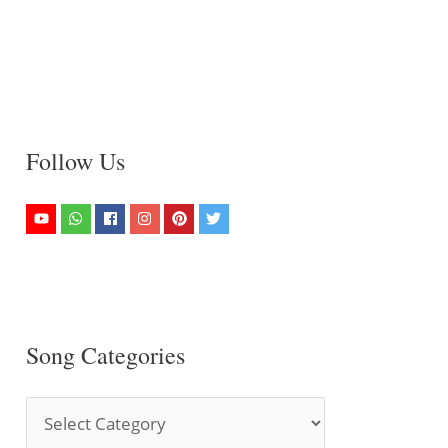
Follow Us
Song Categories
S
o