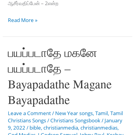
ஆசீர்வதிப்பேன் – 2என்ற
நல்ல
Read More »
காலம்
பொறக்குது
பயப்படாதே மகனே
–
Nalla
பயப்படாதே –
Kalam
Porakuthu
Bayapadathe Magane
Bayapadathe
Leave a Comment
/
New Year songs
,
Tamil
,
Tamil
Christians Songs
/
Christians Songsbook
/
January
9, 2022
/
bible
,
christianmedia
,
christianmedias
,
God Medias
,
J Godson Samuel
,
Johny Paul
,
Keshav