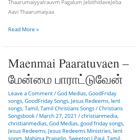
ThaarumaiyyaIrauvm Pagalum JebithidaveJeba
Aavi Thaarumaiyaa
Jeba
Read More »
Aavi
Thaarumaiyya
Maenmai Paaratuvaen –
–
ஜெப
மேன்மை பாராட்டுவேன்
ஆவி
தாருமைய்யா
Leave a Comment
/
God Medias
,
GoodFriday
songs
,
GoodFriday Songs
,
Jesus Redeems
,
lent
songs
,
Tamil
,
Tamil Christians Songs
/
Christians
Songsbook
/
March 27, 2021
/
christianmedia
,
christianmedias
,
God Medias
,
good friday songs
,
Jesus Redeems
,
Jesus Redeems Ministries
,
lent
songs
,
Mahima Praiselin
,
Sweeton J Paul
,
Tamil
,