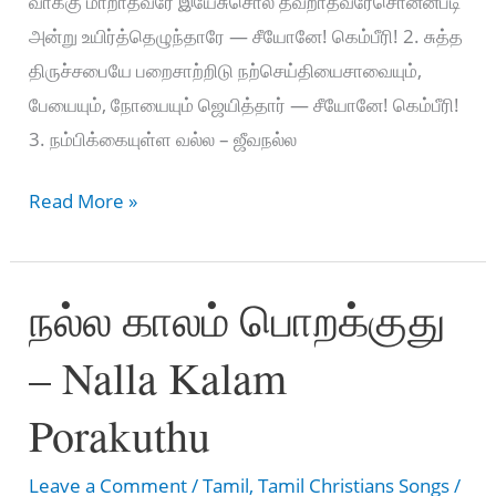
வாக்கு மாறாதவரே இயேசுசொல் தவறாதவரேசொன்னபடி
அன்று உயிர்த்தெழுந்தாரே — சீயோனே! கெம்பீரி! 2. சுத்த
திருச்சபையே பறைசாற்றிடு நற்செய்தியைசாவையும்,
பேயையும், நோயையும் ஜெயித்தார் — சீயோனே! கெம்பீரி!
3. நம்பிக்கையுள்ள வல்ல – ஜீவநல்ல
உனக்காய்
Read More »
மரித்தேன்
–
நல்ல காலம் பொறக்குது
Unakkaai
mariththaen
– Nalla Kalam
Porakuthu
Leave a Comment
/
Tamil
,
Tamil Christians Songs
/