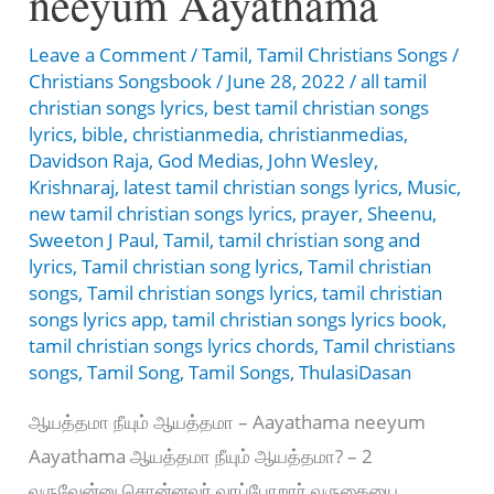
neeyum Aayathama
Leave a Comment
/
Tamil
,
Tamil Christians Songs
/
Christians Songsbook
/
June 28, 2022
/
all tamil
christian songs lyrics
,
best tamil christian songs
lyrics
,
bible
,
christianmedia
,
christianmedias
,
Davidson Raja
,
God Medias
,
John Wesley
,
Krishnaraj
,
latest tamil christian songs lyrics
,
Music
,
new tamil christian songs lyrics
,
prayer
,
Sheenu
,
Sweeton J Paul
,
Tamil
,
tamil christian song and
lyrics
,
Tamil christian song lyrics
,
Tamil christian
songs
,
Tamil christian songs lyrics
,
tamil christian
songs lyrics app
,
tamil christian songs lyrics book
,
tamil christian songs lyrics chords
,
Tamil christians
songs
,
Tamil Song
,
Tamil Songs
,
ThulasiDasan
ஆயத்தமா நீயும் ஆயத்தமா – Aayathama neeyum
Aayathama ஆயத்தமா நீயும் ஆயத்தமா? – 2
வருவேன்னு சொன்னவர் வரப்போறார் வருகையை