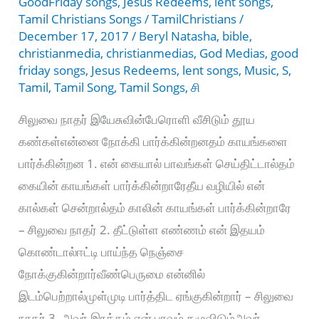
GoodFriday songs
,
Jesus Redeems
,
lent songs
,
Tamil Christians Songs
/
TamilChristians
/
December 17, 2017
/
Beryl Natasha
,
bible
,
christianmedia
,
christianmedias
,
God Medias
,
good
friday songs
,
Jesus Redeems
,
lent songs
,
Music
,
S
,
Tamil
,
Tamil Song
,
Tamil Songs
,
சி
சிலுவை நாதர் இயேசுவின்பேரொளி வீசிடும் தூய
கண்கள்என்னை நோக்கி பார்க்கின்றனதம் காயங்களை
பார்க்கின்றன 1. என் கையால் பாவங்கள் செய்திட்டால்தம்
கையின் காயங்கள் பார்க்கின்றாரேதீய வழியில் என்
கால்கள் சென்றால்தம் காலின் காயங்கள் பார்க்கின்றாரே
– சிலுவை நாதர் 2. தீட்டுள்ள எண்ணம் என் இதயம்
கொண்டால்ஈட்டி பாய்ந்த நெஞ்சை
நோக்குகின்றார்வீண்பெருமை என்னில்
இடம்பெற்றால்முள்முடி பார்த்திட ஏங்குகின்றார் – சிலுவை
நாதர் 3. அவர் இரத்தம் என் பாவம் கழுவிடும்அவர்