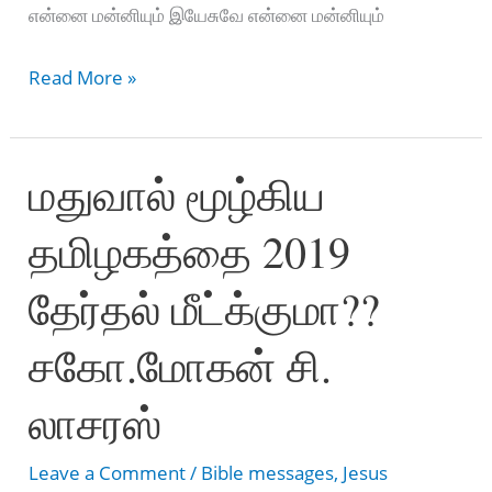
என்னை மன்னியும் இயேசுவே என்னை மன்னியும்
அழகானவரே
Read More »
அலங்கோலமானீரே
எனக்காக
மதுவால் மூழ்கிய
Tamil
christian
தமிழகத்தை 2019
songs
lyrics
தேர்தல் மீட்க்குமா??
சகோ.மோகன் சி.
லாசரஸ்
Leave a Comment
/
Bible messages
,
Jesus