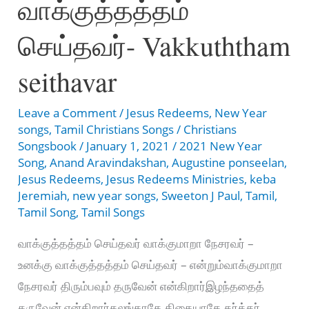
வாக்குத்தத்தம்
|
செய்தவர்- Vakkuththam
January
Promise
seithavar
Message
|
Leave a Comment
/
Jesus Redeems
,
New Year
Bro.
songs
,
Tamil Christians Songs
/
Christians
Songsbook
/
January 1, 2021
/
2021 New Year
Mohan
Song
,
Anand Aravindakshan
,
Augustine ponseelan
,
C
Jesus Redeems
,
Jesus Redeems Ministries
,
keba
Lazarus
Jeremiah
,
new year songs
,
Sweeton J Paul
,
Tamil
,
Tamil Song
,
Tamil Songs
வாக்குத்தத்தம் செய்தவர் வாக்குமாறா நேசரவர் –
உனக்கு வாக்குத்தத்தம் செய்தவர் – என்றும்வாக்குமாறா
நேசரவர் திரும்பவும் தருவேன் என்கிறார்இழந்ததைத்
தருவேன் என்கிறார்கலங்காதே திகையாதே கர்த்தர்