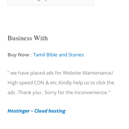
o
n
g
C
Business With
a
t
Buy Now
:
Tamil Bible and Stories
e
” we have placed ads for Website Maintenance/
g
High speed CDN & etc.Kindly help us to click the
o
ads .Thank you . Sorry for the Inconvenience.”
r
i
Hostinger – Cloud hosting
e
s