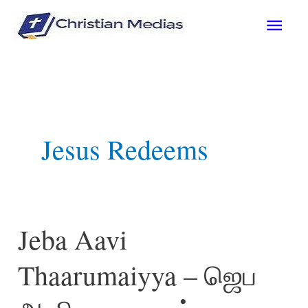
Skip
Mai
to
content
Men
Jesus Redeems
Jeba Aavi
Thaarumaiyya – ஜெப