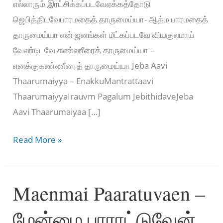
எல்லாரும் இரட்சிக்கப்படவேஏக்கத்தோடு
ஜெபித்திடவேபாரமதைத் தாருமைய்யா- ஆத்ம பாரமதைத்
தாருமைய்யா என் ஜனங்கள் மீட்கப்படவே வியகுலமாய்
வேண்டிடவே கண்ணீரைத் தாருமைய்யா –
எனக்குகண்ணீரைத் தாருமைய்யா Jeba Aavi
Thaarumaiyya – EnakkuMantrattaavi
ThaarumaiyyaIrauvm Pagalum JebithidaveJeba
Aavi Thaarumaiyaa […]
Jeba
Read More »
Aavi
Thaarumaiyya
Maenmai Paaratuvaen –
–
ஜெப
மேன்மை பாராட்டுவேன்
ஆவி