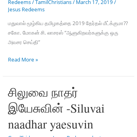
Redeems
/
TamilChristians
/
March 17, 2019
/
Jesus Redeems
மதுவால் மூழ்கிய தமிழகத்தை 2019 தேர்தல் மீட்க்குமா??
சகோ. மோகன் சி. லாசரஸ் “ஆளுகிறவர்களுக்கு ஒரு
அவசர செய்தி”
மதுவால்
Read More »
மூழ்கிய
தமிழகத்தை
சிலுவை நாதர்
2019
தேர்தல்
இயேசுவின் -Siluvai
மீட்க்குமா??
சகோ.மோகன்
naadhar yaesuvin
சி.
லாசரஸ்