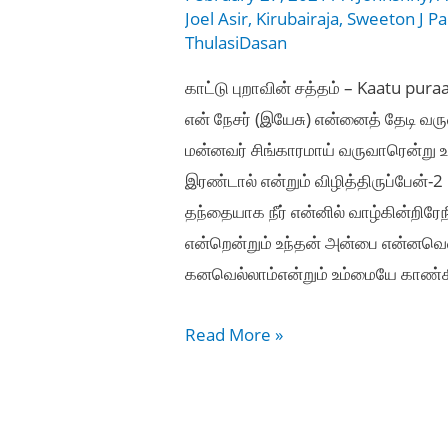
Joel Asir
,
Kirubairaja
,
Sweeton J Pa
ThulasiDasan
காட்டு புறாவின் சத்தம் – Kaatu pura
என் நேசர் (இயேசு) என்னைத் தேடி வ
மன்னவர் சிங்காரமாய் வருவாரென்று உ
இரண்டால் என்றும் விழித்திருப்பேன்-
தந்தையாக நீர் என்னில் வாழ்கின்றிரேந
என்றென்றும் உந்தன் அன்பை என்னவெ
கனவெல்லாம்என்றும் உம்மையே காண்க
காட்டு
Read More »
புறாவின்
சத்தம்
–