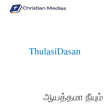
Skip
to
content
ThulasiDasan
ஆயத்தமா நீயும