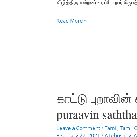
விழித்திரு என்றவர் வரப்போறார் ஜெபத
ஆயத்தமா
Read More »
நீயும்
ஆயத்தமா
–
Aayathama
neeyum
Aayathama
காட்டு புறாவின்
puraavin sathth
Leave a Comment
/
Tamil
,
Tamil C
February 27, 2021
/
A Johnshny
,
A