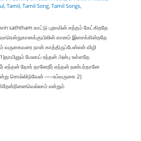
ul
,
Tamil
,
Tamil Song
,
Tamil Songs
,
avin saththam காட்டு புறாவின் சத்தம் கேட்கிறதே
ருவாரென்றுகானக்குயிலின் கானம் இசைக்கின்றதே
ம் வருகைவரை நான் காத்திருப்பேன்என் விழி
2 1)தாயினும் மேலாய் உந்தன் அன்பு உள்ளதே
ீர் எந்தன் நேசர் தானேநீர் எந்தன் நண்பர்தானே
ன்று சொல்லிடுவேன் —–உம்வருகை 2)
ிறேன்நினைவெல்லாம் என்றும்