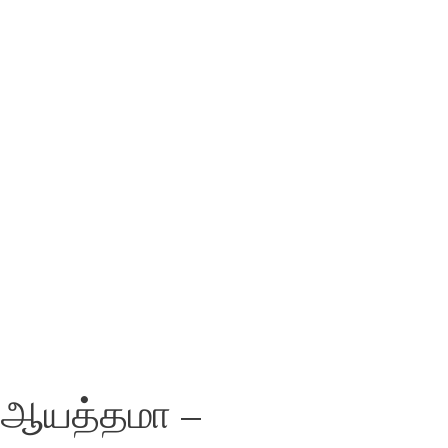
் ஆயத்தமா –