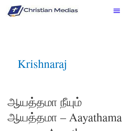
Skip
Mai
to
content
Men
Krishnaraj
ஆயத்தமா நீயும்
ஆயத்தமா – Aayathama