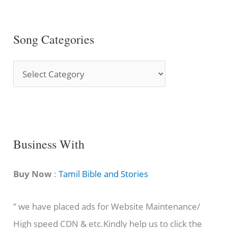
Song Categories
S
o
n
g
C
Business With
a
t
Buy Now
:
Tamil Bible and Stories
e
” we have placed ads for Website Maintenance/
g
High speed CDN & etc.Kindly help us to click the
o