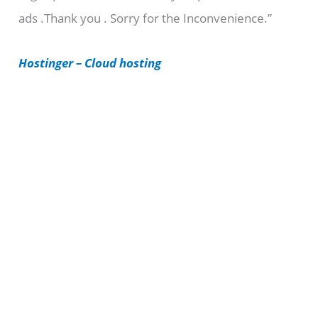
ads .Thank you . Sorry for the Inconvenience.”
r
i
Hostinger – Cloud hosting
e
s