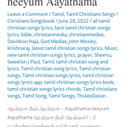
neeyum Aayathama
Leave a Comment
/
Tamil
,
Tamil Christians Songs
/
Christians Songsbook
/
June 28, 2022
/
all tamil
christian songs lyrics
,
best tamil christian songs
lyrics
,
bible
,
christianmedia
,
christianmedias
,
Davidson Raja
,
God Medias
,
John Wesley
,
Krishnaraj
,
latest tamil christian songs lyrics
,
Music
,
new tamil christian songs lyrics
,
prayer
,
Sheenu
,
Sweeton J Paul
,
Tamil
,
tamil christian song and
lyrics
,
Tamil christian song lyrics
,
Tamil christian
songs
,
Tamil christian songs lyrics
,
tamil christian
songs lyrics app
,
tamil christian songs lyrics book
,
tamil christian songs lyrics chords
,
Tamil christians
songs
,
Tamil Song
,
Tamil Songs
,
ThulasiDasan
ஆயத்தமா நீயும் ஆயத்தமா – Aayathama neeyum
Aayathama ஆயத்தமா நீயும் ஆயத்தமா? – 2
வருவேன்னு சொன்னவர் வரப்போறார் வருகையை