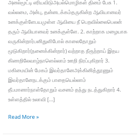
அனல்மூட்டி எரியவிடுஅயல்மொழிகள் தினம் பேசு 1.
வல்லமை, அன்பு, தன்னடக்கம்தருகின்ற ஆவியானவர்
உனக்குள்ளேபயமுள்ள ஆவியை நீ பெறவில்லைபெலன்
தரும் ஆவியானவர் உனக்குள்ளே. 2. காற்றாக மழையாக
வருகின்றார்பனிதுளிபோல் காலைதோறும்
மூடுகிறார்(நனைக்கின்றார்) வற்றாத நீரூற்றாய் இதய
கிணறிலேவாழ்நாளெல்லாம் ஊறி நிரப்புகிறார் 3.
மகிமையின் மேகம் இவர்தானேஅக்கினித்தூணும்
இவர்தானேநடக்கும் பாதையெல்லாம்
தீபமானார்நாள்தோறும் வசனம் தந்து நடத்துகிறார் 4.
உள்ளத்தில் உலாவி […]
உனக்கு
Read More »
கிடைத்த
இறைவனின்