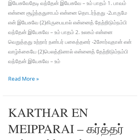
இயேசுவேதேடி வந்தேன் இயேசுவே – உம் பாதம் 1. பாவம்
என்னை சூழ்ந்ததுசாபம் என்னை தொடர்ந்தது -2பாருமே
என் இயேசுவே (2)கிருபையால் என்னைத் தேற்றிடும்நம்பி
வந்தேன் இயேசுவே – உம் பாதம் 2. உலகம் என்னை
வெறுத்தது உற்றார் நண்பர் பகைத்தனர் -2சோர்வுதான் என்
வாழ்க்கையே (2)பெலத்தினால் என்னைத் தேற்றிடும்நம்பி
வந்தேன் இயேசுவே – உம்
உம்
Read More »
பாதம்
ஒன்றே
KARTHAR EN
ஆறுதல்
–
MEIPPARAI – கர்த்தர்
Um
Paatham