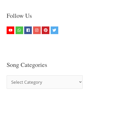
Follow Us
Song Categories
S
o
n
g
C