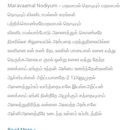
Maravaamal Nodiyum – மறவாமல் நொடியும் மறவாமல்
நொடியும் விலகிடாமல்என் கரங்கள்
பற்றிக்கொண்டீரேமறவாமல் நொடியும்
விலகிடாமல்மார்போடு அணைத்துக் கொண்டீரே
நிகரில்லா சிலுவையில் அன்பதை மறந்துநிலையில்லா
உலகினை என் கண் தேடஉலகின் மாயைகள் எனை வந்து
நெருக்கஅலையா குரல் ஒன்று எனை வந்து தேற்ற
எனக்காய் ஏங்கும் உந்தன் அன்பை உணர்ந்தேன்உலகின்
ஆச்சர்யங்கள் அற்ப்பமானதே-2 1)அனுமுதல்
அணைத்தும்உம் வார்த்தையாலே இயங்கஅற்ப்பன்
எனக்காய் ஏங்கி நின்றீறே அழுக்கும் கந்தையுமாய்
அலைந்துதிரிந்த என்னை அலவற்ற அன்பாலே
அள்ளிஅனைத்தீரே உடைந்த உள்ளம் உம்மிடத்தில்
Maravaamal
Read More »