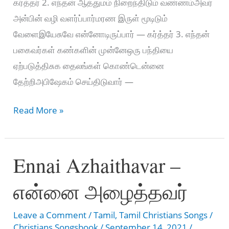
கர்த்தர் 2. எந்தன் ஆத்துமம் நிறைந்திடும் வண்ணம்அவர்
அன்பின் வழி வளர்ப்பார்மரண இருள் மூடிடும்
வேளைஇயேசுவே என்னோடிருப்பார் — கர்த்தர் 3. எந்தன்
பகைவர்கள் கண்களின் முன்னேஒரு பந்தியை
ஏற்படுத்திசுக தைலங்கள் கொண்டென்னை
தேற்றிஅபிஷேகம் செய்திடுவார் —
KARTHAR
Read More »
EN
MEIPPARAI
Ennai Azhaithavar –
–
கர்த்தர்
என்னை அழைத்தவர்
என்
மேய்ப்பராய்
Leave a Comment
/
Tamil
,
Tamil Christians Songs
/
Christians Songsbook
/
September 14, 2021
/