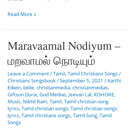
Ennai
Read More »
Azhaithavar
–
Maravaamal Nodiyum –
என்னை
அழைத்தவர்
மறவாமல் நொடியும்
Leave a Comment
/
Tamil
,
Tamil Christians Songs
/
Christians Songsbook
/
September 5, 2021
/
Aarthi
Edwin
,
bible
,
christianmedia
,
christianmedias
,
Giftson Durai
,
God Medias
,
Jeevan Lal
,
KISHORE
,
Music
,
Nikhil Ram
,
Tamil
,
Tamil christian song
lyrics
,
Tamil christian songs
,
Tamil christian songs
lyrics
,
Tamil christians songs
,
Tamil Song
,
Tamil
Songs