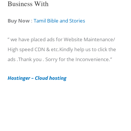
Business With
a
t
Buy Now
:
Tamil Bible and Stories
e
” we have placed ads for Website Maintenance/
g
High speed CDN & etc.Kindly help us to click the
o
ads .Thank you . Sorry for the Inconvenience.”
r
i
Hostinger – Cloud hosting
e
s