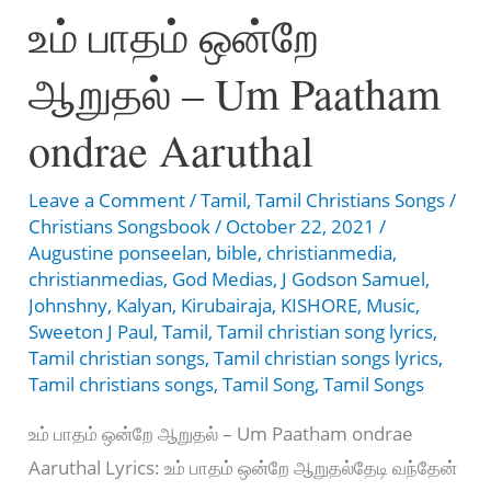
உம் பாதம் ஒன்றே
–
Unakku
ஆறுதல் – Um Paatham
Kidaitha
Iraivanain
ondrae Aaruthal
Kodaiyai
Leave a Comment
/
Tamil
,
Tamil Christians Songs
/
Christians Songsbook
/
October 22, 2021
/
Augustine ponseelan
,
bible
,
christianmedia
,
christianmedias
,
God Medias
,
J Godson Samuel
,
Johnshny
,
Kalyan
,
Kirubairaja
,
KISHORE
,
Music
,
Sweeton J Paul
,
Tamil
,
Tamil christian song lyrics
,
Tamil christian songs
,
Tamil christian songs lyrics
,
Tamil christians songs
,
Tamil Song
,
Tamil Songs
உம் பாதம் ஒன்றே ஆறுதல் – Um Paatham ondrae
Aaruthal Lyrics: உம் பாதம் ஒன்றே ஆறுதல்தேடி வந்தேன்