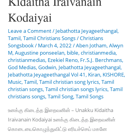
Kidaitha Iraivanain
Kodaiyai
Leave a Comment
/
Jebathotta Jeyageethangal
,
Tamil
,
Tamil Christians Songs
/
Christians
Songsbook
/
March 4, 2022
/
Aben Jotham
,
Alwyn
M
,
Augustine ponseelan
,
bible
,
christianmedia
,
christianmedias
,
Ezekiel Reno
,
Fr.S.J. Berchmans
,
God Medias
,
Godwin
,
Jebathotta Jeyageethangal
,
Jebathotta Jeyageethangal Vol 41
,
Kiran
,
KISHORE
,
Music
,
Tamil
,
Tamil christian song lyrics
,
Tamil
christian songs
,
Tamil christian songs lyrics
,
Tamil
christians songs
,
Tamil Song
,
Tamil Songs
உனக்கு கிடைத்த இறைவனின் – Unakku Kidaitha
Iraivanain Kodaiyai உனக்கு கிடைத்த இறைவனின்
கொடையைகொழுந்துவிட்டு எரியச்செய் மகனே