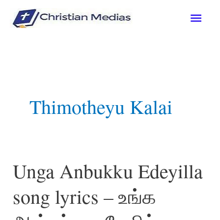
Skip
Mai
to
content
Men
Thimotheyu Kalai
Unga Anbukku Edeyilla
song lyrics – உங்க