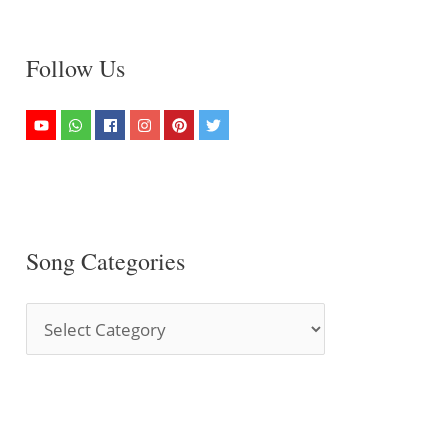
Follow Us
Song Categories
S
o
n
g