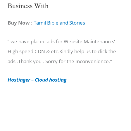
C
Business With
a
t
Buy Now
:
Tamil Bible and Stories
e
” we have placed ads for Website Maintenance/
g
High speed CDN & etc.Kindly help us to click the
o
ads .Thank you . Sorry for the Inconvenience.”
r
i
Hostinger – Cloud hosting
e
s