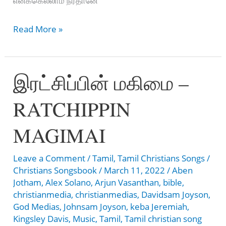
எனக்கெல்லாம் நீர்தானே
என்
Read More »
தந்தை
இயேசுவே
இரட்சிப்பின் மகிமை –
–
En
RATCHIPPIN
Thanthai
Yeasuvae
MAGIMAI
Leave a Comment
/
Tamil
,
Tamil Christians Songs
/
Christians Songsbook
/
March 11, 2022
/
Aben
Jotham
,
Alex Solano
,
Arjun Vasanthan
,
bible
,
christianmedia
,
christianmedias
,
Davidsam Joyson
,
God Medias
,
Johnsam Joyson
,
keba Jeremiah
,
Kingsley Davis
,
Music
,
Tamil
,
Tamil christian song