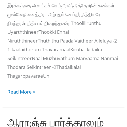
இரக்கத்தை விளங்கச் செய்தீர்நிந்தித்தோரின் கண்கள்
முன்னேநினைத்திரா அற்புதம் செய்தீர்நித்தியரே
நிரந்தரமேநீதியால் நிறைந்தவரே Thoolilirunthu
UyarththineerThookki Ennai
NiruththineerThuthithu Paada Vaitheer Alleluya -2
1.kaalaithorum ThavaramaalKirubai kidaika
SeikintreerNaal Muzhuvathum MarvaamalNanmai
Thodara Seikintreer -2Thadaikalai
ThagarppavaraeUn
தூளிலிருந்து
Read More »
உயர்த்தினீர்
–
ஆராஞ்சு பார்த்தாலும்
Thoolilirunthu
Uyarththineer