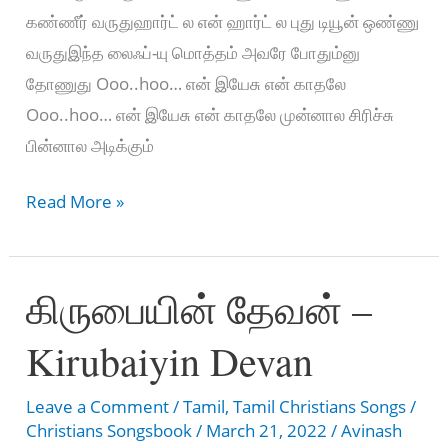
கண்ணீர் வருதுஹார்ட் ல என் ஹார்ட் ல புது டியூன் ஒண்ணு
வருதுஇந்த லைஃப்-யு மொத்தம் அவரே போதும்னு
தோணுது Ooo..hoo… என் இயேசு என் காதலே
Ooo..hoo… என் இயேசு என் காதலே முன்னால சிரிச்சு
பின்னால அடிக்கும்
ஆராஞ்சு
Read More »
பார்த்தாலும்
காரணம்
கிருபையின் தேவன் –
–
Aaraainju
Kirubaiyin Devan
Paarthalum
Kaaranam
Leave a Comment
/
Tamil
,
Tamil Christians Songs
/
Christians Songsbook
/
March 21, 2022
/
Avinash