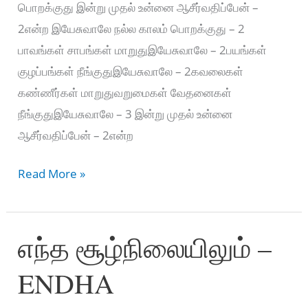
பொறக்குது இன்று முதல் உன்னை ஆசீர்வதிப்பேன் –
2என்ற இயேசுவாலே நல்ல காலம் பொறக்குது – 2
பாவங்கள் சாபங்கள் மாறுதுஇயேசுவாலே – 2பயங்கள்
குழப்பங்கள் நீங்குதுஇயேசுவாலே – 2கவலைகள்
கண்ணீர்கள் மாறுதுவறுமைகள் வேதனைகள்
நீங்குதுஇயேசுவாலே – 3 இன்று முதல் உன்னை
ஆசீர்வதிப்பேன் – 2என்ற
நல்ல
Read More »
காலம்
பொறக்குது
எந்த சூழ்நிலையிலும் –
–
Nalla
ENDHA
Kalam
Porakuthu