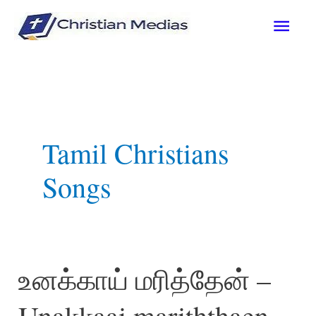
Skip
Mai
to
content
Men
Tamil Christians
Songs
உனக்காய் மரித்தேன் –
Unakkaai mariththaen