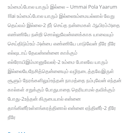
உம்மைப்போல யாரும் இல்லை – Ummai Pola Yaarum
Illai உம்மைப்போல யாரும் இல்லைஉம்மையல்லால் வேறு
தெய்வம் இல்லை-2 நீர் செய்த நன்மைகள் ஆயிரம்அதை
எண்ணியே நன்றி சொல்லுவேன்எனக்காக யாவையும்
செய்திடும்உம் அன்பை எண்ணியே பாடுவேன் நீரே நீரே
எல்ஷடாய் தேவன்என்னை காக்கும்
எல்ரோயிஇம்மானுவேலர்-2 உம்மை போலவே யாரும்
இல்லையேநேசித்தென்னையும் வழிநடைத்தவேஇருள்
சூளும் நேரங்களிலும்உந்தன் நாமத்தை நம்புவேன் எந்தன்
கால்கள் சறுக்கும் போதுபாதை தெரியாமல் தவிக்கும்
போது-2உந்தன் கிருபையால் என்னை
தாங்கினீர்உள்ளங்கரத்தினால் என்னை ஏந்தினீர்-2 நீரே
நீரே