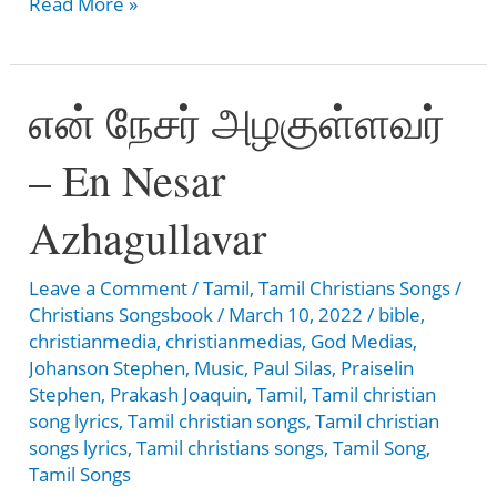
உம்மைப்போல
Read More »
யாரும்
இல்லை
என் நேசர் அழகுள்ளவர்
–
Ummai
– En Nesar
Pola
Yaarum
Azhagullavar
Illai
Leave a Comment
/
Tamil
,
Tamil Christians Songs
/
Christians Songsbook
/
March 10, 2022
/
bible
,
christianmedia
,
christianmedias
,
God Medias
,
Johanson Stephen
,
Music
,
Paul Silas
,
Praiselin
Stephen
,
Prakash Joaquin
,
Tamil
,
Tamil christian
song lyrics
,
Tamil christian songs
,
Tamil christian
songs lyrics
,
Tamil christians songs
,
Tamil Song
,
Tamil Songs