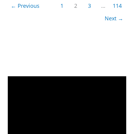
நீர்
←
Previous
1
2
3
…
114
–
Next
→
Thayin
Karuvil
Therinthavar
Neer