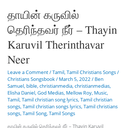
அழகுள்ளவர்
தாயின் கருவில்
–
En
தெரிந்தவர் நீர் – Thayin
Nesar
Azhagullavar
Karuvil Therinthavar
Neer
Leave a Comment
/
Tamil
,
Tamil Christians Songs
/
Christians Songsbook
/
March 5, 2022
/
Ben
Samuel
,
bible
,
christianmedia
,
christianmedias
,
Elisha Daniel
,
God Medias
,
Mellow Roy
,
Music
,
Tamil
,
Tamil christian song lyrics
,
Tamil christian
songs
,
Tamil christian songs lyrics
,
Tamil christians
songs
,
Tamil Song
,
Tamil Songs
தாயின் கருவில் தெரிந்தவர் நீர் – Thayin Karuvil