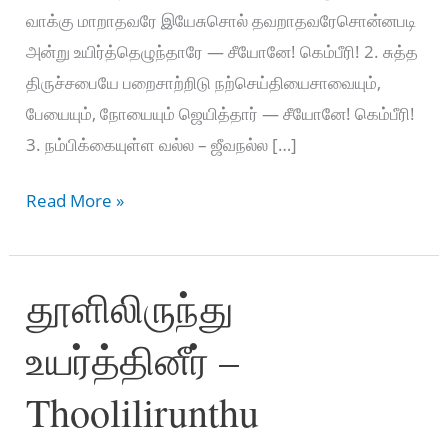
வாக்கு மாறாதவரே இயேசுசொல் தவறாதவரேசொன்னபடி
அன்று உயிர்த்தெழுந்தாரே — சீயோனே! கெம்பீரி! 2. சுத்த
திருச்சபையே பறைசாற்றிடு நற்செய்தியைசாவையும்,
பேயையும், நோயையும் ஜெயித்தார் — சீயோனே! கெம்பீரி!
3. நம்பிக்கையுள்ள வல்ல – ஜீவநல்ல […]
உனக்காய்
Read More »
மரித்தேன்
–
தூளிலிருந்து
Unakkaai
mariththaen
உயர்த்தினீர் –
Thoolilirunthu