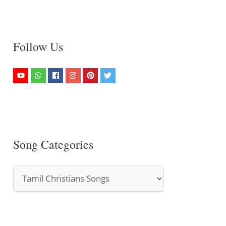
Follow Us
Song Categories
S
o
n
g