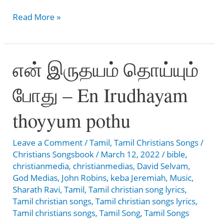
கிருபையின்
Read More »
தேவன்
–
என் இருதயம் தொய்யும்
Kirubaiyin
Devan
போது – En Irudhayam
thoyyum pothu
Leave a Comment
/
Tamil
,
Tamil Christians Songs
/
Christians Songsbook
/
March 12, 2022
/
bible
,
christianmedia
,
christianmedias
,
David Selvam
,
God Medias
,
John Robins
,
keba Jeremiah
,
Music
,
Sharath Ravi
,
Tamil
,
Tamil christian song lyrics
,
Tamil christian songs
,
Tamil christian songs lyrics
,
Tamil christians songs
,
Tamil Song
,
Tamil Songs