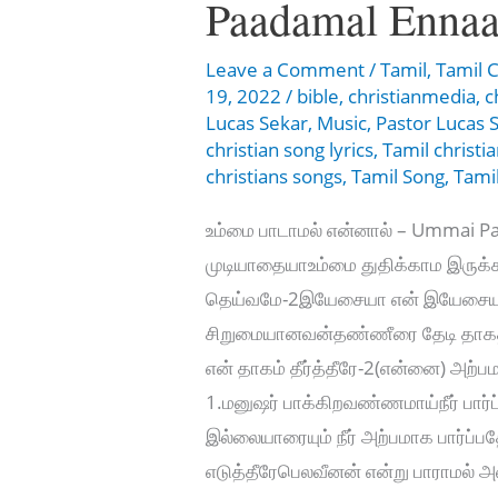
Paadamal Ennaa
Leave a Comment
/
Tamil
,
Tamil C
19, 2022
/
bible
,
christianmedia
,
c
Lucas Sekar
,
Music
,
Pastor Lucas 
christian song lyrics
,
Tamil christi
christians songs
,
Tamil Song
,
Tami
உம்மை பாடாமல் என்னால் – Ummai Pa
முடியாதையாஉம்மை துதிக்காம இருக்
தெய்வமே-2இயேசையா என் இயேசைய
சிறுமையானவன்தண்ணீரை தேடி தா
என் தாகம் தீர்த்தீரே-2(என்னை) அற
1.மனுஷர் பாக்கிறவண்ணமாய்நீர் பார்ப
இல்லையாரையும் நீர் அற்பமாக பார்ப்ப
எடுத்தீரேபெலவீனன் என்று பாராமல் 