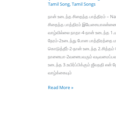
Tamil Song
,
Tamil Songs
நான் உடைந்த சிதைந்த பாத்திரம் – N
சிதைந்த பாத்திரம் இயேசையாஎன்னை 
வாழ்வில்லை நாதா-4-நான் உடைந்த 1.
நேரம்-2உடைந்து போன பாத்திரத்தை 
கொடுத்தீர்-2-நான் உடைந்த 2.சித்தம
நானையா-2வனைபவரும் வடிவமைப்பவர் நீ
உடைந்த 3.உயிர்ப்பிக்கும் ஜீவநதி என
வாழ்க்கையும்
நான்
Read More »
உடைந்த
சிதைந்த
பாத்திரம்