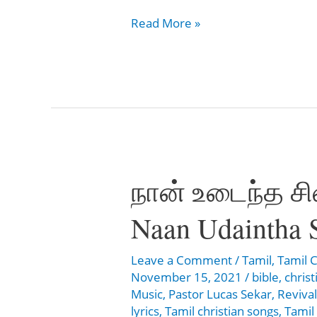
உம்மை
Read More »
பாடாமல்
என்னால்
–
Ummai
Paadamal
Ennaal
நான் உடைந்த சி
Naan Udaintha S
Leave a Comment
/
Tamil
,
Tamil C
November 15, 2021
/
bible
,
chris
Music
,
Pastor Lucas Sekar
,
Revival
lyrics
,
Tamil christian songs
,
Tamil 