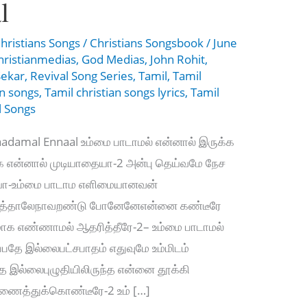
l
hristians Songs
/
Christians Songsbook
/
June
hristianmedias
,
God Medias
,
John Rohit
,
Sekar
,
Revival Song Series
,
Tamil
,
Tamil
an songs
,
Tamil christian songs lyrics
,
Tamil
l Songs
adamal Ennaal உம்மை பாடாமல் என்னால் இருக்க
க என்னால் முடியாதையா-2 அன்பு தெய்வமே நேச
ா-உம்மை பாடாம எளிமையானவன்
கத்தாலேநாவறண்டு போனேனேஎன்னை கண்டீரே
்பமாக எண்ணாமல் ஆதரித்தீரே-2– உம்மை பாடாமல்
்பதே இல்லைபட்சபாதம் எதுவுமே உம்மிடம்
தே இல்லைபுழுதியிலிருந்த என்னை தூக்கி
அணைத்துக்கொண்டீரே-2 உம் […]