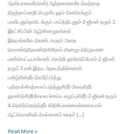
ஆவியானவரே(என்) ஆற்றலானவரே-2வற்றாத
நீரூற்றாய்ஊறி பெருகிடனும்-2ஊரெங்கும்
பரவிடனும்நாடெங்கும் பாய்ந்திடனும்-2-ஜீவன் தரும் 2
இரட்சிப்பின் ஆழ்கிணறுஎங்கள்
இதயங்களே-2தண்டாயுதம் அதை
கொண்டுதோண்டுகிறோம் கிணறு-2திருவசன
மண்வெட்டியால்மண் அகற்றி தூரெடுப்போம்-2-ஜீவன்
தரும் 3 என் இதய ஆலயத்தில்உலாவி
மகிழ்கின்றீர்-2உயிர்ப்பித்து
புதிதாக்கிஉற்சாகப்படுத்துகிறீர்-2ஏவுகிறீர்
தூண்டுகிறீர்சேவை செய்ய எழுப்புகிறீர்-2-ஜீவன் தரும்
4.தெரிந்தெடுத்தீர் கிதியோனைவல்லமையால்
ஆட்கொண்டீர்-2எக்காளம் ஊதச் […]
பொங்கி
Read More »