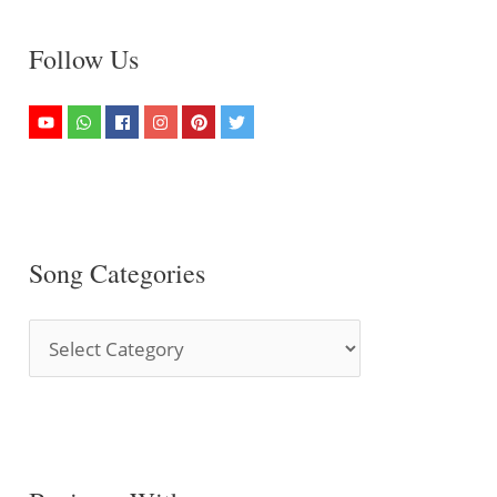
Follow Us
Song Categories
S
o
n
g
C