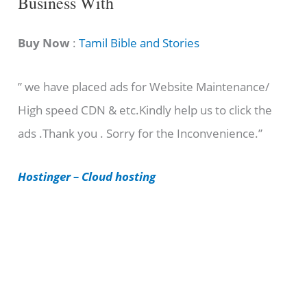
Business With
a
t
Buy Now
:
Tamil Bible and Stories
e
” we have placed ads for Website Maintenance/
g
High speed CDN & etc.Kindly help us to click the
o
ads .Thank you . Sorry for the Inconvenience.”
r
i
Hostinger – Cloud hosting
e
s