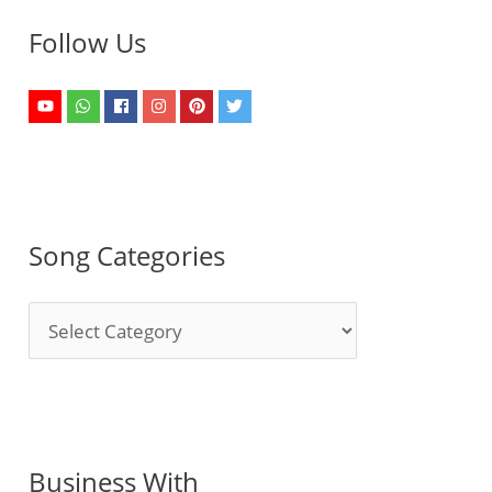
Follow Us
Song Categories
S
o
n
g
C
Business With