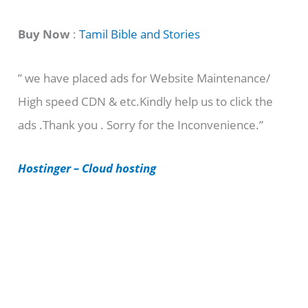
a
t
Buy Now
:
Tamil Bible and Stories
e
” we have placed ads for Website Maintenance/
g
High speed CDN & etc.Kindly help us to click the
o
ads .Thank you . Sorry for the Inconvenience.”
r
i
Hostinger – Cloud hosting
e
s