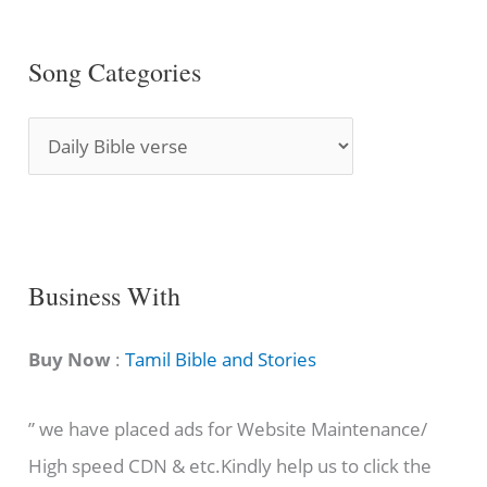
Song Categories
S
o
n
g
C
Business With
a
t
Buy Now
:
Tamil Bible and Stories
e
” we have placed ads for Website Maintenance/
g
High speed CDN & etc.Kindly help us to click the
o