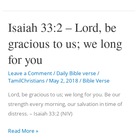
you
pass
Isaiah 33:2 – Lord, be
through
the
gracious to us; we long
waters,
I
for you
[will
be]
Leave a Comment
/
Daily Bible verse
/
with
TamilChristians
/
May 2, 2018
/
Bible Verse
you
Lord, be gracious to us; we long for you. Be our
strength every morning, our salvation in time of
distress. – Isaiah 33:2 (NIV)
Isaiah
Read More »