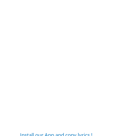
Install our App and copy lyrics !