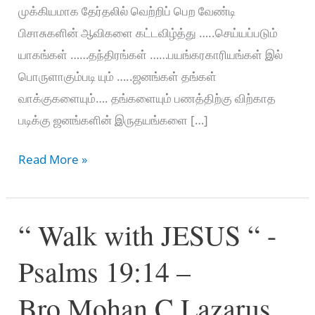
முக்கியமாக தேர்தலில் வெற்றிப் பெற வேண்டி
பிசாசுகளின் ஆவிகளை கட்டவிழ்த்து …..செய்யப்படும்
யாகங்கள் ……தந்திரங்கள் ……பயங்கரகாரியங்கள் இல்
பொருளாகும்படி யும் …..ஜனங்கள் தங்கள்
வாக்குகளையும்…. தங்களையும் பணத்திற்கு விற்காத
படிக்கு ஜனங்களின் இருதயங்களை […]
united
Read More »
prayer
movement
“ Walk with JESUS “ -
கிறிஸ்தவ
தலைவர்களின்
Psalms 19:14 –
தேர்தலுக்கான
சிறப்பு
Bro.Mohan C.Lazarus
காணொளி