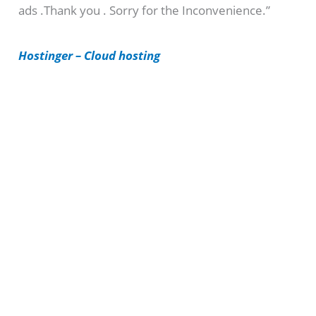
ads .Thank you . Sorry for the Inconvenience.”
r
i
Hostinger – Cloud hosting
e
s