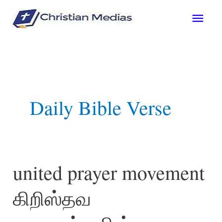
Skip
Mai
to
content
Men
Daily Bible Verse
united prayer movement
கிறிஸ்தவ