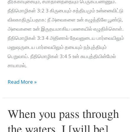
தீர்க்காயுசையும், சமாதானத்தையும் பெருகப்பண்ணும்.
நீதிமொழிகள் 3:2 3 கிருபையும் சத்தியமும் உன்னைவிட்டு
விலகாதிருப்பதாக: நீ அவைகளை உன் கழுத்திலே பூண்டு,
அவைகளை உன் இருதயமாகிய பலகையில் எழுதிக்கொள்.
நீதிமொழிகள் 3:3 4 அதினால் தேவனுடைய பார்வையிலும்
மனுஷருடைய பார்வையிலும் தயையும் நற்புத்தியும்
பெறுவாய். நீதிமொழிகள் 3:4 5 உன் சுயபுத்தியின்மேல்
சாயாமல்,
என்
Read More »
மகனே
என்
When you pass through
போதகத்தை
மறவாதே
the waters, I [will be]
உன்