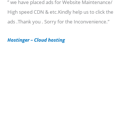
” we have placed ads for Website Maintenance/
g
High speed CDN & etc.Kindly help us to click the
o
ads .Thank you . Sorry for the Inconvenience.”
r
i
Hostinger – Cloud hosting
e
s