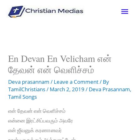
Skip
Mai
to
content
Men
En Devan En Velicham என்
தேவன் என் வெளிச்சம்
Deva prasannam
/
Leave a Comment
/ By
TamilChristians
/
March 2, 2019
/
Deva Prasannam
,
Tamil Songs
என் தேவன் என் வெளிச்சம்
என்னை இரட்சிப்பவரும் அவரே
என் ஜீவனுக் கரணானவர்
நான் யாருக்கும் அஞ்சமாட்டேன்