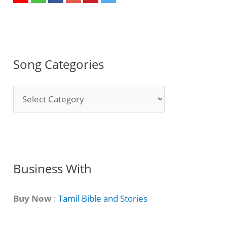
Song Categories
S
o
n
g
C
Business With
a
t
Buy Now
:
Tamil Bible and Stories
e