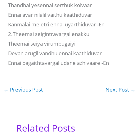
Thandhai yesennai serthuk kolvaar
Ennai avar nilalil vaithu kaathiduvar
Kanmalai meletri ennai uyarthiduvar -En
2.Theemai seigintravargal enakku
Theemai seiya virumbugaiyil
Devan arugil vandhu ennai kaathiduvar
Ennai pagaithtavargal udane azhivaare -En
←
Previous Post
Next Post
→
Related Posts