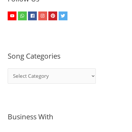
Song Categories
S
o
n
g
C
Business With
a