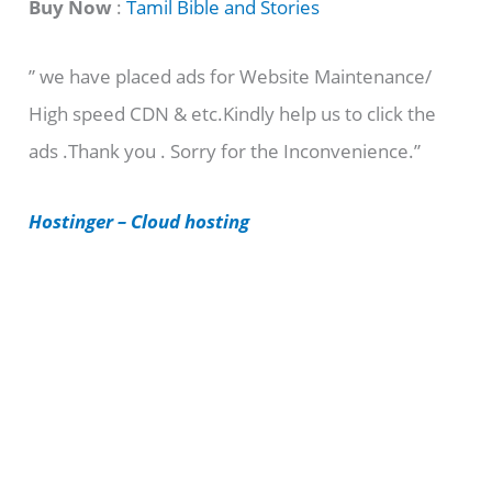
t
Buy Now
:
Tamil Bible and Stories
e
” we have placed ads for Website Maintenance/
g
High speed CDN & etc.Kindly help us to click the
o
ads .Thank you . Sorry for the Inconvenience.”
r
i
Hostinger – Cloud hosting
e
s