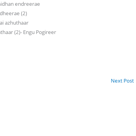
hidhan endreerae
dheerae (2)
ai azhuthaar
thaar (2)- Engu Pogireer
Next Post