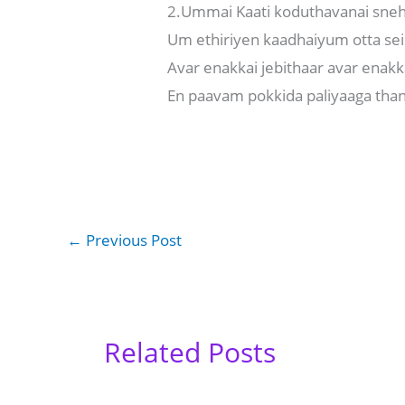
2.Ummai Kaati koduthavanai sne
Um ethiriyen kaadhaiyum otta sei
Avar enakkai jebithaar avar enakk
En paavam pokkida paliyaaga than
←
Previous Post
Related Posts