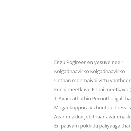
Engu Pogireer en yesuve neer
Kolgadhaavirko Kolgadhaavirko
Unthan menmaiyai vittu vanthee
Ennai meetkavo Ennai meetkavo (
1.Avar rathathin Perunthuligal tha
Mugankuppura vizhunthu dheva si
Avar enakkai jebithaar avar enakk
En paavam pokkida paliyaaga than