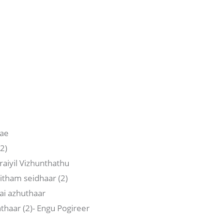
rae
2)
raiyil Vizhunthathu
tham seidhaar (2)
ai azhuthaar
thaar (2)- Engu Pogireer