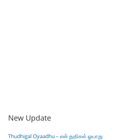
New Update
Thudhigal Oyaadhu – என் துதிகள் ஓயாது