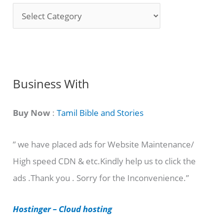
S
o
n
g
C
Business With
a
t
Buy Now
:
Tamil Bible and Stories
e
” we have placed ads for Website Maintenance/
g
High speed CDN & etc.Kindly help us to click the
o
ads .Thank you . Sorry for the Inconvenience.”
r
i
Hostinger – Cloud hosting
e