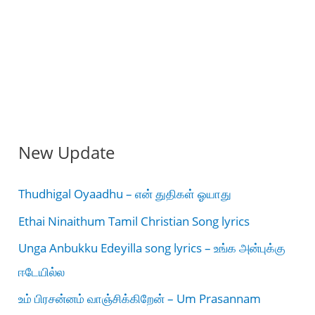
New Update
Thudhigal Oyaadhu – என் துதிகள் ஓயாது
Ethai Ninaithum Tamil Christian Song lyrics
Unga Anbukku Edeyilla song lyrics – உங்க அன்புக்கு
ஈடேயில்ல
உம் பிரசன்னம் வாஞ்சிக்கிறேன் – Um Prasannam