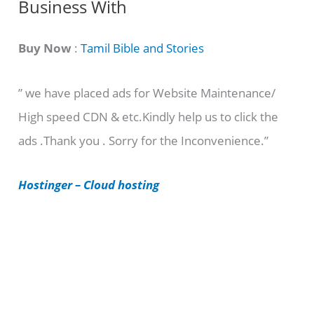
Business With
a
t
Buy Now
:
Tamil Bible and Stories
e
” we have placed ads for Website Maintenance/
g
High speed CDN & etc.Kindly help us to click the
o
ads .Thank you . Sorry for the Inconvenience.”
r
i
Hostinger – Cloud hosting
e
s