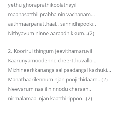
yethu ghoraprathikoolathayil
maanasatthil prabha nin vachanam…
aathmaarpanatthaal.. sannidhipooki..
Nithyavum ninne aaraadhikkum…(2)
2. Koorirul thingum jeevithamaruvil
Kaarunyamoodenne cheertthuvallo…
Mizhineerkkanangalaal paadangal kazhuki…
Manathaarilennum njan poojichidaam…(2)
Neevarum naalil ninnodu cheraan..
nirmalamaai njan kaatthirippoo…(2)