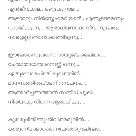
എന്‍ജീവകാലം ഒഴുകേണമേ….
ആഴമേറും നിന്‍സ്നേഹമറിയാന്‍.. എന്നുള്ളമെന്നും
വാഞ്ജിക്കുന്നു… ആരാധ്യനാഥാ നീവന്നുചേരും..
നാളെണ്ണി ഞാന്‍ കാത്തീടുന്നൂ…
ഈലോകസുഖധനസായൂജ്യമെല്ലാം….
ചേതമതായ്ഞാനെണ്ണീടുന്നൂ….
ഏതുഘോരപ്രതികൂലതയില്‍…
മാനസത്തില്‍പ്രഭനിന്‍ വചനം….
ആത്മാര്‍പ്പണത്താല്‍ സന്നിധിപൂകി..
നിത്യവും നിന്നെ ആരാധിക്കും….
കൂരിരുള്‍തിങ്ങുംജീവിതമരുവില്‍….
കാരുണ്യമോടെന്നെചേര്‍ത്തുവല്ലോ….