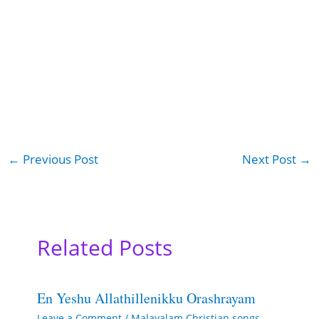
←
Previous Post
Next Post
→
Related Posts
En Yeshu Allathillenikku Orashrayam
Leave a Comment
/
Malayalam Christian songs