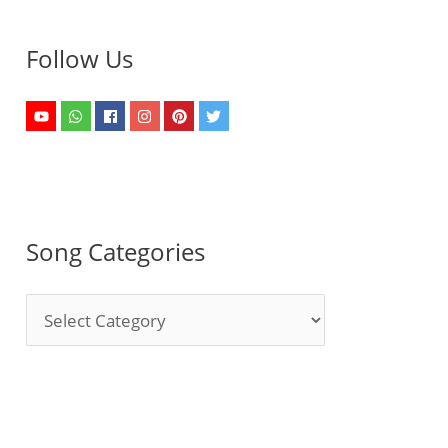
Follow Us
Song Categories
S
o
n
g
C