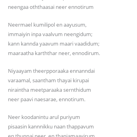
neengaa oththaasai neer ennotirum
Neermael kumilipol en aayusum,
immaiyin inpa vaalvum neengidum;
kann kannda yaavum maari vaadidum;
maaraatha karththar neer, ennodirum.
Niyaayam theerpporaaka ennanndai
varaamal, saantham thayai kirupai
niraintha meetparaaka sernthidum
neer paavi naesarae, ennotirum.
Neer koodanintu arul puriyum
pisaasin kannnikku naan thappavum
en thunnai neer, en thanjamaayirum