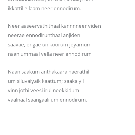
ikkattil ellaam neer ennodirum.
Neer aaseervathithaal kannnneer viden
neerae ennodirunthaal anjiden
saavae, engae un koorum jeyamum
naan ummaal vella neer ennodirum
Naan saakum anthakaara naerathil
um siluvaiyaik kaattum; saakaiyil
vinn jothi veesi irul neekkidum
vaalnaal saangaalilum ennodirum.