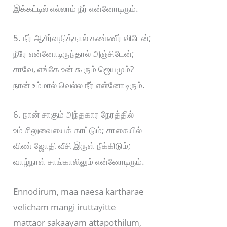
இக்கட்டில் எல்லாம் நீர் என்னோடிரும்.
5. நீர் ஆசீர்வதித்தால் கண்ணீர் விடேன்;
நீரே என்னோடிருந்தால் அஞ்சிடேன்;
சாவே, எங்கே உன் கூரும் ஜெயமும்?
நான் உம்மால் வெல்ல நீர் என்னோடிரும்.
6. நான் சாகும் அந்தகார நேரத்தில்
உம் சிலுவையைக் காட்டும்; சாகையில்
விண் ஜோதி வீசி இருள் நீக்கிடும்;
வாழ்நாள் சாங்காலிலும் என்னோடிரும்.
Ennodirum, maa naesa kartharae
velicham mangi iruttayitte
mattaor sakaayam attapothilum,