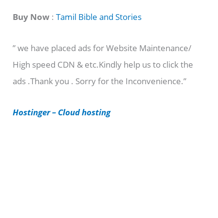
t
Buy Now
:
Tamil Bible and Stories
e
” we have placed ads for Website Maintenance/
g
High speed CDN & etc.Kindly help us to click the
o
ads .Thank you . Sorry for the Inconvenience.”
r
i
Hostinger – Cloud hosting
e
s