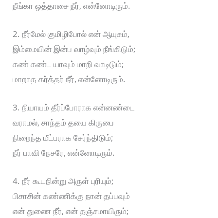
நீங்கா ஒத்தாசை நீர், என்னோடிரும்.
2. நீர்மேல் குமிழிபோல் என் ஆயுசும்,
இம்மையின் இன்ப வாழ்வும் நீங்கிடும்;
கண் கண்ட யாவும் மாறி வாடிடும்;
மாறாத கர்த்தர் நீர், என்னோடிரும்.
3. நியாயம் தீர்ப்போராக என்னண்டை
வராமல், சாந்தம் தயை கிருபை
நிறைந்த மீட்பராக சேர்ந்திடும்;
நீர் பாவி நேசரே, என்னோடிரும்.
4. நீர் கூடநின்று அருள் புரியும்;
பிசாசின் கண்ணிக்கு நான் தப்பவும்
என் துணை நீர், என் தஞ்சமாயிரும்;