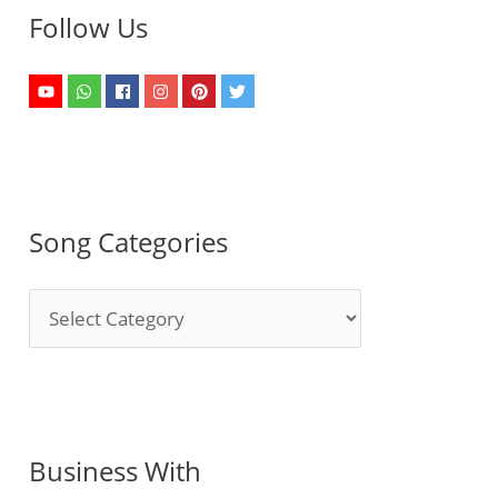
Follow Us
Song Categories
S
o
n
g
C
Business With
a