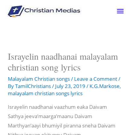
Skip
Mai
to
content
Men
Israyelin naadhanai malayalam
christian song lyrics
Malayalam Christian songs
/
Leave a Comment
/
By
TamilChristians
/
July 23, 2019
/
K.G.Markose
,
malayalam christian songs lyrics
Israyelin naadhanai vaazhum eaka Daivam
Sathya jeeva’maarga’maanu Daivam
Marthyan’aayi bhumiyil piranna sneha Daivam
Nithya jeevan ekitunnu Daivam