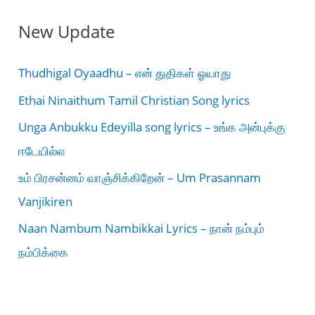
New Update
Thudhigal Oyaadhu – என் துதிகள் ஓயாது
Ethai Ninaithum Tamil Christian Song lyrics
Unga Anbukku Edeyilla song lyrics – உங்க அன்புக்கு
ஈடேயில்ல
உம் பிரசன்னம் வாஞ்சிக்கிறேன் – Um Prasannam
Vanjikiren
Naan Nambum Nambikkai Lyrics – நான் நம்பும்
நம்பிக்கை