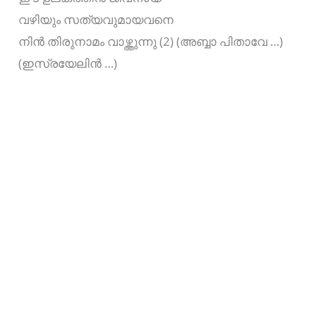
വഴിയും സത്യവുമായവനെ
നിന്‍ തിരുനാമം വാഴ്ത്തുന്നു (2) (അബ്ബാ പിതാവേ …)
(ഇസ്രയേലിന്‍ …)