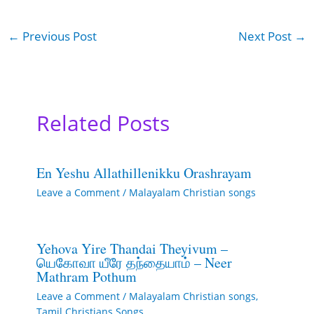
←
Previous Post
Next Post
→
Related Posts
En Yeshu Allathillenikku Orashrayam
Leave a Comment
/
Malayalam Christian songs
Yehova Yire Thandai Theyivum –
யெகோவா யீரே தந்தையாம் – Neer
Mathram Pothum
Leave a Comment
/
Malayalam Christian songs
,
Tamil Christians Songs