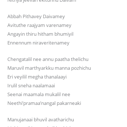
Abbah Pithavey Daivamey
Avituthe raajyam varenamey
Angayin thiru hitham bhumiyil
Ennennum niraveritenamey
Chengatalil nee annu paatha thelichu
Maruvil marthyarkku manna pozhichu
Eri veyilil megha thanalaayi
Irulil sneha naalamaai
Seenai maamala mukalil nee
Neethi’pramaa’nangal pakarneaki
Manujanaai bhuvil avatharichu