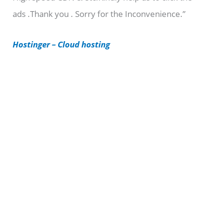
ads .Thank you . Sorry for the Inconvenience.”
r
i
Hostinger – Cloud hosting
e
s