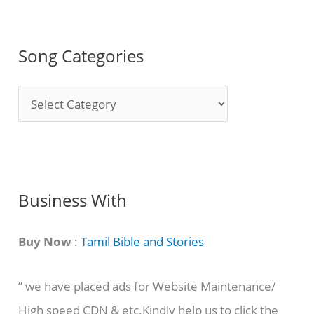
Song Categories
S
o
n
g
C
Business With
a
t
Buy Now
:
Tamil Bible and Stories
e
” we have placed ads for Website Maintenance/
g
High speed CDN & etc.Kindly help us to click the
o