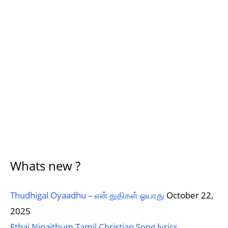
Whats new ?
Thudhigal Oyaadhu – என் துதிகள் ஓயாது
October 22,
2025
Ethai Ninaithum Tamil Christian Song lyrics