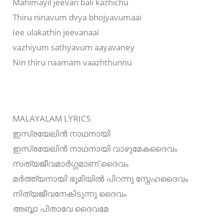
Mahimayil jeevan bali kazhichu
Thiru ninavum dvya bhojyavumaai
Iee ulakathin jeevanaai
vazhiyum sathyavum aayavaney
Nin thiru naamam vaazhthunnu
MALAYALAM LYRICS
ഇസ്രയേലിന്‍ നാഥനായി
ഇസ്രയേലിന്‍ നാഥനായി വാഴുമേകദൈവം
സത്യജീവമാര്‍ഗ്ഗമാണ് ദൈവം
മര്‍ത്ത്യനായി ഭൂമിയില്‍ പിറന്നു സ്നേഹദൈവം
നിത്യജീവനേകിടുന്നു ദൈവം
അബ്ബാ പിതാവേ ദൈവമേ