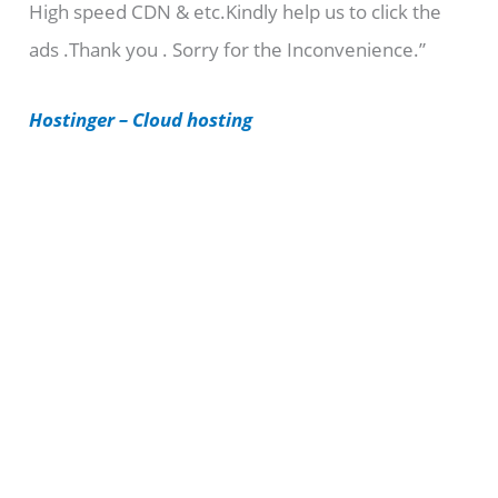
High speed CDN & etc.Kindly help us to click the
o
ads .Thank you . Sorry for the Inconvenience.”
r
i
Hostinger – Cloud hosting
e
s