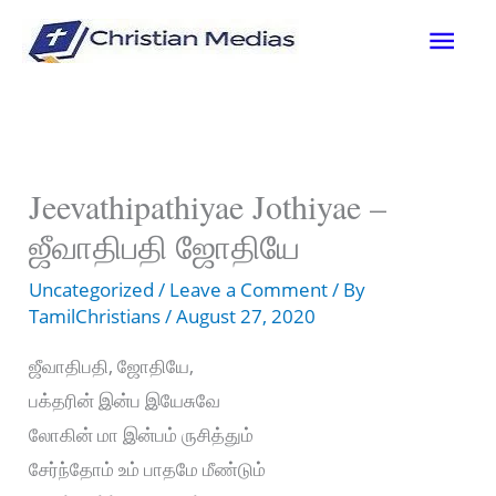
Skip
Mai
to
content
Men
Jeevathipathiyae Jothiyae –
ஜீவாதிபதி ஜோதியே
Uncategorized
/
Leave a Comment
/ By
TamilChristians
/
August 27, 2020
ஜீவாதிபதி, ஜோதியே,
பக்தரின் இன்ப இயேசுவே
லோகின் மா இன்பம் ருசித்தும்
சேர்ந்தோம் உம் பாதமே மீண்டும்