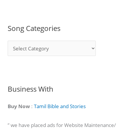
Song Categories
S
o
n
g
C
Business With
a
t
Buy Now
:
Tamil Bible and Stories
e
” we have placed ads for Website Maintenance/
g