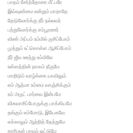
பாதம் சேர்ந்தோரை மீட்பரே
இவ்வுண்மை என்றும் மாறாதே
தேடுவோர்க்கு நீர் நல்லவர்
பற்றுவோர்க்கு சம்பூரணர்
விண் அப்பம் உம்மில் ருசிப்போம்
முற்றும் உட்கொள்ள ஆசிப்போம்
நீர் ஜீவ ஊற்று உம்மிலே
உள்ளத்தின் தாகம் தீருமே
மாறிடும் வாழ்க்கை யாவிலும்
எம் ஆத்மா உம்மை வாஞ்சிக்கும்
உம் அருட் பார்வை இன்பமே
விசுவாசிப்போருக்கு பாக்கியமே
தங்கும் எம்மோடு, இயேசுவே
எக்காலும் ஆற்றித் தேற்றுமே
காரிருள் பாவம் ஓட்டுமே