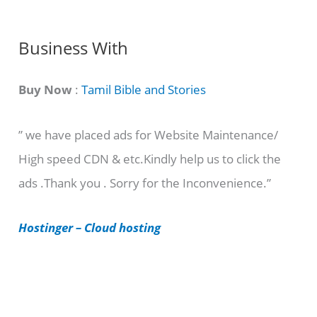
g
C
Business With
a
t
Buy Now
:
Tamil Bible and Stories
e
” we have placed ads for Website Maintenance/
g
High speed CDN & etc.Kindly help us to click the
o
ads .Thank you . Sorry for the Inconvenience.”
r
i
Hostinger – Cloud hosting
e
s