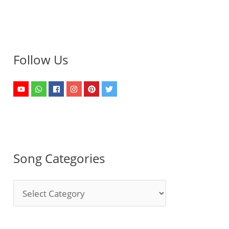
Follow Us
Song Categories
S
o
n