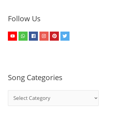
Follow Us
Song Categories
S
o
n
g