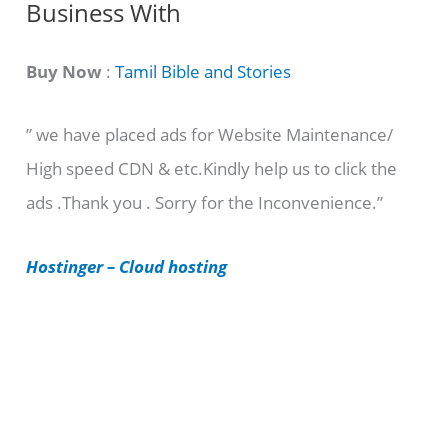
C
Business With
a
t
Buy Now
:
Tamil Bible and Stories
e
” we have placed ads for Website Maintenance/
g
High speed CDN & etc.Kindly help us to click the
o
ads .Thank you . Sorry for the Inconvenience.”
r
i
Hostinger – Cloud hosting
e
s