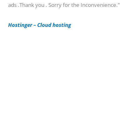
ads .Thank you . Sorry for the Inconvenience.”
r
i
Hostinger – Cloud hosting
e
s