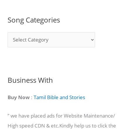
Song Categories
S
o
n
g
C
Business With
a
t
Buy Now
:
Tamil Bible and Stories
e
” we have placed ads for Website Maintenance/
g
High speed CDN & etc.Kindly help us to click the
o