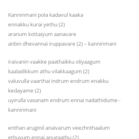
Kanninmani pola kadavul kaaka
ennakku kurai yethu (2)
aranum kottaiyum aanavare
anbin dhevannai iruppavare (2) – kanninmani
iraivanin vaakke paathaikku oliyaagum
kaaladikkum athu vilakkaagum (2)
valuvulla vaarthai indrum endrum enakku
kedayame (2)
uyirulla vasanam endrum ennai nadathidume -
kanninmani
enthan aruginil anaivarum veezhnthaalum
ethuvum ennai anugaathu (2)