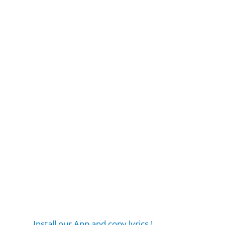
Install our App and copy lyrics !