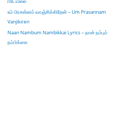
ஈடேயில்ல
உம் பிரசன்னம் வாஞ்சிக்கிறேன் – Um Prasannam
Vanjikiren
Naan Nambum Nambikkai Lyrics – நான் நம்பும்
நம்பிக்கை