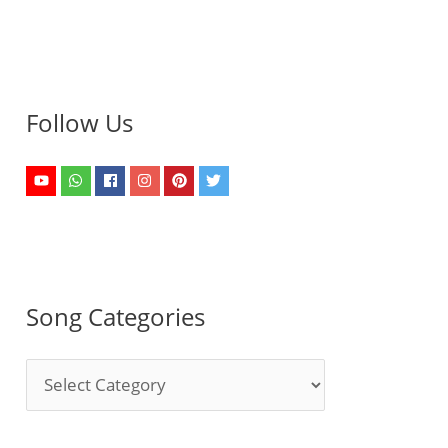
Follow Us
Song Categories
S
o
n