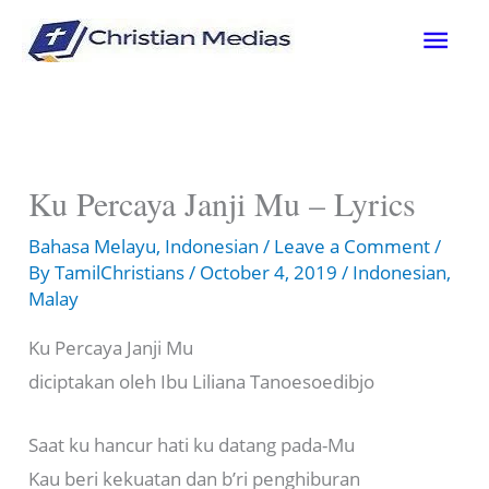
Skip
Mai
to
content
Men
Ku Percaya Janji Mu – Lyrics
Bahasa Melayu
,
Indonesian
/
Leave a Comment
/
By
TamilChristians
/
October 4, 2019
/
Indonesian
,
Malay
Ku Percaya Janji Mu
diciptakan oleh Ibu Liliana Tanoesoedibjo
Saat ku hancur hati ku datang pada-Mu
Kau beri kekuatan dan b’ri penghiburan