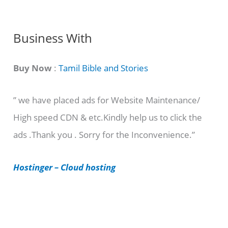
g
C
Business With
a
t
Buy Now
:
Tamil Bible and Stories
e
” we have placed ads for Website Maintenance/
g
High speed CDN & etc.Kindly help us to click the
o
ads .Thank you . Sorry for the Inconvenience.”
r
i
Hostinger – Cloud hosting
e
s