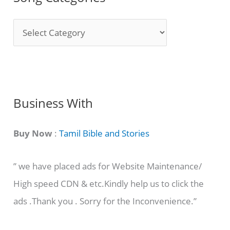
S
o
n
g
C
Business With
a
t
Buy Now
:
Tamil Bible and Stories
e
” we have placed ads for Website Maintenance/
g
High speed CDN & etc.Kindly help us to click the
o
ads .Thank you . Sorry for the Inconvenience.”
r
i