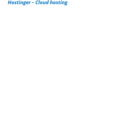
Hostinger – Cloud hosting
e
s