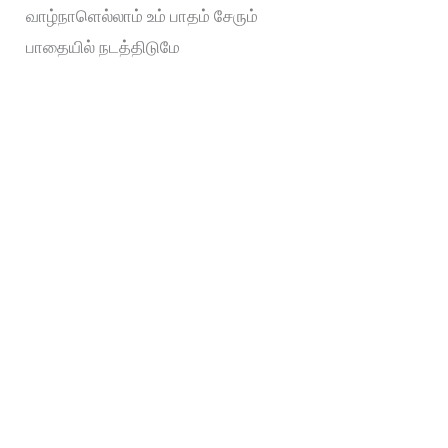
வாழ்நாளெல்லாம் உம் பாதம் சேரும்
பாதையில் நடத்திடுமே