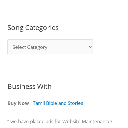
Song Categories
S
o
n
g
C
Business With
a
t
Buy Now
:
Tamil Bible and Stories
e
” we have placed ads for Website Maintenance/
g