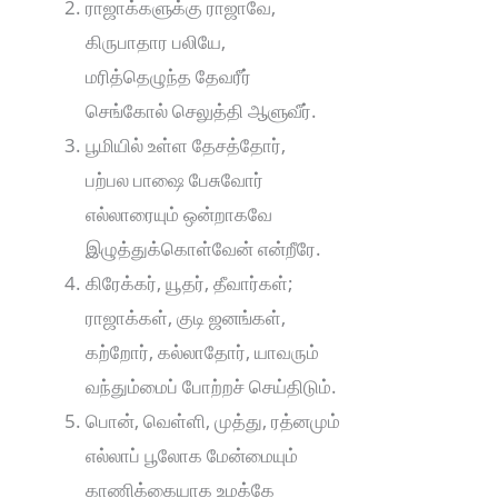
ராஜாக்களுக்கு ராஜாவே,
கிருபாதார பலியே,
மரித்தெழுந்த தேவரீர்
செங்கோல் செலுத்தி ஆளுவீர்.
பூமியில் உள்ள தேசத்தோர்,
பற்பல பாஷை பேசுவோர்
எல்லாரையும் ஒன்றாகவே
இழுத்துக்கொள்வேன் என்றீரே.
கிரேக்கர், யூதர், தீவார்கள்;
ராஜாக்கள், குடி ஜனங்கள்,
கற்றோர், கல்லாதோர், யாவரும்
வந்தும்மைப் போற்றச் செய்திடும்.
பொன், வெள்ளி, முத்து, ரத்னமும்
எல்லாப் பூலோக மேன்மையும்
காணிக்கையாக உமக்கே