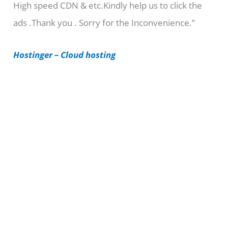
High speed CDN & etc.Kindly help us to click the
o
ads .Thank you . Sorry for the Inconvenience.”
r
i
Hostinger – Cloud hosting
e
s