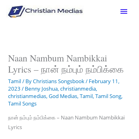
Skip
Mai
to
content
Men
Naan Nambum Nambikkai
Lyrics – நான் நம்பும் நம்பிக்கை
Tamil
/ By
Christians Songsbook
/
February 11,
2023
/
Benny Joshua
,
christianmedia
,
christianmedias
,
God Medias
,
Tamil
,
Tamil Song
,
Tamil Songs
நான் நம்பும் நம்பிக்கை – Naan Nambum Nambikkai
Lyrics