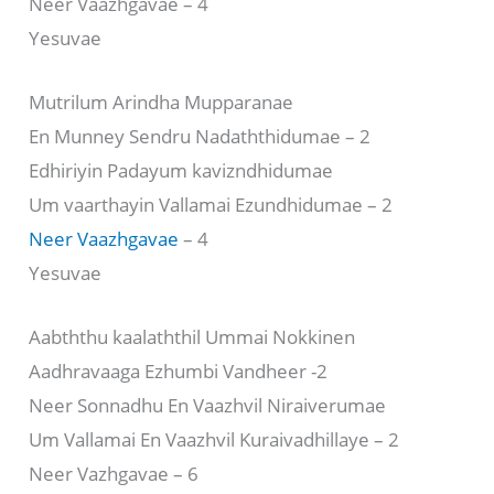
Neer Vaazhgavae – 4
Yesuvae
Mutrilum Arindha Mupparanae
En Munney Sendru Nadaththidumae – 2
Edhiriyin Padayum kavizndhidumae
Um vaarthayin Vallamai Ezundhidumae – 2
Neer Vaazhgavae
– 4
Yesuvae
Aabththu kaalaththil Ummai Nokkinen
Aadhravaaga Ezhumbi Vandheer -2
Neer Sonnadhu En Vaazhvil Niraiverumae
Um Vallamai En Vaazhvil Kuraivadhillaye – 2
Neer Vazhgavae – 6