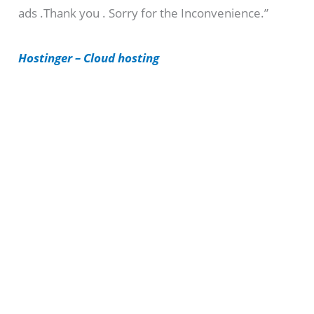
ads .Thank you . Sorry for the Inconvenience.”
r
i
Hostinger – Cloud hosting
e
s