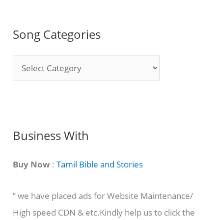
Song Categories
S
o
n
g
C
Business With
a
t
Buy Now
:
Tamil Bible and Stories
e
” we have placed ads for Website Maintenance/
g
High speed CDN & etc.Kindly help us to click the
o