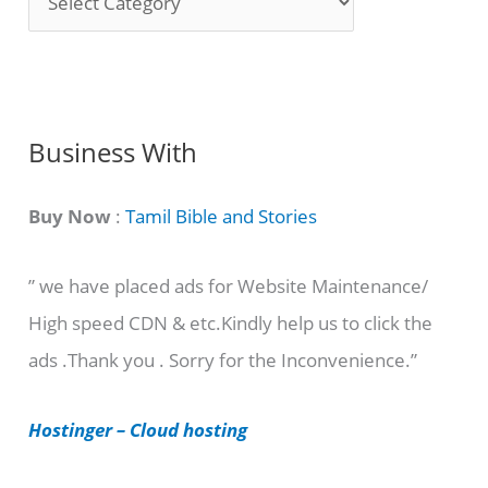
o
n
g
C
Business With
a
t
Buy Now
:
Tamil Bible and Stories
e
” we have placed ads for Website Maintenance/
g
High speed CDN & etc.Kindly help us to click the
o
ads .Thank you . Sorry for the Inconvenience.”
r
i
Hostinger – Cloud hosting
e
s