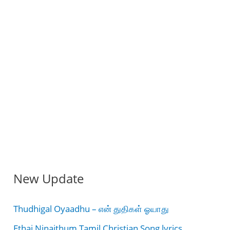
New Update
Thudhigal Oyaadhu – என் துதிகள் ஓயாது
Ethai Ninaithum Tamil Christian Song lyrics