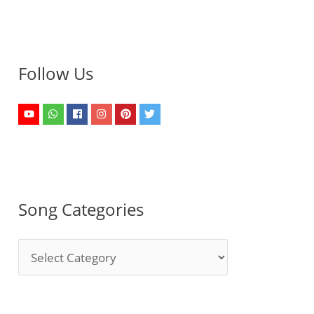
Follow Us
Song Categories
S
o
n