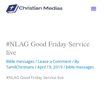
Skip
Mai
to
content
Men
#NLAG Good Friday Service
live
Bible messages
/
Leave a Comment
/ By
TamilChristians
/
April 19, 2019
/
bible messages
#NLAG Good Friday Service live