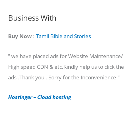
g
C
Business With
a
t
Buy Now
:
Tamil Bible and Stories
e
” we have placed ads for Website Maintenance/
g
High speed CDN & etc.Kindly help us to click the
o
ads .Thank you . Sorry for the Inconvenience.”
r
i
Hostinger – Cloud hosting
e
s