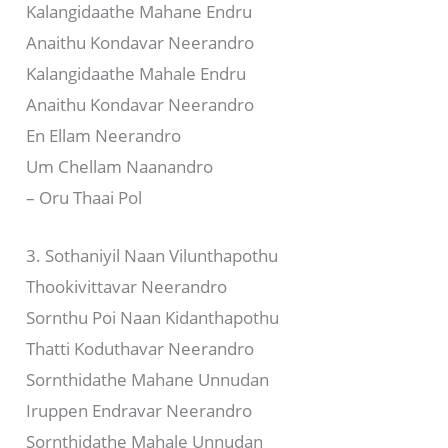
Kalangidaathe Mahane Endru
Anaithu Kondavar Neerandro
Kalangidaathe Mahale Endru
Anaithu Kondavar Neerandro
En Ellam Neerandro
Um Chellam Naanandro
– Oru Thaai Pol
3. Sothaniyil Naan Vilunthapothu
Thookivittavar Neerandro
Sornthu Poi Naan Kidanthapothu
Thatti Koduthavar Neerandro
Sornthidathe Mahane Unnudan
Iruppen Endravar Neerandro
Sornthidathe Mahale Unnudan