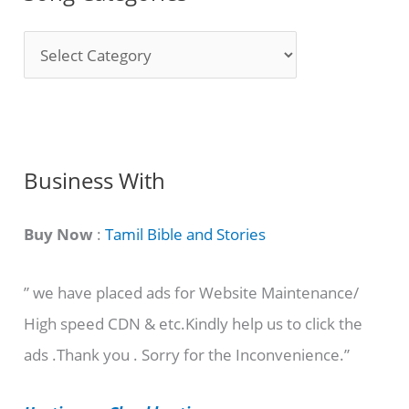
S
o
n
g
C
Business With
a
t
Buy Now
:
Tamil Bible and Stories
e
” we have placed ads for Website Maintenance/
g
High speed CDN & etc.Kindly help us to click the
o
ads .Thank you . Sorry for the Inconvenience.”
r
i