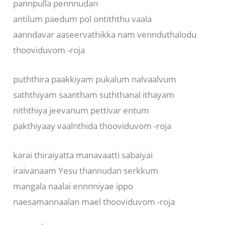
pannpulla pennnudan
antilum paedum pol ontiththu vaala
aanndavar aaseervathikka nam vennduthalodu
thooviduvom -roja
puththira paakkiyam pukalum nalvaalvum
saththiyam saantham suththanal ithayam
niththiya jeevanum pettivar entum
pakthiyaay vaalnthida thooviduvom -roja
karai thiraiyatta manavaatti sabaiyai
iraivanaam Yesu thannudan serkkum
mangala naalai ennnniyae ippo
naesamannaalan mael thooviduvom -roja