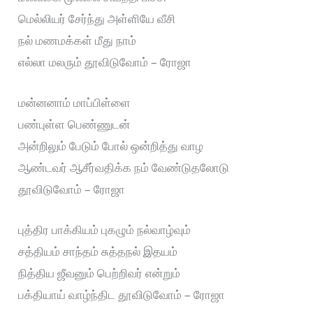
மெல்லியர் சேர்ந்து அள்ளியே வீசி
நல் மணமக்கள் மீது நாம்
எல்லா மலரும் தூவிடுவோம் – ரோஜா
மன்னனாம் மாப்பிள்ளை
பண்புள்ள பெண்ணுடன்
அன்றிலும் பேடும் போல் ஒன்றித்து வாழ
ஆண்டவர் ஆசீர்வதிக்க நம் வேண்டுதலோடு
தூவிடுவோம் – ரோஜா
புத்திர பாக்கியம் புகழும் நல்வாழ்வும்
சத்தியம் சாந்தம் சுத்தநல் இதயம்
நித்திய ஜீவனும் பெற்றிவர் என்றும்
பக்தியாய் வாழ்ந்திட தூவிடுவோம் – ரோஜா