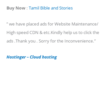
t
Buy Now
:
Tamil Bible and Stories
e
” we have placed ads for Website Maintenance/
g
High speed CDN & etc.Kindly help us to click the
o
ads .Thank you . Sorry for the Inconvenience.”
r
i
Hostinger – Cloud hosting
e
s