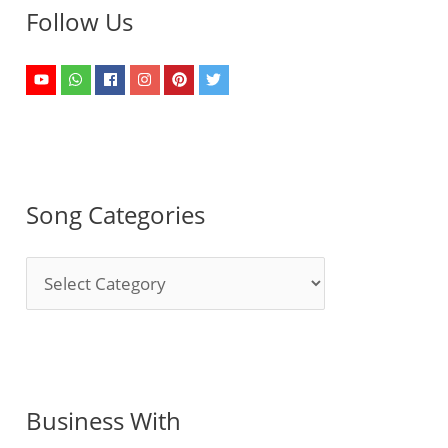
Follow Us
Song Categories
S
o
n
g
C
Business With
a