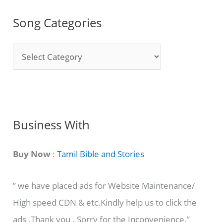
Song Categories
S
o
n
g
C
Business With
a
t
Buy Now
:
Tamil Bible and Stories
e
” we have placed ads for Website Maintenance/
g
High speed CDN & etc.Kindly help us to click the
o
ads .Thank you . Sorry for the Inconvenience.”
r