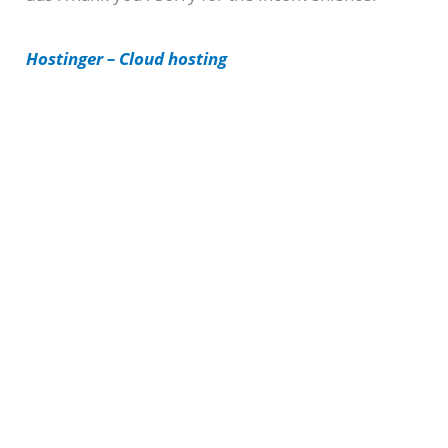
i
Hostinger – Cloud hosting
e
s