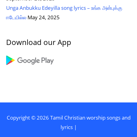
Unga Anbukku Edeyilla song lyrics – உங்க அன்புக்கு
ஈடேயில்ல
May 24, 2025
Download our App
Copyright © 2026
Tamil Christian worship songs and
lyrics
|