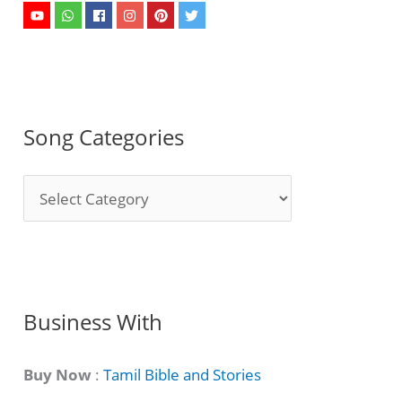
Song Categories
S
o
n
g
C
Business With
a
t
Buy Now
:
Tamil Bible and Stories