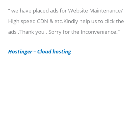
e
” we have placed ads for Website Maintenance/
g
High speed CDN & etc.Kindly help us to click the
o
ads .Thank you . Sorry for the Inconvenience.”
r
i
Hostinger – Cloud hosting
e
s