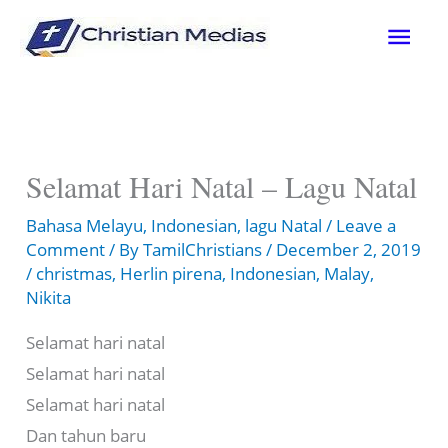
Skip
Mai
to
content
Men
Selamat Hari Natal – Lagu Natal
Bahasa Melayu
,
Indonesian
,
lagu Natal
/
Leave a
Comment
/ By
TamilChristians
/
December 2, 2019
/
christmas
,
Herlin pirena
,
Indonesian
,
Malay
,
Nikita
Selamat hari natal
Selamat hari natal
Selamat hari natal
Dan tahun baru