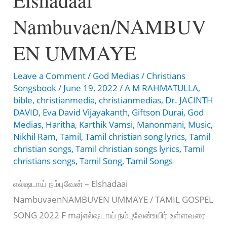
Nambuvaen/NAMBUV
EN UMMAYE
Leave a Comment
/
God Medias
/
Christians
Songsbook
/
June 19, 2022
/
A M RAHMATULLA
,
bible
,
christianmedia
,
christianmedias
,
Dr. JACINTH
DAVID
,
Eva David Vijayakanth
,
Giftson Durai
,
God
Medias
,
Haritha
,
Karthik Vamsi
,
Manonmani
,
Music
,
Nikhil Ram
,
Tamil
,
Tamil christian song lyrics
,
Tamil
christian songs
,
Tamil christian songs lyrics
,
Tamil
christians songs
,
Tamil Song
,
Tamil Songs
எல்ஷடாய் நம்புவேன் – Elshadaai
NambuvaenNAMBUVEN UMMAYE / TAMIL GOSPEL
SONG 2022 F majஎல்ஷடாய் நம்புவேன்உயிர் உள்ளவரை