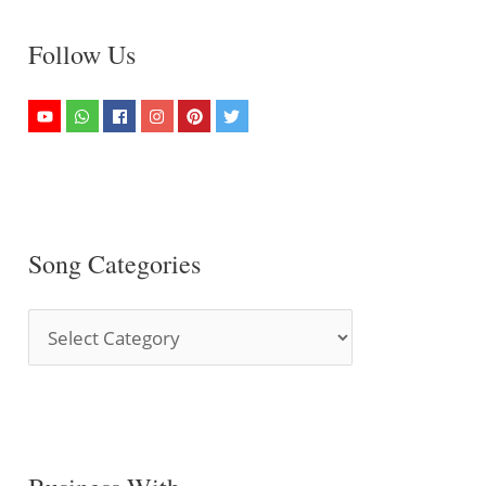
Follow Us
Song Categories
S
o
n
g
C