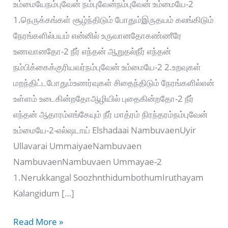
உம்மையேநம்புவேன் நம்புவேன்நம்புவேன் உம்மையே-2
1.நெருக்கங்கள் சூழ்ந்திடும் போதும்இருதயம் கலங்கிடும்
நேரங்களில்பயம் என்னில் உருவானதோகண்ணீரே
உணவானதோ-2 நீர் எந்தன் ஆறுதல்நீர் எந்தன்
நம்பிக்கைக்குரியவர்நம்புவேன் உம்மையே-2 2.உறவுகள்
மறந்திட்டபோதும்உணர்வுகள் சிதைந்திடும் நேரங்களில்என்
உள்ளம் உடைகின்றதோஆழியில் புதைகின்றதோ-2 நீர்
எந்தன் ஆதாரம்எங்கேயும் நீர் மாத்ரம் நிரந்தரம்நம்புவேன்
உம்மையே-2-எல்ஷடாய் Elshadaai NambuvaenUyir
Ullavarai UmmaiyaeNambuvaen
NambuvaenNambuvaen Ummayae-2
1.Nerukkangal SoozhnthidumbothumIruthayam
Kalangidum […]
எல்ஷடாய்
Read More »