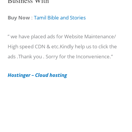
Business With
a
t
Buy Now
:
Tamil Bible and Stories
e
” we have placed ads for Website Maintenance/
g
High speed CDN & etc.Kindly help us to click the
o
ads .Thank you . Sorry for the Inconvenience.”
r
i
Hostinger – Cloud hosting
e
s