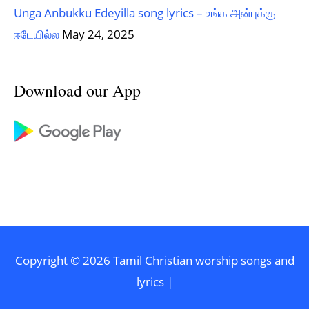
Unga Anbukku Edeyilla song lyrics – உங்க அன்புக்கு
ஈடேயில்ல
May 24, 2025
Download our App
Copyright © 2026
Tamil Christian worship songs and
lyrics
|