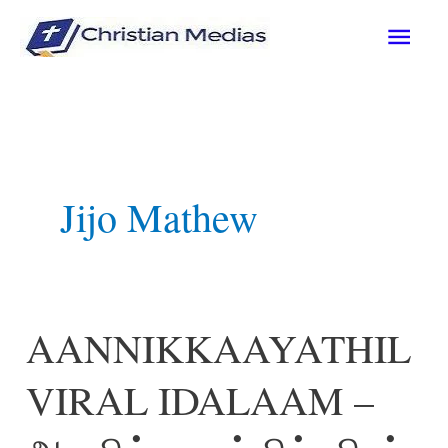
Skip
Mai
to
content
Men
Jijo Mathew
AANNIKKAAYATHIL
VIRAL IDALAAM –