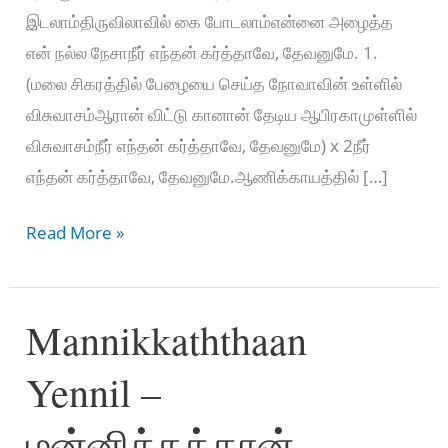
இடலாம்திருவிலாவில் கை போடலாம்என்னை அழைத்த
என் நல்ல நேசாநீர் எந்தன் கர்த்தாவே, தேவனுமே. 1.
(மலை சிகரத்தில் பேழையை செய்த நோவாவின் உள்ளில்
விசுவாசம்ஆரான் விட்டு கானான் தேடிய ஆபிரகாமுள்ளில்
விசுவாசம்நீர் எந்தன் கர்த்தாவே, தேவனுமே) x 2நீர்
எந்தன் கர்த்தாவே, தேவனுமே.ஆணிக்காயத்தில் […]
AANNIKKAAYATHIL
Read More »
VIRAL
IDALAAM
Mannikkaththaan
–
ஆணிக்காயத்தில்
Yennil –
விரல்
இடலாம்
மன்னிக்கத்தான்