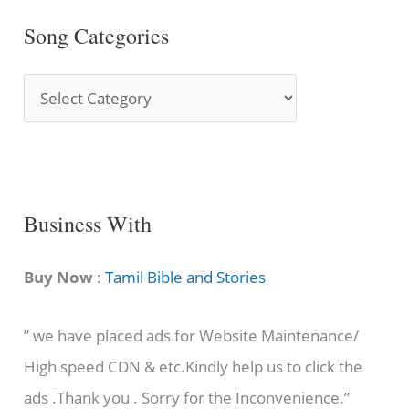
Song Categories
S
o
n
g
C
Business With
a
t
Buy Now
:
Tamil Bible and Stories
e
” we have placed ads for Website Maintenance/
g
High speed CDN & etc.Kindly help us to click the
o
ads .Thank you . Sorry for the Inconvenience.”
r