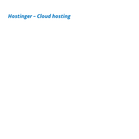
i
Hostinger – Cloud hosting
e
s