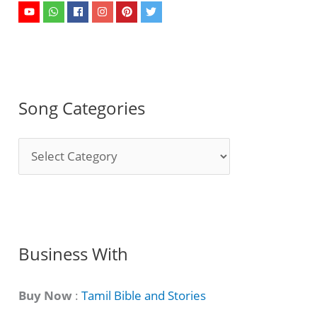
Song Categories
S
o
n
g
C
Business With
a
t
Buy Now
:
Tamil Bible and Stories