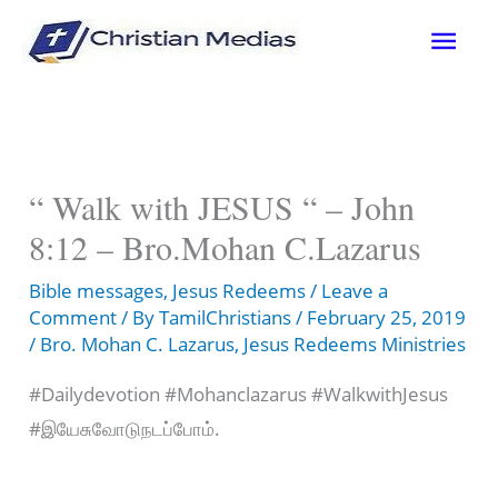
Skip
Mai
to
content
Men
“ Walk with JESUS “ – John
8:12 – Bro.Mohan C.Lazarus
Bible messages
,
Jesus Redeems
/
Leave a
Comment
/ By
TamilChristians
/
February 25, 2019
/
Bro. Mohan C. Lazarus
,
Jesus Redeems Ministries
#Dailydevotion #Mohanclazarus #WalkwithJesus
#இயேசுவோடுநடப்போம்.