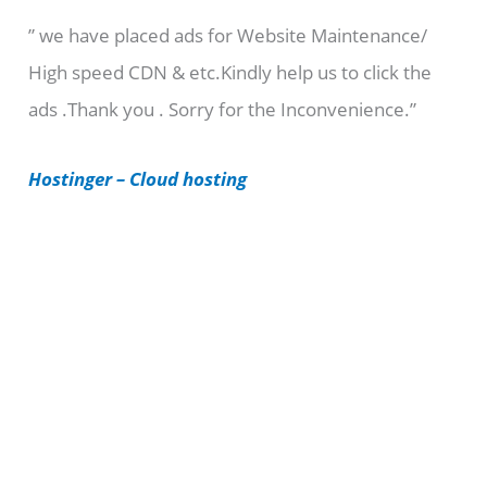
e
” we have placed ads for Website Maintenance/
g
High speed CDN & etc.Kindly help us to click the
o
ads .Thank you . Sorry for the Inconvenience.”
r
i
Hostinger – Cloud hosting
e
s