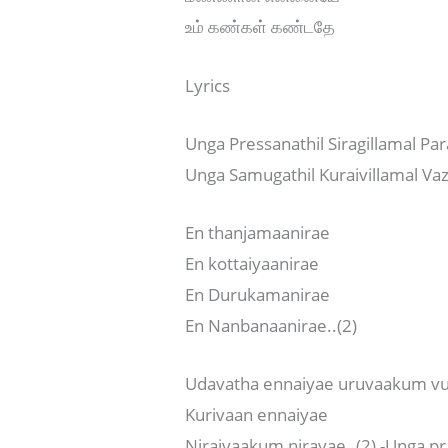
உம் கண்கள் கண்டதே
Lyrics
Unga Pressanathil Siragillamal Par
Unga Samugathil Kuraivillamal Vaz
En thanjamaanirae
En kottaiyaanirae
En Durukamanirae
En Nanbanaanirae..(2)
Udavatha ennaiyae uruvaakum vu
Kurivaan ennaiyae
Niraivaakum niravae..(2) -Unga pr