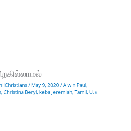
ிறகில்லாமல்
ilChristians
/
May 9, 2020
/
Alwin Paul
,
n
,
Christina Beryl
,
keba Jeremiah
,
Tamil
,
U
,
உ