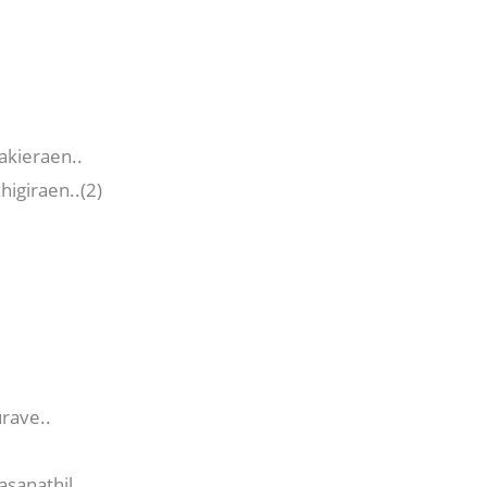
akieraen..
higiraen..(2)
rave..
asanathil