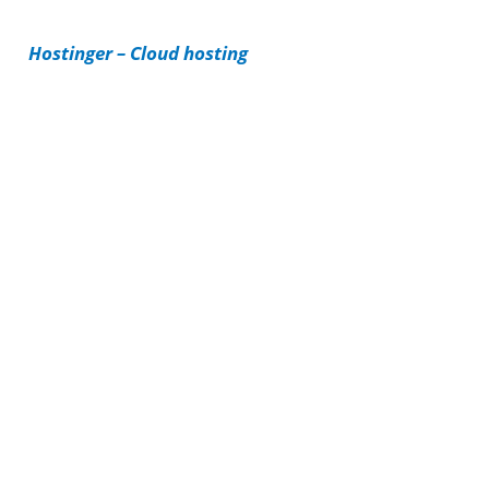
i
Hostinger – Cloud hosting
e
s