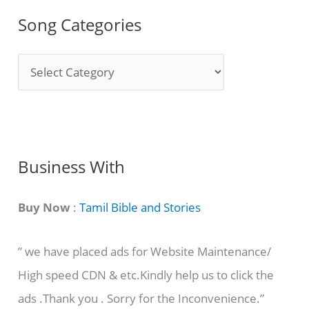
Song Categories
S
o
n
g
C
Business With
a
t
Buy Now
:
Tamil Bible and Stories
e
” we have placed ads for Website Maintenance/
g
High speed CDN & etc.Kindly help us to click the
o
ads .Thank you . Sorry for the Inconvenience.”
r