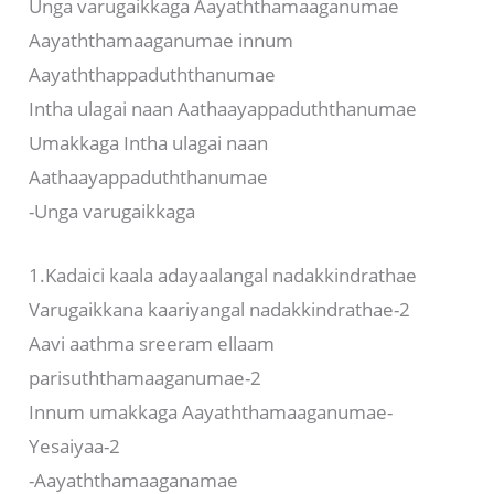
Unga varugaikkaga Aayaththamaaganumae
Aayaththamaaganumae innum
Aayaththappaduththanumae
Intha ulagai naan Aathaayappaduththanumae
Umakkaga Intha ulagai naan
Aathaayappaduththanumae
-Unga varugaikkaga
1.Kadaici kaala adayaalangal nadakkindrathae
Varugaikkana kaariyangal nadakkindrathae-2
Aavi aathma sreeram ellaam
parisuththamaaganumae-2
Innum umakkaga Aayaththamaaganumae-
Yesaiyaa-2
-Aayaththamaaganamae