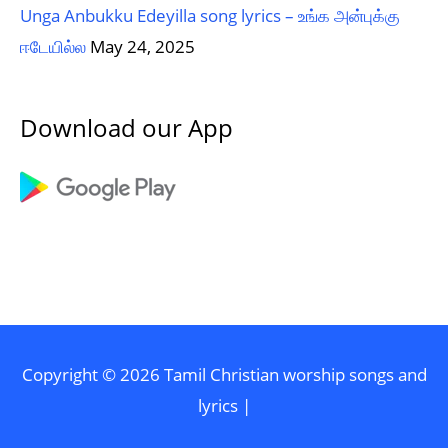
Unga Anbukku Edeyilla song lyrics – உங்க அன்புக்கு
ஈடேயில்ல
May 24, 2025
Download our App
Copyright © 2026
Tamil Christian worship songs and
lyrics
|