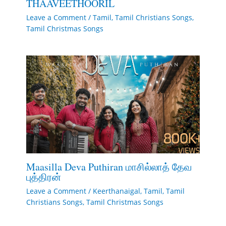
THAAVEETHOORIL
Leave a Comment
/
Tamil
,
Tamil Christians Songs
,
Tamil Christmas Songs
Maasilla Deva Puthiran மாசில்லாத் தேவ
புத்திரன்
Leave a Comment
/
Keerthanaigal
,
Tamil
,
Tamil
Christians Songs
,
Tamil Christmas Songs