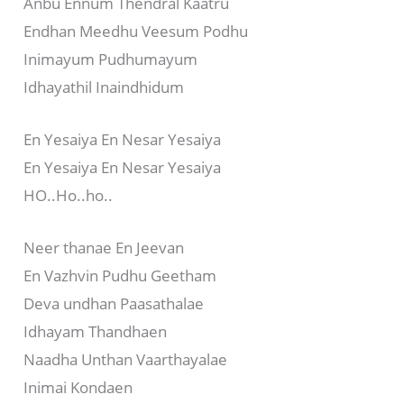
Anbu Ennum Thendral Kaatru
Endhan Meedhu Veesum Podhu
Inimayum Pudhumayum
Idhayathil Inaindhidum
En Yesaiya En Nesar Yesaiya
En Yesaiya En Nesar Yesaiya
HO..Ho..ho..
Neer thanae En Jeevan
En Vazhvin Pudhu Geetham
Deva undhan Paasathalae
Idhayam Thandhaen
Naadha Unthan Vaarthayalae
Inimai Kondaen