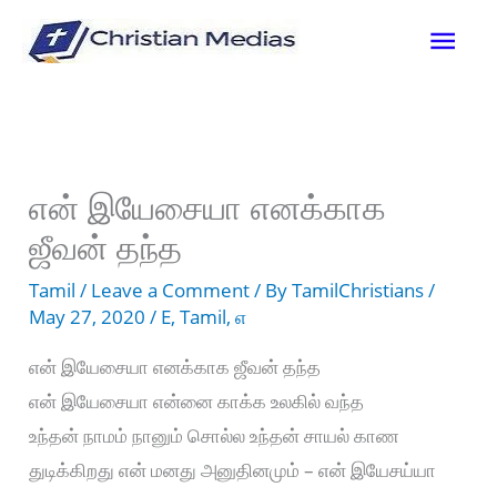
Skip
Mai
to
content
Men
என் இயேசையா எனக்காக
ஜீவன் தந்த
Tamil
/
Leave a Comment
/ By
TamilChristians
/
May 27, 2020
/
E
,
Tamil
,
எ
என் இயேசையா எனக்காக ஜீவன் தந்த
என் இயேசையா என்னை காக்க உலகில் வந்த
உந்தன் நாமம் நானும் சொல்ல உந்தன் சாயல் காண
துடிக்கிறது என் மனது அனுதினமும் – என் இயேசய்யா