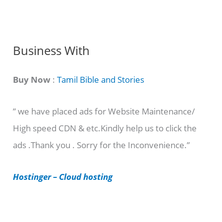
n
g
C
Business With
a
t
Buy Now
:
Tamil Bible and Stories
e
” we have placed ads for Website Maintenance/
g
High speed CDN & etc.Kindly help us to click the
o
ads .Thank you . Sorry for the Inconvenience.”
r
i
Hostinger – Cloud hosting
e
s