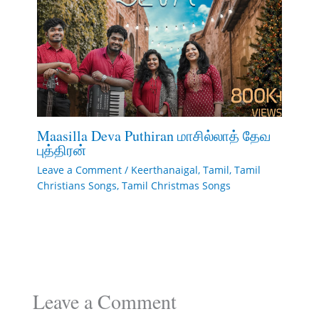
Maasilla Deva Puthiran மாசில்லாத் தேவ
புத்திரன்
Leave a Comment
/
Keerthanaigal
,
Tamil
,
Tamil
Christians Songs
,
Tamil Christmas Songs
Leave a Comment