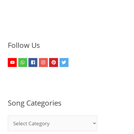
Follow Us
Song Categories
S
o